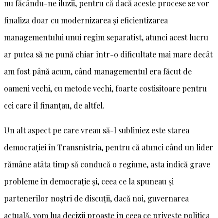
nu făcându-ne iluzii, pentru că dacă aceste procese se vor
finaliza doar cu modernizarea și eficientizarea
managementului unui regim separatist, atunci acest lucru
ar putea să ne pună chiar într-o dificultate mai mare decât
am fost până acum, când managementul era făcut de
oameni vechi, cu metode vechi, foarte costisitoare pentru
cei care îl finanțau, de altfel.
Un alt aspect pe care vreau să-l subliniez este starea
democrației în Transnistria, pentru că atunci când un lider
rămâne atâta timp să conducă o regiune, asta indică grave
probleme în democrație și, ceea ce la spuneau și
partenerilor noștri de discuții, dacă noi, guvernarea
actuală, vom lua decizii proaste în ceea ce privește politica