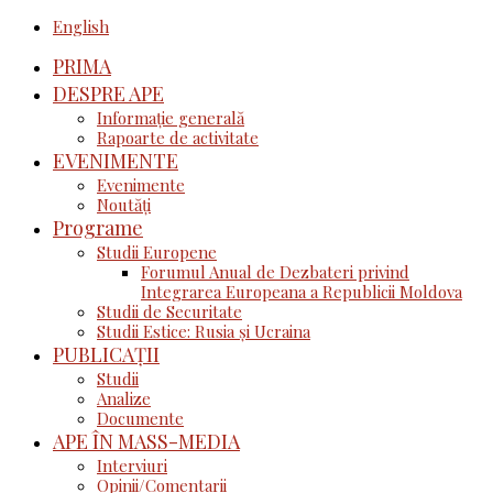
English
PRIMA
DESPRE APE
Informație generală
Rapoarte de activitate
EVENIMENTE
Evenimente
Noutăţi
Programe
Studii Europene
Forumul Anual de Dezbateri privind
Integrarea Europeana a Republicii Moldova
Studii de Securitate
Studii Estice: Rusia și Ucraina
PUBLICAȚII
Studii
Analize
Documente
APE ÎN MASS-MEDIA
Interviuri
Opinii/Comentarii