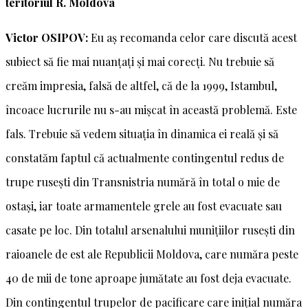
teritoriul R. Moldova
Victor OSIPOV:
Eu aș recomanda celor care discută acest
subiect să fie mai nuanțați și mai corecți. Nu trebuie să
creăm impresia, falsă de altfel, că de la 1999, Istambul,
încoace lucrurile nu s-au mișcat în această problemă. Este
fals. Trebuie să vedem situația în dinamica ei reală și să
constatăm faptul că actualmente contingentul redus de
trupe rusești din Transnistria numără în total o mie de
ostași, iar toate armamentele grele au fost evacuate sau
casate pe loc. Din totalul arsenalului munițiilor rusești din
raioanele de est ale Republicii Moldova, care număra peste
40 de mii de tone aproape jumătate au fost deja evacuate.
Din contingentul trupelor de pacificare care inițial număra