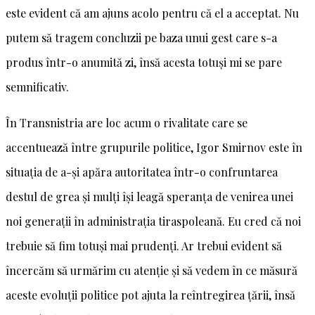
este evident că am ajuns acolo pentru că el a acceptat. Nu
putem să tragem concluzii pe baza unui gest care s-a
produs într-o anumită zi, însă acesta totuși mi se pare
semnificativ.
În Transnistria are loc acum o rivalitate care se
accentuează între grupurile politice, Igor Smirnov este în
situația de a-și apăra autoritatea într-o confruntarea
destul de grea și mulți își leagă speranța de venirea unei
noi generații în administrația tiraspoleană. Eu cred că noi
trebuie să fim totuși mai prudenți. Ar trebui evident să
încercăm să urmărim cu atenție și să vedem în ce măsură
aceste evoluții politice pot ajuta la reîntregirea țării, însă