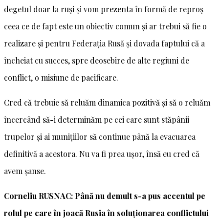
degetul doar la ruși și vom prezenta în formă de reproș
ceea ce de fapt este un obiectiv comun și ar trebui să fie o
realizare și pentru Federația Rusă și dovada faptului că a
încheiat cu succes, spre deosebire de alte regiuni de
conflict, o misiune de pacificare.
Cred că trebuie să reluăm dinamica pozitivă și să o reluăm
încercând să-i determinăm pe cei care sunt stăpânii
trupelor și ai munițiilor să continue până la evacuarea
definitivă a acestora. Nu va fi prea ușor, însă eu cred că
avem șanse.
Corneliu RUSNAC: Până nu demult s-a pus accentul pe
rolul pe care în joacă Rusia în soluționarea conflictului