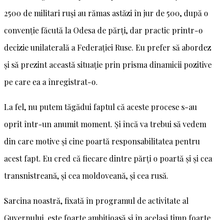
2500 de militari ruși au rămas astăzi în jur de 500, după o
convenție făcută la Odesa de părți, dar practic printr-o
decizie unilaterală a Federației Ruse. Eu prefer să abordez
și să prezint această situație prin prisma dinamicii pozitive
pe care ea a înregistrat-o.
La fel, nu putem tăgădui faptul că aceste procese s-au
oprit într-un anumit moment. Și încă va trebui să vedem
din care motive și cine poartă responsabilitatea pentru
acest fapt. Eu cred că fiecare dintre părți o poartă și și cea
transnistreană, și cea moldoveană, și cea rusă.
Sarcina noastră, fixată în programul de activitate al
Guvernului, este foarte ambițioasă și în același timp foarte