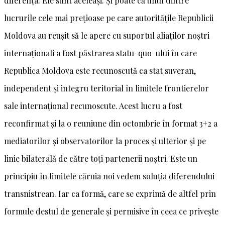
diferența. Ele sunt aceleași. Și poate că unul dintre
lucrurile cele mai prețioase pe care autoritățile Republicii
Moldova au reușit să le apere cu suportul aliaților noștri
internaționali a fost păstrarea statu-quo-ului în care
Republica Moldova este recunoscută ca stat suveran,
independent și integru teritorial în limitele frontierelor
sale internațional recunoscute. Acest lucru a fost
reconfirmat și la o reuniune din octombrie în format 3+2 a
mediatorilor și observatorilor la proces și ulterior și pe
linie bilaterală de către toți partenerii noștri. Este un
principiu în limitele căruia noi vedem soluția diferendului
transnistrean. Iar ca formă, care se exprimă de altfel prin
formule destul de generale și permisive în ceea ce privește