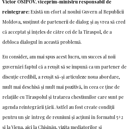
Victor OSIPOV, viceprim-ministru responsabil de
reintegrare:
Există un efort al noului Guvern al Republicii
Moldova, susținut de partenerii de dialog și aș vrea să cred
că acceptat și înțeles de către cei de la Tiraspol, de a
debloca dialogul în această problemă.
Eu consider, am mai spus acest lucru, un succes al noii
guvernări faptul că a reușit să se impună ca un partener de
discuție credibil, a reușit să-și articuleze noua abordare,
mult mai deschisă și mult mai pozitivă, în ceea ce ține de
relațiile cu Tiraspolul și tratarea chestiunilor care sunt pe
agenda reintegrării țării. Astfel au fost create condiții
pentru un șir întreg de reuniuni și acțiuni în formatul 5+2
și la Viena, aici la Chișinău, vizita mediatorilor și