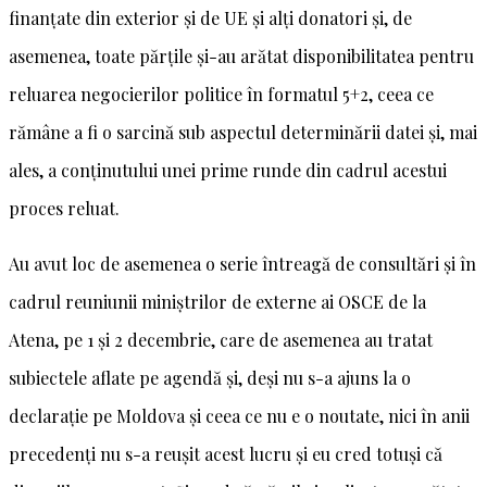
finanțate din exterior și de UE și alți donatori și, de
asemenea, toate părțile și-au arătat disponibilitatea pentru
reluarea negocierilor politice în formatul 5+2, ceea ce
rămâne a fi o sarcină sub aspectul determinării datei și, mai
ales, a conținutului unei prime runde din cadrul acestui
proces reluat.
Au avut loc de asemenea o serie întreagă de consultări și în
cadrul reuniunii miniștrilor de externe ai OSCE de la
Atena, pe 1 și 2 decembrie, care de asemenea au tratat
subiectele aflate pe agendă și, deși nu s-a ajuns la o
declarație pe Moldova și ceea ce nu e o noutate, nici în anii
precedenți nu s-a reușit acest lucru și eu cred totuși că