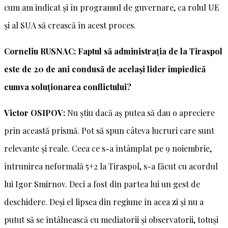
cum am indicat și în programul de guvernare, ca rolul UE
și al SUA să crească în acest proces.
Corneliu RUSNAC: Faptul să administrația de la Tiraspol
este de 20 de ani condusă de același lider împiedică
cumva soluționarea conflictului?
Victor OSIPOV:
Nu știu dacă aș putea să dau o apreciere
prin această prismă. Pot să spun câteva lucruri care sunt
relevante și reale. Ceea ce s-a întâmplat pe 9 noiembrie,
întrunirea neformală 5+2 la Tiraspol, s-a făcut cu acordul
lui Igor Smirnov. Deci a fost din partea lui un gest de
deschidere. Deși el lipsea din regiune în acea zi și nu a
putut să se întâlnească cu mediatorii și observatorii, totuși