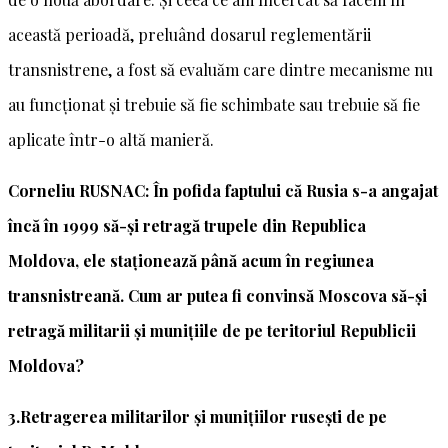
această perioadă, preluând dosarul reglementării
transnistrene, a fost să evaluăm care dintre mecanisme nu
au funcționat și trebuie să fie schimbate sau trebuie să fie
aplicate într-o altă manieră.
Corneliu RUSNAC: În pofida faptului că Rusia s-a angajat
încă în 1999 să-și retragă trupele din Republica
Moldova, ele staționează până acum în regiunea
transnistreană. Cum ar putea fi convinsă Moscova să-și
retragă militarii și munițiile de pe teritoriul Republicii
Moldova?
3.Retragerea militarilor și munițiilor rusești de pe