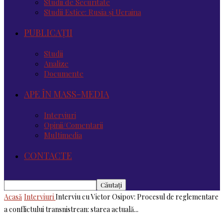
Studii de Securitate
Studii Estice: Rusia și Ucraina
PUBLICAȚII
Studii
Analize
Documente
APE ÎN MASS-MEDIA
Interviuri
Opinii/Comentarii
Multimedia
CONTACTE
Acasă
Interviuri
Interviu cu Victor Osipov: Procesul de reglementare
a conflictului transnistrean: starea actuală...