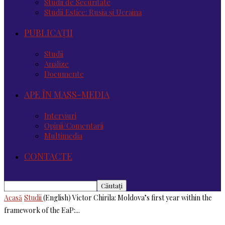
Studii de Securitate
Studii Estice: Rusia și Ucraina
PUBLICAȚII
Studii
Analize
Documente
APE ÎN MASS-MEDIA
Interviuri
Opinii/Comentarii
Multimedia
CONTACTE
Acasă
Studii
(English) Victor Chirila: Moldova’s first year within the
framework of the EaP:...