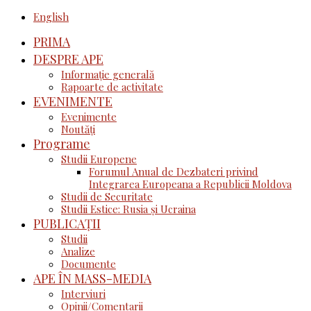
English
PRIMA
DESPRE APE
Informație generală
Rapoarte de activitate
EVENIMENTE
Evenimente
Noutăţi
Programe
Studii Europene
Forumul Anual de Dezbateri privind
Integrarea Europeana a Republicii Moldova
Studii de Securitate
Studii Estice: Rusia și Ucraina
PUBLICAȚII
Studii
Analize
Documente
APE ÎN MASS-MEDIA
Interviuri
Opinii/Comentarii