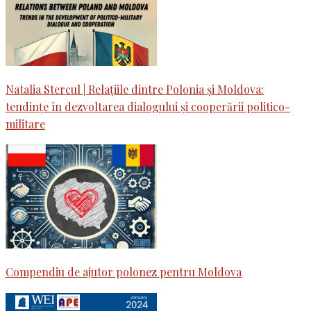
Natalia Stercul | Relațiile dintre Polonia și Moldova:
tendințe în dezvoltarea dialogului și cooperării politico-
militare
Compendiu de ajutor polonez pentru Moldova