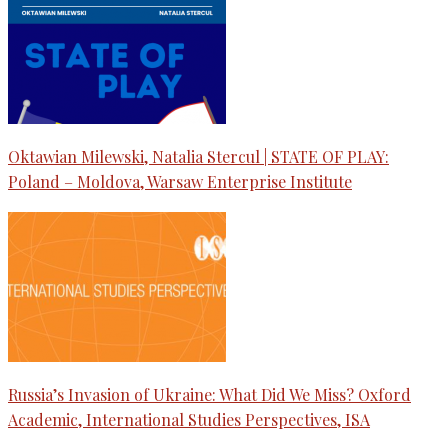
Oktawian Milewski, Natalia Stercul | STATE OF PLAY:
Poland – Moldova, Warsaw Enterprise Institute
Russia’s Invasion of Ukraine: What Did We Miss? Oxford
Academic, International Studies Perspectives, ISA