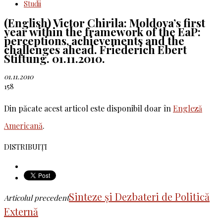
Studii
(English) Victor Chirila: Moldova’s first
year within the framework of the EaP:
perceptions, achievements and the
challenges ahead. Friederich Ebert
Stiftung. 01.11.2010.
01.11.2010
158
Din păcate acest articol este disponibil doar în
Engleză
Americană
.
DISTRIBUIȚI
Sinteze și Dezbateri de Politică
Articolul precedent
Externă