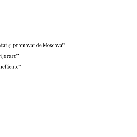
mentat și promovat de Moscova”
rijorare”
 nefăcute”