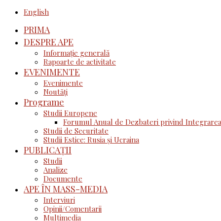
English
PRIMA
DESPRE APE
Informație generală
Rapoarte de activitate
EVENIMENTE
Evenimente
Noutăţi
Programe
Studii Europene
Forumul Anual de Dezbateri privind Integrarea
Studii de Securitate
Studii Estice: Rusia și Ucraina
PUBLICAȚII
Studii
Analize
Documente
APE ÎN MASS-MEDIA
Interviuri
Opinii/Comentarii
Multimedia