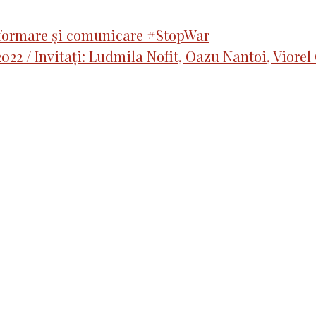
formare și comunicare #StopWar
22 / Invitați: Ludmila Nofit, Oazu Nantoi, Viorel