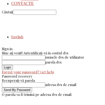
CONTACTE
Căutați
English
Sign in
Bine ați venit! Autentificați-vă in contul dvs
numele dvs de utilizator
parola dvs
Forgot your password? Get help
Password recovery
Recuperați-vă parola
adresa dvs de email
O parola va fi trimisă pe adresa dvs de email.