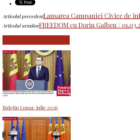
Lansarea Campaniei Civice de in
Articolul precedent
FREEDOM cu Dorin Galben / 01.03.20
Articolul următor
ARTICOLE SIMILARE
Buletin Lunar, iulie 2026