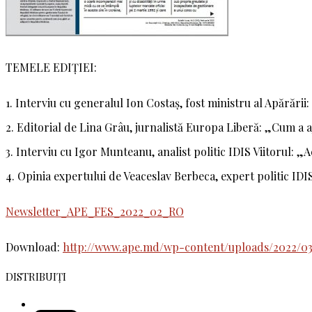
TEMELE EDIȚIEI:
1. Interviu cu generalul Ion Costaș, fost ministru al Apărăr
2. Editorial de Lina Grâu, jurnalistă Europa Liberă: „Cum a 
3. Interviu cu Igor Munteanu, analist politic IDIS Viitorul:
4. Opinia expertului de Veaceslav Berbeca, expert politic IDIS
Newsletter_APE_FES_2022_02_RO
Download:
http://www.ape.md/wp-content/uploads/2022/
DISTRIBUIȚI