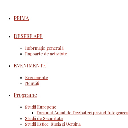
PRIMA
DESPRE APE
Informație generală
Rapoarte de activitate
EVENIMENTE
Evenimente
Noutăţi
Programe
Studii Europene
Forumul Anual de Dezbateri privind Integrarea
Studii de Securitate
Studii Estice: Rusia și Ucraina