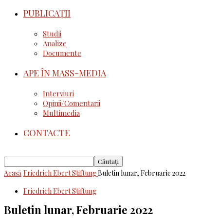
PUBLICAȚII
Studii
Analize
Documente
APE ÎN MASS-MEDIA
Interviuri
Opinii/Comentarii
Multimedia
CONTACTE
Acasă
Friedrich Ebert Stiftung
Buletin lunar, Februarie 2022
Friedrich Ebert Stiftung
Buletin lunar, Februarie 2022