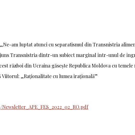
ii: „Ne-am luptat atunci cu separatismul din Transnistria ali
ajuns Transnistria dintr-un subiect marginal într-unul de îng
 „Acest război din Ucraina găsește Republica Moldova cu temele
 Viitorul: „Raționalitate cu lumea irațională”
03/Newsletter_APE_FES_2022_02_RO.pdf