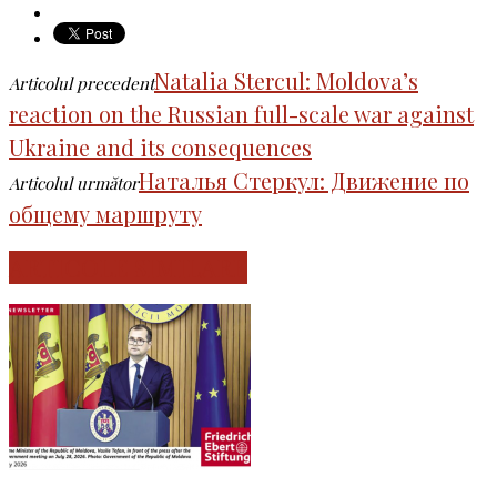
Natalia Stercul: Moldova’s
Articolul precedent
reaction on the Russian full-scale war against
Ukraine and its consequences
Наталья Стеркул: Движение по
Articolul următor
общему маршруту
ARTICOLE SIMILARE