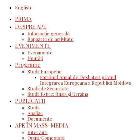
English
PRIMA
DESPRE APE
Informație generală
Rapoarte de activitate
EVENIMENTE
Evenimente
Noutăţi
Programe
Studii Europene
Forumul Anual de Dezbateri privind
Integrarea Europeana a Republicii Moldova
Studii de Securitate
Studii Estice: Rusia și Ucraina
PUBLICAȚII
Studii
Analize
Documente
APE ÎN MASS-MEDIA
Interviuri
Opinii/Comentarii