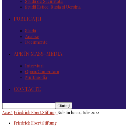
Studii de Securitate
Studii Estice: Rusia și Ucraina
PUBLICAȚII
Studii
Analize
Documente
APE ÎN MASS-MEDIA
Interviuri
Opinii/Comentarii
Multimedia
CONTACTE
Acasă
Friedrich Ebert Stiftung
Buletin lunar, Iulie 2022
Friedrich Ebert Stiftung