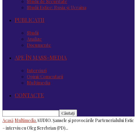
Studii de Securitate
Studii Estice: Rusia și Ucraina
PUBLICAȚII
Studii
Analize
Documente
APE ÎN MASS-MEDIA
Interviuri
Opinii/Comentarii
Multimedia
CONTACTE
Acasă
Multimedia
AUDIO. Șansele și provocările Partenerialului Estic
– interviu cu Oleg Serebrian (PD)...