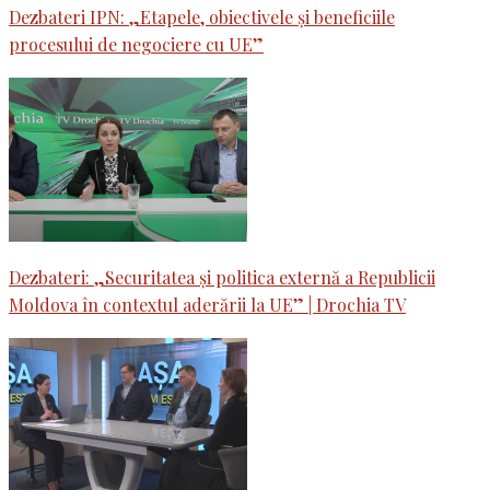
Dezbateri IPN: „Etapele, obiectivele și beneficiile
procesului de negociere cu UE”
Dezbateri: „Securitatea și politica externă a Republicii
Moldova în contextul aderării la UE” | Drochia TV