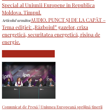
Special al Uniunii Europene în Republica
Moldova. Timpul.
AUDIO. PUNCT ȘI DE LA CAPĂT –
Articolul următor
Tema ediției: „Războiul” gazelor, criza
energetică, securitatea energetică, risipa de
energie.
ARTICOLE SIMILARE
Comunicat de Presă | Uniunea Europeană sprijină tinerii