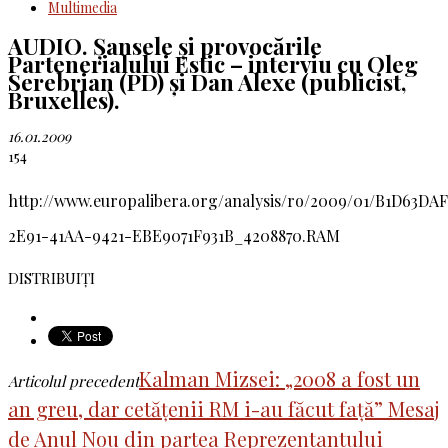
Multimedia
AUDIO. Șansele și provocările
Partenerialului Estic – interviu cu Oleg
Serebrian (PD) și Dan Alexe (publicist,
Bruxelles).
16.01.2009
154
http://www.europalibera.org/analysis/ro/2009/01/B1D63DA
2E91-41AA-9421-EBE9071F931B_4208870.RAM
DISTRIBUIȚI
Kalman Mizsei: „2008 a fost un
Articolul precedent
an greu, dar cetățenii RM i-au făcut față” Mesaj
de Anul Nou din partea Reprezentantului