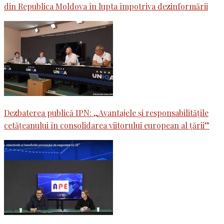
din Republica Moldova în lupta împotriva dezinformării
Dezbaterea publică IPN: „Avantajele și responsabilitățile
cetățeanului în consolidarea viitorului european al țării”