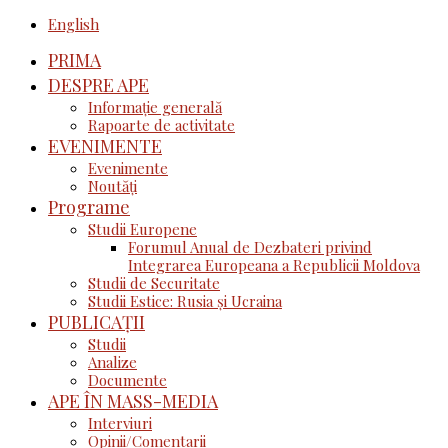
English
PRIMA
DESPRE APE
Informație generală
Rapoarte de activitate
EVENIMENTE
Evenimente
Noutăţi
Programe
Studii Europene
Forumul Anual de Dezbateri privind
Integrarea Europeana a Republicii Moldova
Studii de Securitate
Studii Estice: Rusia și Ucraina
PUBLICAȚII
Studii
Analize
Documente
APE ÎN MASS-MEDIA
Interviuri
Opinii/Comentarii