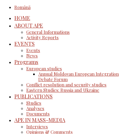
Română
HOME
ABOUT APE
General Informations
Activity Reports
EVENTS
Events
News
Programs
European studies
Annual Moldovan European Integration
Debate Forum
Conflict resolution and security studies
Eastern Studies: Russia and Ukraine
PUBLICATIONS
Studies
Analyses
Documents
APE IN MASS-MEDIA
Interviews
Opinions & Comments