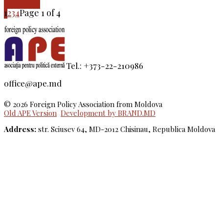
Read more
1
2
3
4
Page 1 of 4
Tel.: +373-22-210986
office@ape.md
© 2026 Foreign Policy Association from Moldova
Old APE Version
Development by BRAND.MD
Address:
str. Sciusev 64, MD-2012 Chisinau, Republica Moldova