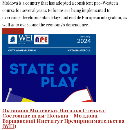
Moldova is a country that has adopted a consistent pro-Western
course for several years. Reforms are being implemented to
overcome developmental delays and enable European integration, as
well as to overcome the economy's dependence...
Read more
Октавиан Милевски, Наталья Стеркул |
Состояние игры: Польша – Молдова,
Варшавский Институт Предпринимательства
(WEI)