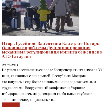
Игорь Гусейнов, Валентина Каледжи-Погирк:
Основные проблемы функционирования
механизма регулирования кризиса беженцев в
АТО Гагаузия
20.02.2023
Не успев восстановиться после беспрецедентных вызовов XXI
века, связанных с пандемией, Республика Молдова
столкнулась с еще более сложными и непредсказуемыми
трудностями. Вооруженный конфликт на Украине
взбудоражил весь мир, создавая глобальные глубокие
экономические, социальные и...
Read more