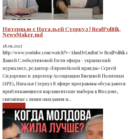
Интервью с Натальей Стеркул | RealPolitik,
NewsMaker.md
18.09.2025
http://www.youtube.com/watch?v=AhmUrLmBnCw RealPolitik с
Дашей Слободчиковой Гости эфира – украинский
журналист, редактор «Европейской правды» Сергей
Сидоренко и директор Ассоциации Внешней Политики
(APE), Наталья Стеркул В эфире программы обсуждаются
приближающиеся парламентские выборы в Молдове,
связанные с ними ожидания и...
Read more