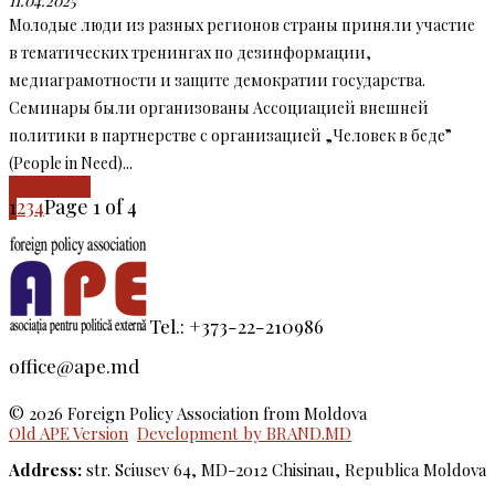
11.04.2025
Молодые люди из разных регионов страны приняли участие
в тематических тренингах по дезинформации,
медиаграмотности и защите демократии государства.
Семинары были организованы Ассоциацией внешней
политики в партнерстве с организацией „Человек в беде”
(People in Need)...
Read more
1
2
3
4
Page 1 of 4
Tel.: +373-22-210986
office@ape.md
© 2026 Foreign Policy Association from Moldova
Old APE Version
Development by BRAND.MD
Address:
str. Sciusev 64, MD-2012 Chisinau, Republica Moldova