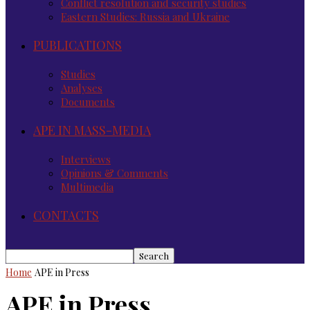
Conflict resolution and security studies
Eastern Studies: Russia and Ukraine
PUBLICATIONS
Studies
Analyses
Documents
APE IN MASS-MEDIA
Interviews
Opinions & Comments
Multimedia
CONTACTS
Home
APE in Press
APE in Press