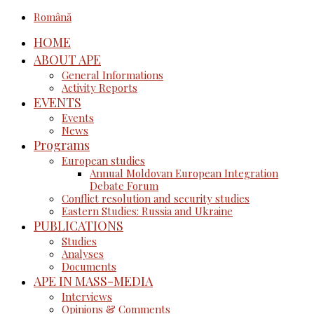
Română
HOME
ABOUT APE
General Informations
Activity Reports
EVENTS
Events
News
Programs
European studies
Annual Moldovan European Integration
Debate Forum
Conflict resolution and security studies
Eastern Studies: Russia and Ukraine
PUBLICATIONS
Studies
Analyses
Documents
APE IN MASS-MEDIA
Interviews
Opinions & Comments