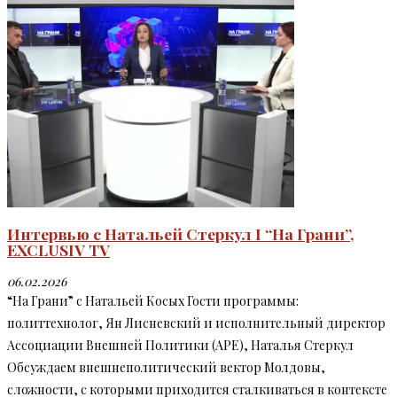
Интервью с Натальей Стеркул I “На Грани”,
EXCLUSIV TV
06.02.2026
“На Грани” c Натальей Косых Гости программы:
политтехнолог, Ян Лисневский и исполнительный директор
Ассоциации Внешней Политики (APE), Наталья Стеркул
Обсуждаем внешнеполитический вектор Молдовы,
сложности, с которыми приходится сталкиваться в контексте