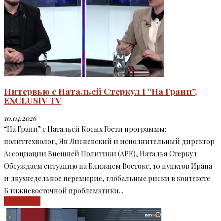
Интервью с Натальей Стеркул I “На Грани”,
EXCLUSIV TV
10.04.2026
“На Грани” c Натальей Косых Гости программы:
политтехнолог, Ян Лисневский и исполнительный директор
Ассоциации Внешней Политики (APE), Наталья Стеркул
Обсуждаем ситуацию на Ближнем Востоке, 10 пунктов Ирана
и двухнедельное перемирие, глобальные риски в контексте
Ближневосточной проблематики...
Read more