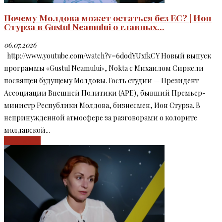
Почему Молдова может остаться без ЕС? | Ион
Стурза в Gustul Neamului o главных...
06.07.2026
http://www.youtube.com/watch?v=6dodYUxfkCY Новый выпуск
программы «Gustul Neamului», Nokta с Михаилом Сиркели
посвящен будущему Молдовы. Гость студии — Президент
Ассоциации Внешней Политики (APE), бывший Премьер-
министр Республики Молдова, бизнесмен, Ион Стурза. В
непринужденной атмосфере за разговорами о колорите
молдавской...
Read more