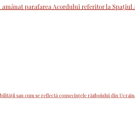
-a amânat parafarea Acordului referitor la Spați
bilității sau cum se reflectă consecințele războiului din Ucra