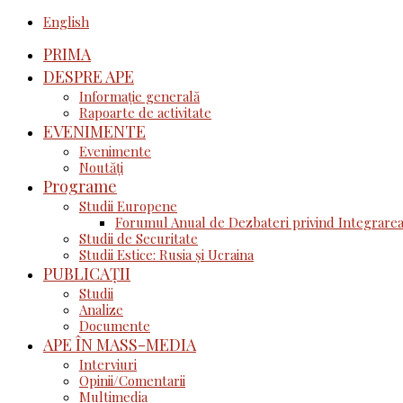
English
PRIMA
DESPRE APE
Informație generală
Rapoarte de activitate
EVENIMENTE
Evenimente
Noutăţi
Programe
Studii Europene
Forumul Anual de Dezbateri privind Integrarea
Studii de Securitate
Studii Estice: Rusia și Ucraina
PUBLICAȚII
Studii
Analize
Documente
APE ÎN MASS-MEDIA
Interviuri
Opinii/Comentarii
Multimedia