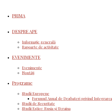
PRIMA
DESPRE APE
Informație generală
Rapoarte de activitate
EVENIMENTE
Evenimente
Noutăţi
Programe
Studii Europene
Forumul Anual de Dezbateri privind Integrarea
Studii de Securitate
Studii Estice: Rusia și Ucraina