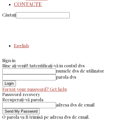
CONTACTE
Căutați
English
Sign in
Bine ați venit! Autentificați-vă in contul dvs
numele dvs de utilizator
parola dvs
Forgot your password? Get help
Password recovery
Recuperați-vă parola
adresa dvs de email
O parola va fi trimisă pe adresa dvs de email.