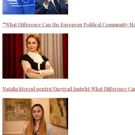
”What Difference Can the European Political Community Mak
Natalia Stercul pentru Visegrad Insight: What Difference 