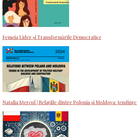
Femeia Lider și Transformările Democratice
Natalia Stercul | Relațiile dintre Polonia și Moldova: tendințe