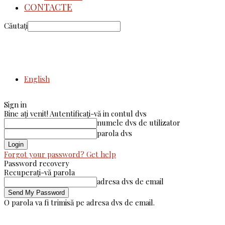
CONTACTE
Căutați
English
Sign in
Bine ați venit! Autentificați-vă in contul dvs
numele dvs de utilizator
parola dvs
Forgot your password? Get help
Password recovery
Recuperați-vă parola
adresa dvs de email
O parola va fi trimisă pe adresa dvs de email.