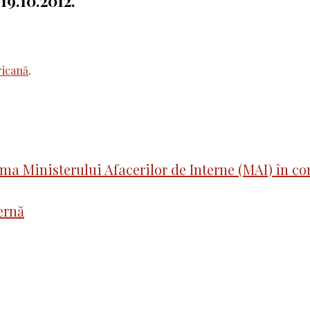
19.10.2012.
icană
.
a Ministerului Afacerilor de Interne (MAI) în con
ernă