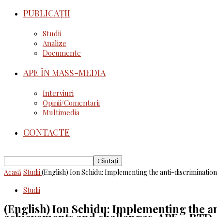
PUBLICAȚII
Studii
Analize
Documente
APE ÎN MASS-MEDIA
Interviuri
Opinii/Comentarii
Multimedia
CONTACTE
Acasă
Studii
(English) Ion Schidu: Implementing the anti-discrimination la
Studii
(English) Ion Schidu: Implementing the ant