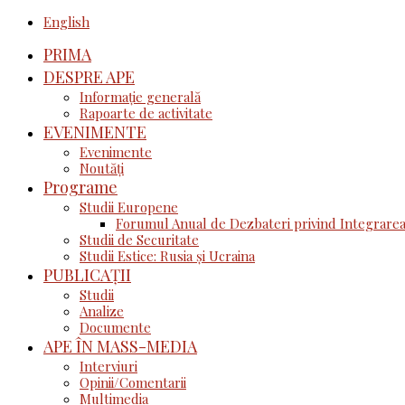
English
PRIMA
DESPRE APE
Informație generală
Rapoarte de activitate
EVENIMENTE
Evenimente
Noutăţi
Programe
Studii Europene
Forumul Anual de Dezbateri privind Integrarea
Studii de Securitate
Studii Estice: Rusia și Ucraina
PUBLICAȚII
Studii
Analize
Documente
APE ÎN MASS-MEDIA
Interviuri
Opinii/Comentarii
Multimedia