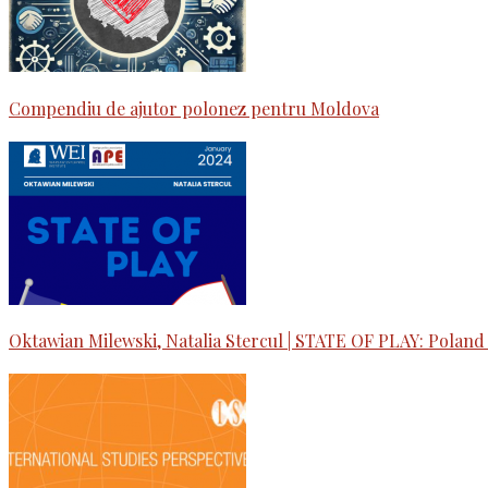
Compendiu de ajutor polonez pentru Moldova
Oktawian Milewski, Natalia Stercul | STATE OF PLAY: Poland