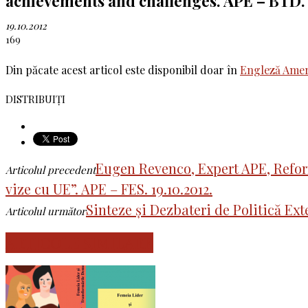
achievements and challenges. APE – BTD. 
19.10.2012
169
Din păcate acest articol este disponibil doar în
Engleză Amer
DISTRIBUIȚI
Eugen Revenco, Expert APE, Reform
Articolul precedent
vize cu UE”. APE – FES. 19.10.2012.
Sinteze și Dezbateri de Politică Ext
Articolul următor
ARTICOLE SIMILARE