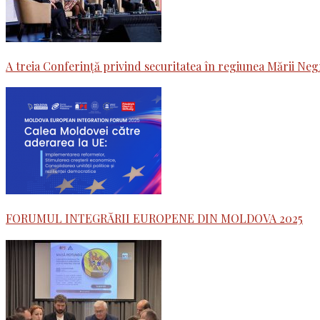
A treia Conferință privind securitatea în regiunea Mării Ne
FORUMUL INTEGRĂRII EUROPENE DIN MOLDOVA 2025