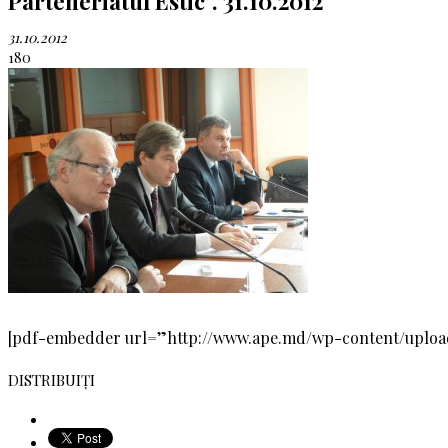
Parteneriatul Estic”. 31.10.2012
31.10.2012
180
[pdf-embedder url=”http://www.ape.md/wp-content/uploa
DISTRIBUIȚI