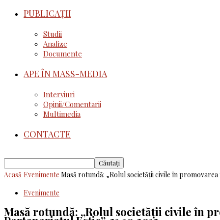
PUBLICAȚII
Studii
Analize
Documente
APE ÎN MASS-MEDIA
Interviuri
Opinii/Comentarii
Multimedia
CONTACTE
Acasă
Evenimente
Masă rotundă: „Rolul societății civile în promovarea 
Evenimente
Masă rotundă: „Rolul societății civile în 