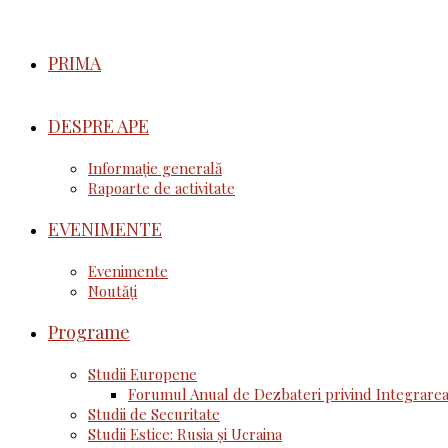
PRIMA
DESPRE APE
Informație generală
Rapoarte de activitate
EVENIMENTE
Evenimente
Noutăţi
Programe
Studii Europene
Forumul Anual de Dezbateri privind Integrarea
Studii de Securitate
Studii Estice: Rusia și Ucraina