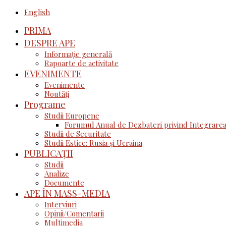
English
PRIMA
DESPRE APE
Informație generală
Rapoarte de activitate
EVENIMENTE
Evenimente
Noutăţi
Programe
Studii Europene
Forumul Anual de Dezbateri privind Integrarea
Studii de Securitate
Studii Estice: Rusia și Ucraina
PUBLICAȚII
Studii
Analize
Documente
APE ÎN MASS-MEDIA
Interviuri
Opinii/Comentarii
Multimedia