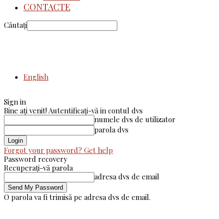
CONTACTE
Căutați
English
Sign in
Bine ați venit! Autentificați-vă in contul dvs
numele dvs de utilizator
parola dvs
Forgot your password? Get help
Password recovery
Recuperați-vă parola
adresa dvs de email
O parola va fi trimisă pe adresa dvs de email.