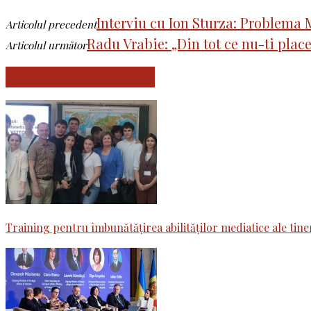
Interviu cu Ion Sturza: Problema M
Articolul precedent
Radu Vrabie: „Din tot ce nu-ti place
Articolul următor
ARTICOLE SIMILARE
Training pentru îmbunătățirea abilităților mediatice ale tin