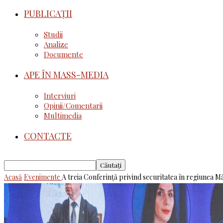
PUBLICAȚII
Studii
Analize
Documente
APE ÎN MASS-MEDIA
Interviuri
Opinii/Comentarii
Multimedia
CONTACTE
Acasă
Evenimente
A treia Conferință privind securitatea în regiunea Mă