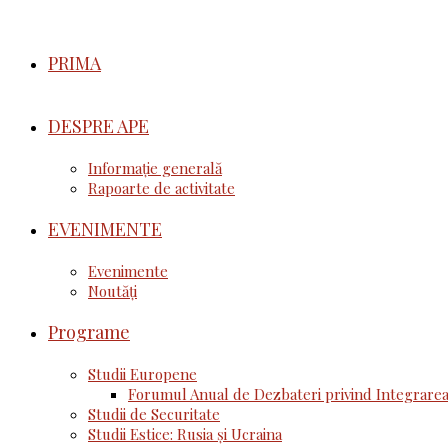
PRIMA
DESPRE APE
Informație generală
Rapoarte de activitate
EVENIMENTE
Evenimente
Noutăţi
Programe
Studii Europene
Forumul Anual de Dezbateri privind Integrarea
Studii de Securitate
Studii Estice: Rusia și Ucraina