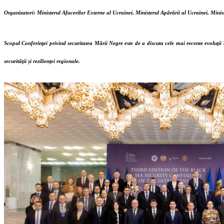
Organizatori: Ministerul Afacerilor Externe al Ucrainei, Ministerul Apărării al Ucrainei, Mini
Scopul Conferinței privind securitatea Mării Negre este de a discuta cele mai recente evoluții
securității și rezilienței regionale.