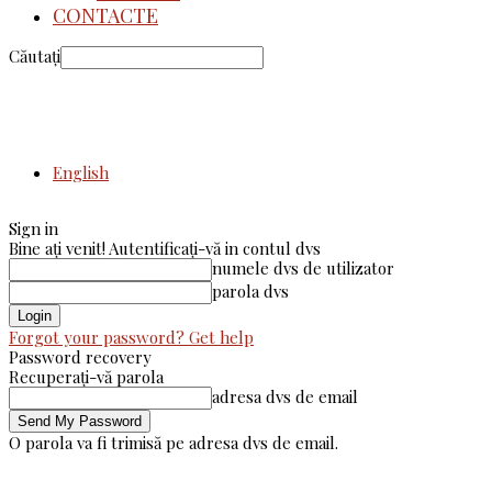
CONTACTE
Căutați
English
Sign in
Bine ați venit! Autentificați-vă in contul dvs
numele dvs de utilizator
parola dvs
Forgot your password? Get help
Password recovery
Recuperați-vă parola
adresa dvs de email
O parola va fi trimisă pe adresa dvs de email.