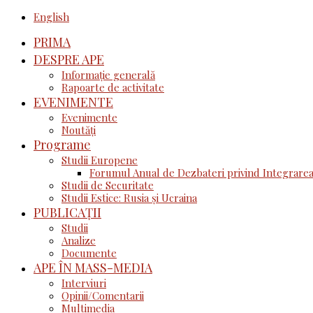
English
PRIMA
DESPRE APE
Informație generală
Rapoarte de activitate
EVENIMENTE
Evenimente
Noutăţi
Programe
Studii Europene
Forumul Anual de Dezbateri privind Integrarea
Studii de Securitate
Studii Estice: Rusia și Ucraina
PUBLICAȚII
Studii
Analize
Documente
APE ÎN MASS-MEDIA
Interviuri
Opinii/Comentarii
Multimedia