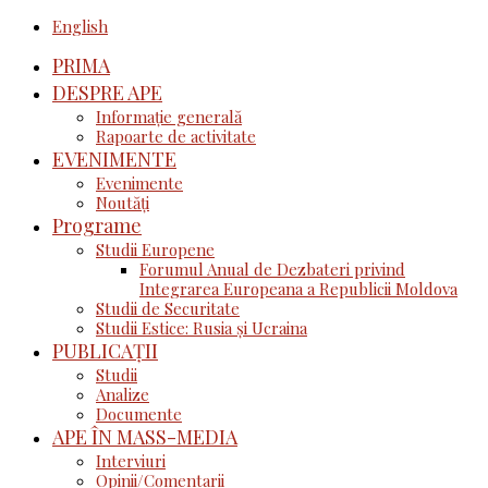
English
PRIMA
DESPRE APE
Informație generală
Rapoarte de activitate
EVENIMENTE
Evenimente
Noutăţi
Programe
Studii Europene
Forumul Anual de Dezbateri privind
Integrarea Europeana a Republicii Moldova
Studii de Securitate
Studii Estice: Rusia și Ucraina
PUBLICAȚII
Studii
Analize
Documente
APE ÎN MASS-MEDIA
Interviuri
Opinii/Comentarii