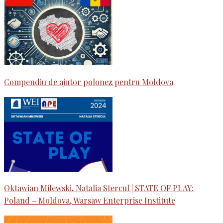
Compendiu de ajutor polonez pentru Moldova
Oktawian Milewski, Natalia Stercul | STATE OF PLAY:
Poland – Moldova, Warsaw Enterprise Institute