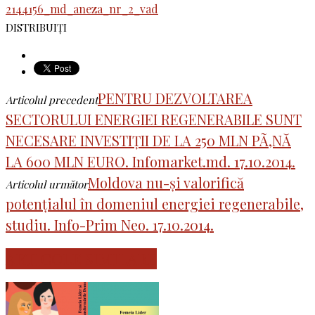
2144156_md_aneza_nr_2_vad
DISTRIBUIȚI
PENTRU DEZVOLTAREA
Articolul precedent
SECTORULUI ENERGIEI REGENERABILE SUNT
NECESARE INVESTIȚII DE LA 250 MLN PÃ‚NĂ
LA 600 MLN EURO. Infomarket.md. 17.10.2014.
Moldova nu-și valorifică
Articolul următor
potențialul în domeniul energiei regenerabile,
studiu. Info-Prim Neo. 17.10.2014.
ARTICOLE SIMILARE