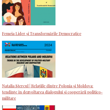
Femeia Lider și Transformările Democratice
Natalia Stercul | Relațiile dintre Polonia și Moldova:
tendințe în dezvoltarea dialogului și cooperării politico-
militare