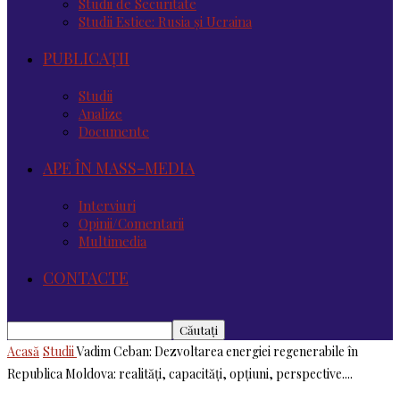
Studii de Securitate
Studii Estice: Rusia și Ucraina
PUBLICAȚII
Studii
Analize
Documente
APE ÎN MASS-MEDIA
Interviuri
Opinii/Comentarii
Multimedia
CONTACTE
Acasă
Studii
Vadim Ceban: Dezvoltarea energiei regenerabile în
Republica Moldova: realități, capacități, opțiuni, perspective....