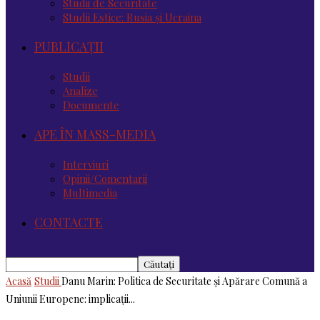
Studii de Securitate
Studii Estice: Rusia și Ucraina
PUBLICAȚII
Studii
Analize
Documente
APE ÎN MASS-MEDIA
Interviuri
Opinii/Comentarii
Multimedia
CONTACTE
Acasă
Studii
Danu Marin: Politica de Securitate și Apărare Comună a
Uniunii Europene: implicații...