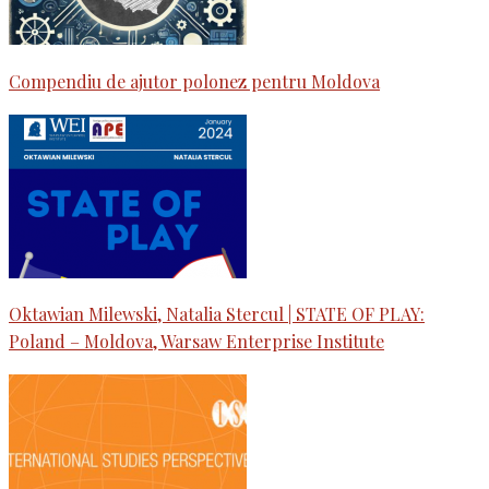
Compendiu de ajutor polonez pentru Moldova
Oktawian Milewski, Natalia Stercul | STATE OF PLAY:
Poland – Moldova, Warsaw Enterprise Institute