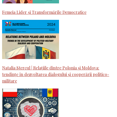
Femeia Lider și Transformările Democratice
Natalia Stercul | Relațiile dintre Polonia și Moldova:
tendințe în dezvoltarea dialogului și cooperării politico-
militare