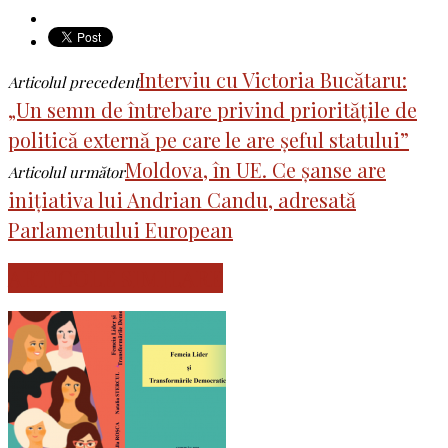
Interviu cu Victoria Bucătaru:
Articolul precedent
„Un semn de întrebare privind prioritățile de
politică externă pe care le are șeful statului”
Moldova, în UE. Ce șanse are
Articolul următor
inițiativa lui Andrian Candu, adresată
Parlamentului European
ARTICOLE SIMILARE