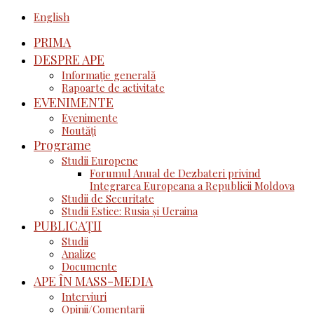
English
PRIMA
DESPRE APE
Informație generală
Rapoarte de activitate
EVENIMENTE
Evenimente
Noutăţi
Programe
Studii Europene
Forumul Anual de Dezbateri privind
Integrarea Europeana a Republicii Moldova
Studii de Securitate
Studii Estice: Rusia și Ucraina
PUBLICAȚII
Studii
Analize
Documente
APE ÎN MASS-MEDIA
Interviuri
Opinii/Comentarii