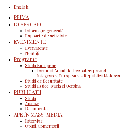
English
PRIMA
DESPRE APE
Informație generală
Rapoarte de activitate
EVENIMENTE
Evenimente
Noutăţi
Programe
Studii Europene
Forumul Anual de Dezbateri privind
Integrarea Europeana a Republicii Moldova
Studii de Securitate
Studii Estice: Rusia și Ucraina
PUBLICAȚII
Studii
Analize
Documente
APE ÎN MASS-MEDIA
Interviuri
Opinii/Comentarii