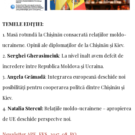
TEMELE EDIȚIEI:
1. Masă rotundă la Chişinău consacrată relațiilor moldo-
ucrainene. Opinii ale diplomaților de la Chişinău și Kiev.
2.
Serghei Gherasimciuk
:
La nivel înalt avem defcit de
încredere între Republica Moldova și Ucraina.
3.
Angela Grămadă
:
Integrarea europeană deschide noi
posibilități pentru cooperarea politcă dintre Chişinău și
Kiev.
4.
Natalia Stercul:
Relațiile moldo-ucrainene – apropierea
de UE deschide perspectve noi.
Newsletter APE_FES_2017_08_RO