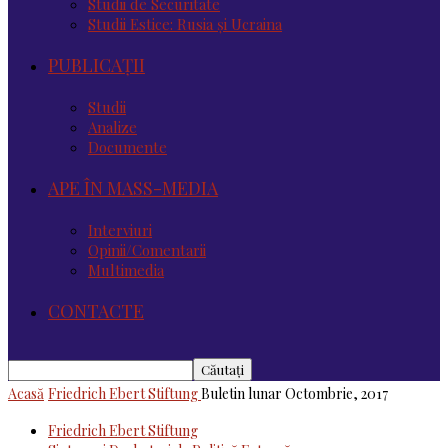
Studii de Securitate
Studii Estice: Rusia și Ucraina
PUBLICAȚII
Studii
Analize
Documente
APE ÎN MASS-MEDIA
Interviuri
Opinii/Comentarii
Multimedia
CONTACTE
Acasă
Friedrich Ebert Stiftung
Buletin lunar Octombrie, 2017
Friedrich Ebert Stiftung