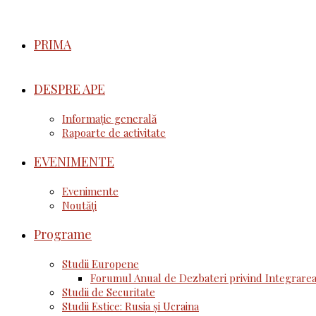
PRIMA
DESPRE APE
Informație generală
Rapoarte de activitate
EVENIMENTE
Evenimente
Noutăţi
Programe
Studii Europene
Forumul Anual de Dezbateri privind Integrarea
Studii de Securitate
Studii Estice: Rusia și Ucraina