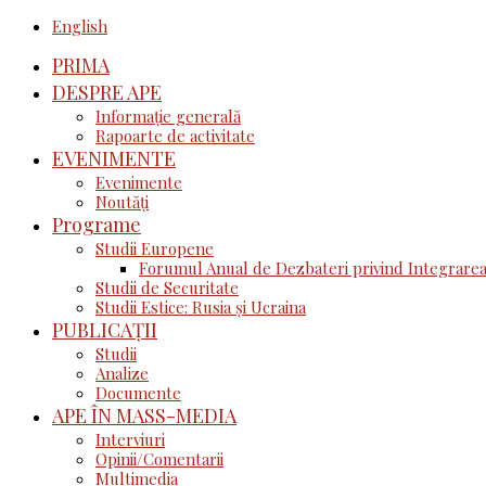
English
PRIMA
DESPRE APE
Informație generală
Rapoarte de activitate
EVENIMENTE
Evenimente
Noutăţi
Programe
Studii Europene
Forumul Anual de Dezbateri privind Integrarea
Studii de Securitate
Studii Estice: Rusia și Ucraina
PUBLICAȚII
Studii
Analize
Documente
APE ÎN MASS-MEDIA
Interviuri
Opinii/Comentarii
Multimedia