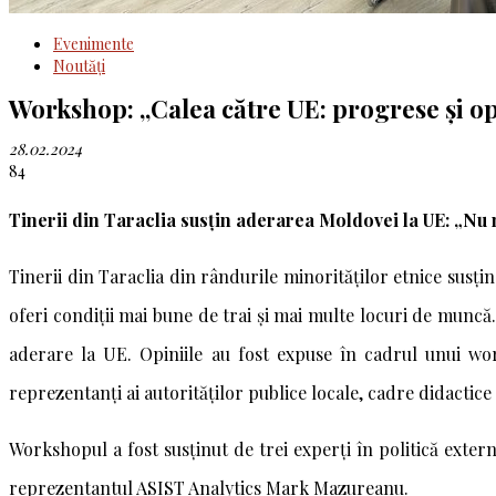
Evenimente
Noutăţi
Workshop: „Calea către UE: progrese și op
28.02.2024
84
Tinerii din Taraclia susțin aderarea Moldovei la UE: „Nu n
Tinerii din Taraclia din rândurile minorităților etnice sus
oferi condiții mai bune de trai și mai multe locuri de muncă
aderare la UE. Opiniile au fost expuse în cadrul unui wor
reprezentanți ai autorităților publice locale, cadre didactice 
Workshopul a fost susținut de trei experți în politică exte
reprezentantul ASIST Analytics Mark Mazureanu.