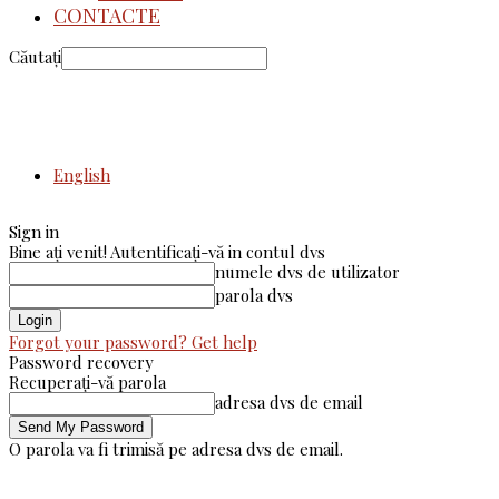
CONTACTE
Căutați
English
Sign in
Bine ați venit! Autentificați-vă in contul dvs
numele dvs de utilizator
parola dvs
Forgot your password? Get help
Password recovery
Recuperați-vă parola
adresa dvs de email
O parola va fi trimisă pe adresa dvs de email.