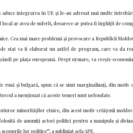
a aduce integrarea în UE și le-au adresat mai multe întrebări
l local ar avea de suferit, deoarece ar putea fi înghițit de co
mice. Cea mai mare problemă și provocare a Republicii Moldov
 stat va fi elaborat un astfel de program, care va da rezul
 răspândi pe piața europeană. Drept urmare, va crește econom
 de rusă și bulgară, spun că se simt marginalizați, din motiv
 Stercul a menționat că aceste temeri sunt nefondate.
uror minorităților etnice, din acest motiv cetățenii moldoveni 
folosită de anumiți actori politici pentru a manipula și diviz
 scopurile lor politice”, a subliniat șefa APE.