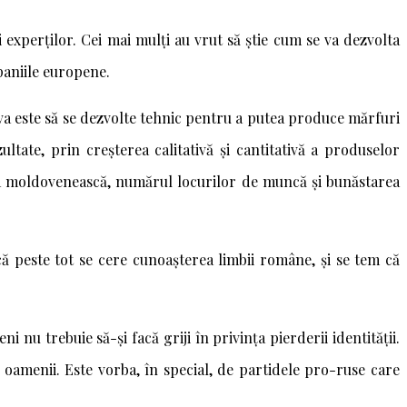
 experților. Cei mai mulți au vrut să știe cum se va dezvolta
mpaniile europene.
a este să se dezvolte tehnic pentru a putea produce mărfuri
tate, prin creșterea calitativă și cantitativă a produselor
ia moldovenească, numărul locurilor de muncă și bunăstarea
 că peste tot se cere cunoașterea limbii române, și se tem că
nu trebuie să-și facă griji în privința pierderii identității.
a oamenii. Este vorba, în special, de partidele pro-ruse care