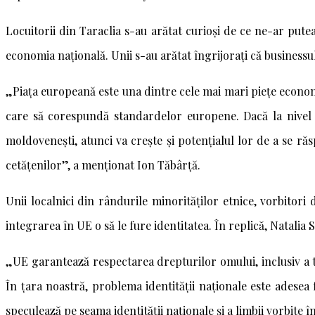
Locuitorii din Taraclia s-au arătat curioși de ce ne-ar pute
economia națională. Unii s-au arătat îngrijorați că businessu
„Piața europeană este una dintre cele mai mari piețe econo
care să corespundă standardelor europene. Dacă la nivel de
moldovenești, atunci va crește și potențialul lor de a se
cetățenilor”, a menționat Ion Tăbârță.
Unii localnici din rândurile minorităților etnice, vorbitori
integrarea în UE o să le fure identitatea. În replică, Natalia
„UE garantează respectarea drepturilor omului, inclusiv a tut
În țara noastră, problema identității naționale este adesea 
speculează pe seama identității naționale și a limbii vorbite în