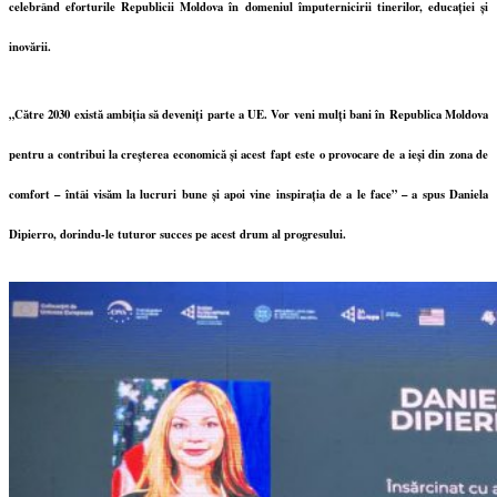
celebrând eforturile Republicii Moldova în domeniul împuternicirii tinerilor, educației și
inovării.
„Către 2030 există ambiția să deveniți parte a UE. Vor veni mulți bani în Republica Moldova
pentru a contribui la creșterea economică și acest fapt este o provocare de a ieși din zona de
comfort – întâi visăm la lucruri bune și apoi vine inspirația de a le face” – a spus Daniela
Dipierro, dorindu-le tuturor succes pe acest drum al progresului.