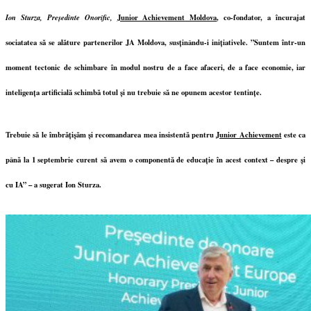
Ion Sturza, Președinte Onorific,
Junior Achievement Moldova
, co-fondator,
a încurajat
sociatatea să se alăture partenerilor JA Moldova, susținându-i inițiativele.
”Suntem într-un
moment tectonic de schimbare în modul nostru de a face afaceri, de a face economie, iar
inteligența artificială schimbă totul și nu trebuie să ne opunem acestor tentințe.
Trebuie să le îmbrățișăm și recomandarea mea insistentă pentru
Junior Achievement
este ca
până la 1 septembrie curent să avem o componentă de educație în acest context – despre și
cu IA” – a sugerat Ion Sturza.