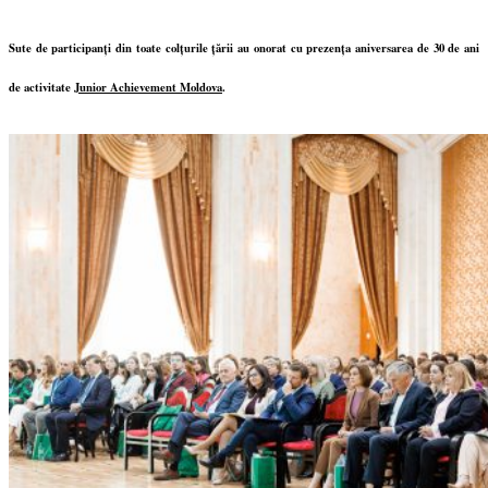
Sute de part
icipanți din toate colțurile țării au onorat cu prezența aniversarea de 30 de ani
de activitate
Junior Achievement Moldova
.