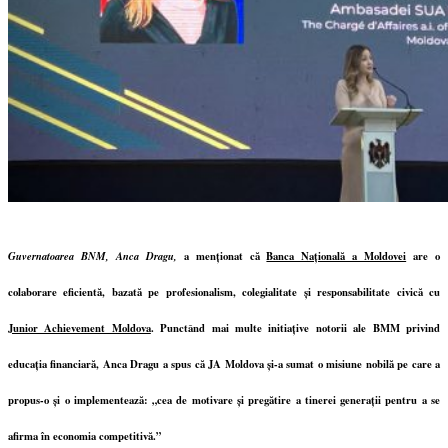
Guvernatoarea BNM, Anca Dragu,
a menționat că
Banca Națională a Moldovei
are o
colaborare eficientă, bazată pe profesionalism, colegialitate și responsabilitate civică cu
Junior Achievement Moldova
.
Punctând mai multe initiațive notorii ale BMM privind
educația financiară, Anca Dragu a spus că JA Moldova și-a sumat o misiune nobilă pe care a
propus-o și o implementează: „cea de motivare și pregătire a tinerei generații pentru a se
afirma în economia competitivă.”