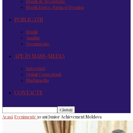
Studii de Securitate
Studii Estice: Rusia și Ucraina
PUBLICAȚII
Studii
Analize
Documente
APE ÎN MASS-MEDIA
Interviuri
Opinii/Comentarii
Multimedia
CONTACTE
Acasă
Evenimente
30 ani Junior Achievement Moldova