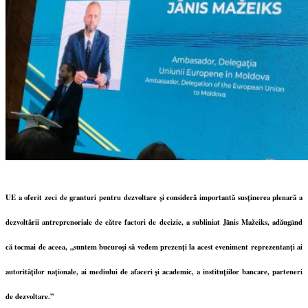
UE a oferit zeci de granturi pentru dezvoltare și consideră importantă susținerea plenară a
dezvoltării antreprenoriale de către factori de decizie, a subliniat Jānis Mažeiks, adăugând
că tocmai de aceea, „suntem bucuroși să vedem prezenți la acest eveniment reprezentanți ai
autorităților naționale, ai mediului de afaceri și academic, a instituțiilor bancare, parteneri
de dezvoltare.”