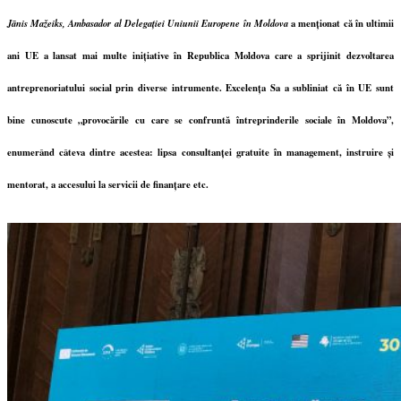
Jānis Mažeiks, Ambasador al Delegației Uniunii Europene în Moldova
a menționat că în ultimii
ani UE a lansat mai multe inițiative în Republica Moldova care a sprijinit dezvoltarea
antreprenoriatului social prin diverse intrumente.
Excelența Sa a subliniat că în UE sunt
bine cunoscute „provocările cu care se confruntă întreprinderile sociale în Moldova”,
enumerând câteva dintre acestea: lipsa consultanței gratuite în management, instruire și
mentorat, a accesului la servicii de finanțare etc.