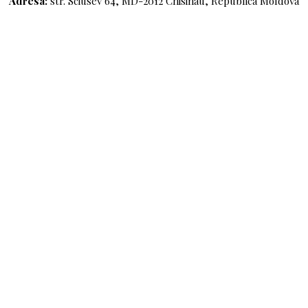
Adresa:
str. Sciusev 64, MD-2012 Chisinau, Republica Moldova