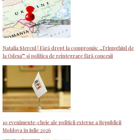
Natalia Stercul | Fără drept la compromis: „Triunghiul de
la Odesa” și politica de reintegrare fără concesii
10 evenimente-cheie ale politicii externe a Republicii
Moldova în iulie 2026