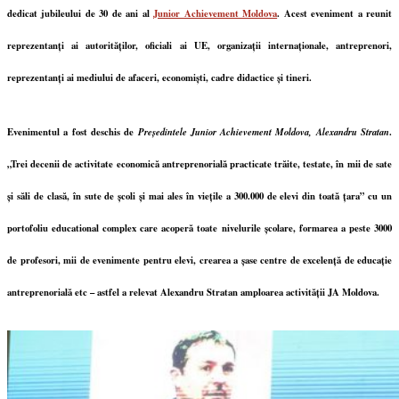
dedicat jubileului de 30 de ani al
Junior Achievement Moldova
. Acest eveniment a reunit
reprezentanți ai autorităților, oficiali ai UE, organizații internaționale, antreprenori,
reprezentanți ai mediului de afaceri, economiști, cadre didactice și tineri.
Evenimentul a fost deschis de
Președintele Junior Achievement Moldova, Alexandru Stratan
.
„Trei decenii de activitate economică antreprenorială practicate trăite, testate, în mii de sate
și săli de clasă, în sute de școli și mai ales în viețile a 300.000 de elevi din toată țara” cu un
portofoliu educational complex care acoperă toate nivelurile școlare, formarea a peste 3000
de profesori, mii de evenimente pentru elevi, crearea a șase centre de excelență de educație
antreprenorială etc – astfel a relevat Alexandru Stratan amploarea activității JA Moldova.