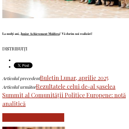
La mulți ani,
Junior Achievement Moldova
! Vă dorim noi realizări!
DISTRIBUIȚI
Buletin Lunar, aprilie 2025
Articolul precedent
Rezultatele celui de-al șaselea
Articolul următor
Summit al Comunității Politice Europene: notă
analitică
ARTICOLE SIMILARE