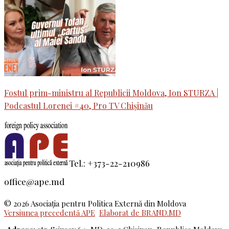
Fostul prim-ministru al Republicii Moldova, Ion STURZA |
Podcastul Lorenei #40, Pro TV Chișinău
Tel.: +373-22-210986
office@ape.md
© 2026 Asociaţia pentru Politica Externă din Moldova
Versiunea precedentă APE
Elaborat de BRAND.MD