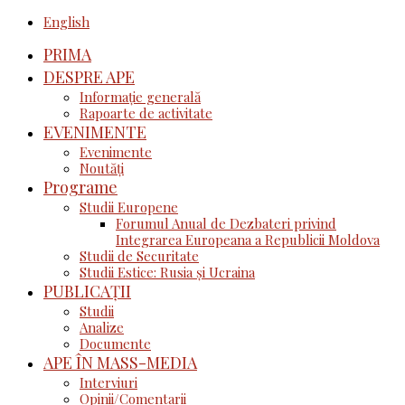
English
PRIMA
DESPRE APE
Informație generală
Rapoarte de activitate
EVENIMENTE
Evenimente
Noutăţi
Programe
Studii Europene
Forumul Anual de Dezbateri privind
Integrarea Europeana a Republicii Moldova
Studii de Securitate
Studii Estice: Rusia și Ucraina
PUBLICAȚII
Studii
Analize
Documente
APE ÎN MASS-MEDIA
Interviuri
Opinii/Comentarii