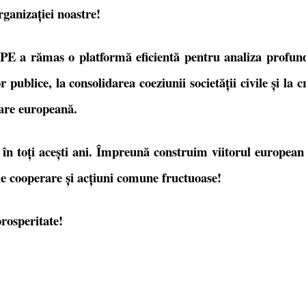
rganizației noastre!
 APE a rămas o platformă eficientă pentru analiza profun
 publice, la consolidarea coeziunii societății civile și la 
rare europeană.
 în toți acești ani. Împreună construim viitorul europea
de cooperare și acțiuni comune fructuoase!
rosperitate!