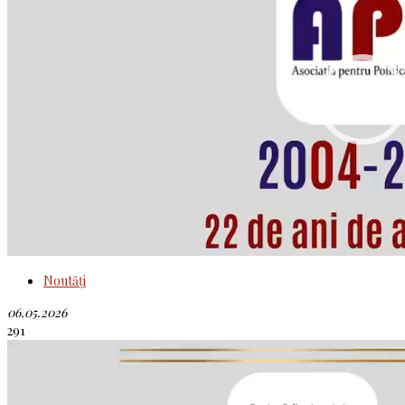
Noutăţi
06.05.2026
291