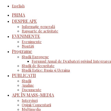
English
PRIMA
DESPRE APE
Informație generală
Rapoarte de activitate
EVENIMENTE
Evenimente
Noutăţi
Programe
Studii Europene
Forumul Anual de Dezbateri privind Integrarea
Studii de Securitate
Studii Estice: Rusia și Ucraina
PUBLICAȚII
Studii
Analize
Documente
APE ÎN MASS-MEDIA
Interviuri
Opinii/Comentarii
Multimedia