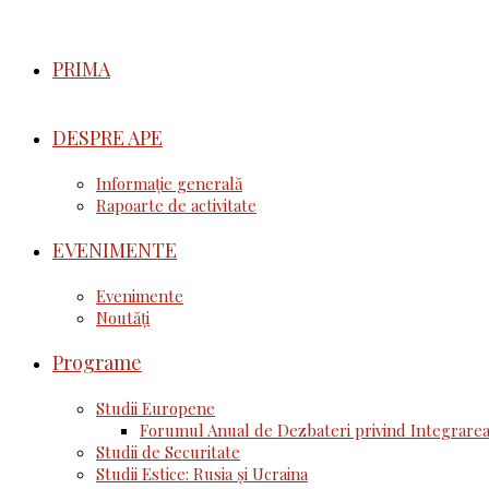
PRIMA
DESPRE APE
Informație generală
Rapoarte de activitate
EVENIMENTE
Evenimente
Noutăţi
Programe
Studii Europene
Forumul Anual de Dezbateri privind Integrarea
Studii de Securitate
Studii Estice: Rusia și Ucraina