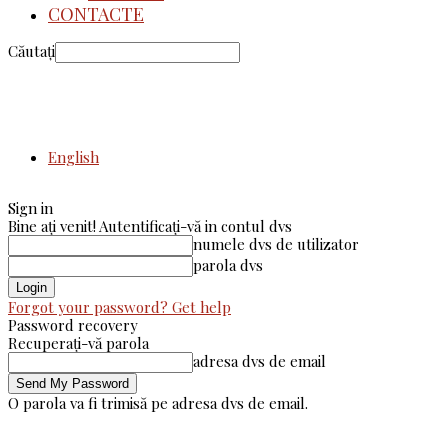
CONTACTE
Căutați
English
Sign in
Bine ați venit! Autentificați-vă in contul dvs
numele dvs de utilizator
parola dvs
Forgot your password? Get help
Password recovery
Recuperați-vă parola
adresa dvs de email
O parola va fi trimisă pe adresa dvs de email.