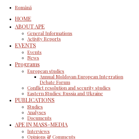
Română
HOME
ABOUT APE
General Informations
Activity Reports
EVENTS
Events
News
Programs
European studies
Annual Moldovan European Integration
Debate Forum
Conflict resolution and security studies
Eastern Studies: Russia and Ukraine
PUBLICATIONS
Studies
Analyses
Documents
APE IN MASS-MEDIA
Interviews
Opinions & Comments