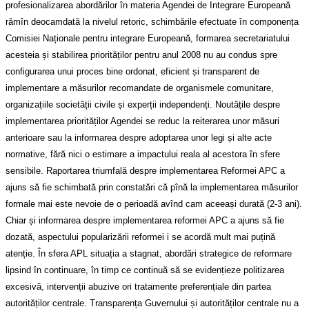
profesionalizarea abordărilor în materia Agendei de Integrare Europeană
rămîn deocamdată la nivelul retoric, schimbările efectuate în componența
Comisiei Naționale pentru integrare Europeană, formarea secretariatului
acesteia și stabilirea priorităților pentru anul 2008 nu au condus spre
configurarea unui proces bine ordonat, eficient și transparent de
implementare a măsurilor recomandate de organismele comunitare,
organizațiile societății civile și experții independenți. Noutățile despre
implementarea priorităților Agendei se reduc la reiterarea unor măsuri
anterioare sau la informarea despre adoptarea unor legi și alte acte
normative, fără nici o estimare a impactului reala al acestora în sfere
sensibile. Raportarea triumfală despre implementarea Reformei APC a
ajuns să fie schimbată prin constatări că pînă la implementarea măsurilor
formale mai este nevoie de o perioadă avînd cam aceeași durată (2-3 ani).
Chiar și informarea despre implementarea reformei APC a ajuns să fie
dozată, aspectului popularizării reformei i se acordă mult mai puțină
atenție. În sfera APL situația a stagnat, abordări strategice de reformare
lipsind în continuare, în timp ce continuă să se evidențieze politizarea
excesivă, intervenții abuzive ori tratamente preferențiale din partea
autorităților centrale. Transparența Guvernului și autorităților centrale nu a