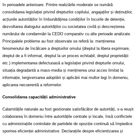
în perioadele anterioare. Printre realizările moderate se numără
consolidarea legislației privind drepturilor copilului, angajaților și deținuților,
acțiunile autorităților în îmbunătățirea condițiilor în locurile de detenție,
dezvoltarea dialogului autorităților cu societatea civilă și descreșterea
numărului de condamnări la CEDO comparativ cu alte perioade analizate.
Principalele probleme au fost observate se referă la: menținerea
fenomenului de încălcare a drepturilor omului (dreptul la libera exprimare,
dreptul de a fi informat, dreptul la un proces echitabil, dreptul proprietății
etc.) implementarea defectuoasă a legislației privind drepturile omului,
situația degradantă a mass-media și menținerea unui acces limitat la
informație, tergiversarea adoptării și aplicării mai multor legi în domeniu,
aplicarea necoerentă a reformelor.
Consolidarea capacității administrative
Calamitățile naturale au fost gestionate satisfăcător de autorități, s-a reușit
colaborarea în domeniu între autoritățile centrale și locale, însă conflictele
cu administrațiile controlate de partidele de opoziție continuă să împiedice
sporirea eficienței administrative. Declarațiile despre eficientizarea și