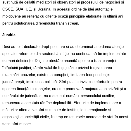
susținută de ceilalți mediatori și observatori ai procesului de negocieri și
OSCE, SUA, UE, și Ucraina. În aceeași ordine de idei autoritățile
moldovene au reiterat cu diferite ocazii principiile elaborate în ultimii ani
pentru soluționarea diferendului transnistrean.
Justiție
Deși au fost declarate drept prioritare și au determinat acordarea atenției
speciale, reformele din sectorul Justiției au continuat să fie implementate
cu mari deficiențe. Deși se atestă o anumită sporire a transparenței
înfăptuirii justiției, rămîn valabile îngrijorările privind tergiversarea
examinării cauzelor, existența corupției; limitarea Independenței
judecătorești, imixtiunea politică. Sînt practic invizibile eforturile pentru
sporirea finanțării instanțelor, nu este promovată majorarea salarizării și a
numărului de judecători, nu a crescut numărul personalului auxiliar,
remunerarea acestuia rămîne deplorabilă. Eforturile de implementare a
măsurilor alternative sînt susținute de instituțiile internaționale și
organizațiile societății civile, în timp ce resursele acordate de stat în acest
sens sînt minore.