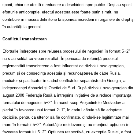
sporit, chiar se atestă o reducere a deschiderii spre public. Deși au sporit
eforturile anticorupție, efectul acestora este foarte puțin simțit, nu
contribuie în măsură definitorie la sporirea încrederii în organele de drept și
în autorități la general.
Conflictul transnistrean
Eforturile îndreptate spre reluarea procesului de negocieri în format 5+2”
nu s-au soldat cu vreun rezultat. În perioada de referință procesul
reglementării transnistrene a fost influențat de războiul ruso-georgian,
precum și de consecința acestuia și recunoașterea de către Rusia,
mediator și pacificator în cadrul conflictelor separatiste din Georgia, a
independenței Abhaziei și Osetiei de Sud. După războiul ruso-georgian din
august 2008 Federația Rusă a întreprins inițiative de a reduce importanța
formatului de negocieri 5+2”. În acest scop Președintele Medvedev a
pledat în favoarea unui format 2+1”, în cadrul căruia să fie adoptate
deciziile, pentru ca ulterior să fie confirmate, dîndu-li-se legitimitate mai
mare în formatul 5+2”. Autoritățile moldovene și-au menținut opțiunea în
favoarea formatului 5+2”. Opțiunea respectivă, cu excepția Rusiei, a fost