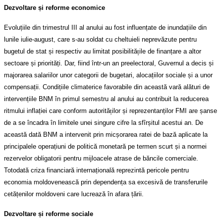
Dezvoltare și reforme economice
Evoluțiile din trimestrul III al anului au fost influențate de inundațiile din
lunile iulie-august, care s-au soldat cu cheltuieli neprevăzute pentru
bugetul de stat și respectiv au limitat posibilită
ț
ile de finanțare a altor
sectoare și priorități. Dar, fiind într-un an preelectoral, Guvernul a decis și
majorarea salariilor unor categorii de bugetari, alocațiilor sociale și a unor
compensații. Condițiile climaterice favorabile din această vară alături de
intervențiile BNM în primul semestru al anului au contribuit la reducerea
ritmului inflației care conform autorită
ț
ilor și reprezentanților FMI are șanse
de a se încadra în limitele unei singure cifre la sfîrșitul acestui an. De
această dată BNM a intervenit prin micșorarea ratei de bază aplicate la
principalele operațiuni de politică monetară pe termen scurt și a normei
rezervelor obligatorii pentru mijloacele atrase de băncile comerciale.
Totodată criza financiară internațională reprezintă pericole pentru
economia moldovenească prin dependența sa excesivă de transferurile
cetățenilor moldoveni care lucrează în afara țării.
Dezvoltare și reforme sociale