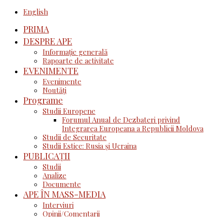
English
PRIMA
DESPRE APE
Informație generală
Rapoarte de activitate
EVENIMENTE
Evenimente
Noutăţi
Programe
Studii Europene
Forumul Anual de Dezbateri privind
Integrarea Europeana a Republicii Moldova
Studii de Securitate
Studii Estice: Rusia și Ucraina
PUBLICAȚII
Studii
Analize
Documente
APE ÎN MASS-MEDIA
Interviuri
Opinii/Comentarii