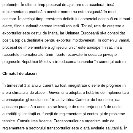
preferințe. În ultimul timp procesul de ajustare s-a accelerat, însă
implementarea practică a acestor norme nu este asigurată în mod
necesar. În același timp, creșterea deficitului comercial continuă cu ritmuri
alerte, fiind susținută cererea internă robustă. Totuși, rata de creștere a
exporturilor este destul de înaltă, iar Uniunea Europeană și-a consolidat
poziția top ca destinație pentru exporturi moldovenești. În domeniul vamal,
procesul de implementare a „ghișeului unic” este aproape finisat, însă
rapoartele internaționale rămîn foarte rezervate în ceea ce privește
progresele Republicii Moldova în reducerea barierelor în comerțul extern.
Climatul de afaceri
În trimestrul 3 al anului curent au fost înregistrate o serie de progrese în
sfera climatului de afaceri. Guvernul a adoptat o hotărîre de implementare
a principiului „ghișeului unic” în activitatea Camerei de Licențiere, dar
aplicarea practică a acestuia se lovește de rezistența opusă de unele
autorități și instituții cu funcții de reglementare și control și de probleme
tehnice. Constituirea Agenției Transporturilor ca organism unic de
reglementare a sectorului transporturilor este o altă evoluție salutabilă. În