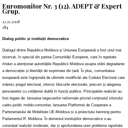
Euromonitor Nr. 3 (12). ADEPT & Expert
Grup.
12.11.2008
184
Dialog politic și instituții democratice
Dialogul dintre Republica Moldova și Uniunea Europeană a fost unul mai
rezervat, în special din partea Comunității Europene, care în repetate
rînduri a atenționat autoritățile Republicii Moldova asupra stării degradante
a democrației și libertății de exprimare din țară. În plus, comunitatea
europeană este îngrijorată de ultimele modificări ale Codului Electoral care
măresc pragul electoral, interzic blocurile electorale, precum și alegerea
persoanelor cu cetățenie dublă în funcții publice.
Principalele realizări au
fost legate de: lansarea negocierilor neformale privind conținutul viitorului
cadru juridic moldo-comunitar, lansarea Platformei de Cooperare a
Parteneriatului de Mobilitate UE-Moldova și a proiectului twinning pentru
Parlamentul R. Moldova. În domeniul instituțiilor democratice s-au
constatat realizări moderate, dar și aprofundarea unor probleme raportate