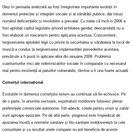
Deși în perioada analizată au fost înregistrate importante evoluții în
domeniul protecției și integrării sociale și al sănătății publice, dar totuși
numărul deficiențelor și involuțiilor a prevalat. Cu toate că încă in 2006 a
fost aprobat cadrul legislativ privind echitatea gender, deocamdată nu a
fost elaborat un mecanism pentru aplicarea acestuia. Concomitent,
tergiversarea aprobării legii cu privire la securitatea și sănătatea la locul de
muncă a condus la tergiversarea implementării prevederilor acesteia,
prevăzute a fi pusă în aplicare abia din ianuarie 2009. Problema
cuantumurilor mici ale indemnizațiilor sociale în comparație cu necesarul
real pentru existență al paturilor vulnerabile, rămîne a fi una foarte actuală.
Comerțul internațional
Evoluțiile în domeniul comerțului extern au continuat să fie echivoce. Pe
de o parte, în anumite sectoare, exportatorii moldoveni folosesc plenar
preferințele comerciale autonome. Într-adevăr, cotele pentru vinuri și zahăr
sunt aproape epuizate. Pe de altă parte, progresul este împiedicat de
ajustarea încetă a normelor sanitare și fito-sanitare moldovenești la cele
comunitare și ca rezultat unele companii nu pot beneficia de aceste