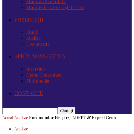
Studii de Securitate
Studii Estice: Rusia și Ucraina
PUBLICAȚII
Studii
Analize
Documente
APE ÎN MASS-MEDIA
Interviuri
Opinii/Comentarii
Multimedia
CONTACTE
Acasă
Analize
Euromonitor Nr. 3 (12). ADEPT & Expert Grup.
Analize