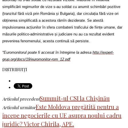
simplificării regimurilor de vize s-au soldat cu anumit schimbări pozitive
(tranzitul fără viză prin România și Bulgaria), dar circulația fără vize ori
obținerea simplificată a acestora rămîn deziderate. Se atestă
impulsionarea acțiunilor în sfera combaterii traficului de ființe umane, dar
măsurile politico-administrative și judiciare nu au ca rezultat evident
prevenirea fenomenului, acesta continuă să persiste.
*Euromonitorul poate fi accesat în întregime la adresa
http://expert-
grup.org/docs/19/euromonitor-rom_12.pdf
DISTRIBUIȚI
Summit-ul CSI la Chișinău
Articolul precedent
Este Moldova pregătită pentru a
Articolul următor
începe negocierile cu UE asupra noului cadru
juridic? Victor Chirila, APE.