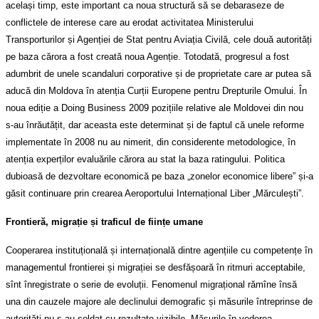
același timp, este important ca noua structură să se debaraseze de
conflictele de interese care au erodat activitatea Ministerului
Transporturilor și Agenției de Stat pentru Aviația Civilă, cele două autorități
pe baza cărora a fost creată noua Agenție. Totodată, progresul a fost
adumbrit de unele scandaluri corporative și de proprietate care ar putea să
aducă din Moldova în atenția Curții Europene pentru Drepturile Omului. În
noua ediție a Doing Business 2009 pozițiile relative ale Moldovei din nou
s-au înrăutățit, dar aceasta este determinat și de faptul că unele reforme
implementate în 2008 nu au nimerit, din considerente metodologice, în
atenția experților evaluările cărora au stat la baza ratingului. Politica
dubioasă de dezvoltare economică pe baza „zonelor economice libere” și-a
găsit continuare prin crearea Aeroportului Internațional Liber „Mărculești”.
Frontieră, migrație și traficul de ființe umane
Cooperarea instituțională și internațională dintre agențiile cu competențe în
managementul frontierei și migrației se desfășoară în ritmuri acceptabile,
sînt înregistrate o serie de evoluții. Fenomenul migrațional rămîne însă
una din cauzele majore ale declinului demografic și măsurile întreprinse de
autorități nu s-au soldat cu rezultate vizibile. Măsurile în vederea