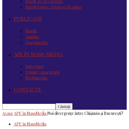
Studii de Securitate
Studii Estice: Rusia și Ucraina
PUBLICAȚII
Studii
Analize
Documente
APE ÎN MASS-MEDIA
Interviuri
Opinii/Comentarii
Multimedia
CONTACTE
Acasă
APE în MassMedia
Noi divergențe între Chișinău și București?
APE în MassMedia