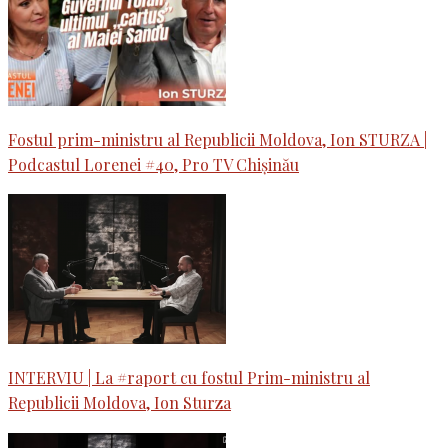
Fostul prim-ministru al Republicii Moldova, Ion STURZA |
Podcastul Lorenei #40, Pro TV Chișinău
INTERVIU | La #raport cu fostul Prim-ministru al
Republicii Moldova, Ion Sturza