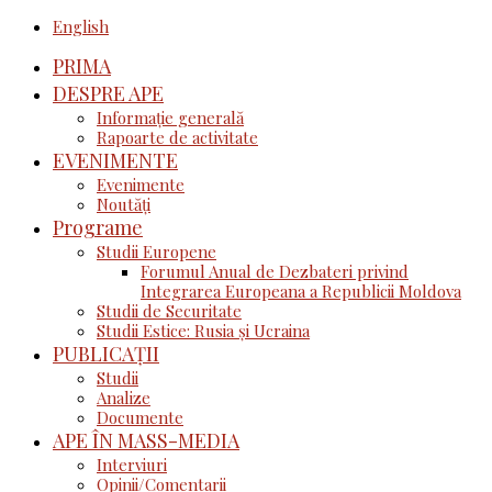
English
PRIMA
DESPRE APE
Informație generală
Rapoarte de activitate
EVENIMENTE
Evenimente
Noutăţi
Programe
Studii Europene
Forumul Anual de Dezbateri privind
Integrarea Europeana a Republicii Moldova
Studii de Securitate
Studii Estice: Rusia și Ucraina
PUBLICAȚII
Studii
Analize
Documente
APE ÎN MASS-MEDIA
Interviuri
Opinii/Comentarii