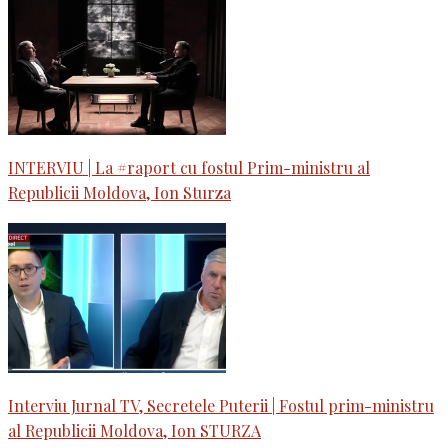
INTERVIU | La #raport cu fostul Prim-ministru al
Republicii Moldova, Ion Sturza
Interviu Jurnal TV, Secretele Puterii | Fostul prim-ministru
al Republicii Moldova, Ion STURZA