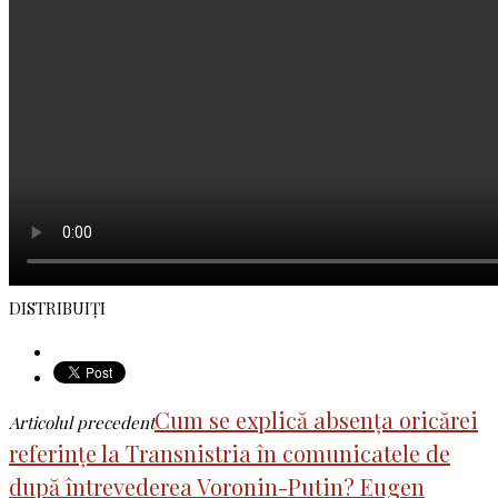
DISTRIBUIȚI
Cum se explică absența oricărei
Articolul precedent
referințe la Transnistria în comunicatele de
după întrevederea Voronin-Putin? Eugen