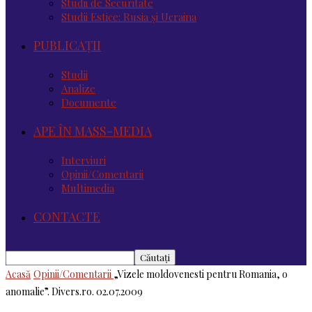
Studii de Securitate
Studii Estice: Rusia și Ucraina
PUBLICAȚII
Studii
Analize
Documente
APE ÎN MASS-MEDIA
Interviuri
Opinii/Comentarii
Multimedia
CONTACTE
Acasă
Opinii/Comentarii
„Vizele moldovenesti pentru Romania, o
anomalie”. Divers.ro. 02.07.2009