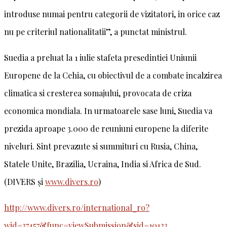
introduse numai pentru categorii de vizitatori, in orice caz
nu pe criteriul nationalitatii”, a punctat ministrul.
Suedia a preluat la 1 iulie stafeta presedintiei Uniunii
Europene de la Cehia, cu obiectivul de a combate incalzirea
climatica si cresterea somajului, provocata de criza
economica mondiala. In urmatoarele sase luni, Suedia va
prezida aproape 3.000 de reuniuni europene la diferite
niveluri. Sint prevazute si summituri cu Rusia, China,
Statele Unite, Brazilia, Ucraina, India si Africa de Sud.
(DIVERS și
www.divers.ro
)
http://www.divers.ro/international_ro?
wid=37457&func=viewSubmission&sid=10123