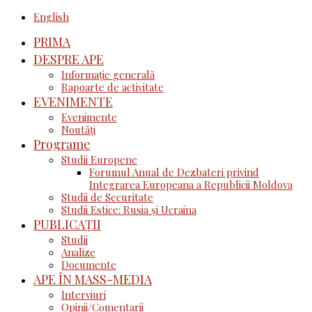
English
PRIMA
DESPRE APE
Informație generală
Rapoarte de activitate
EVENIMENTE
Evenimente
Noutăţi
Programe
Studii Europene
Forumul Anual de Dezbateri privind
Integrarea Europeana a Republicii Moldova
Studii de Securitate
Studii Estice: Rusia și Ucraina
PUBLICAȚII
Studii
Analize
Documente
APE ÎN MASS-MEDIA
Interviuri
Opinii/Comentarii