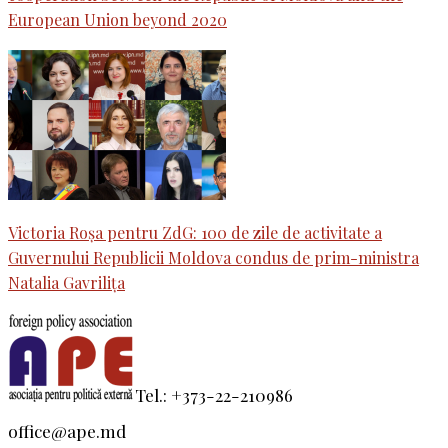
European Union beyond 2020
Victoria Roșa pentru ZdG: 100 de zile de activitate a
Guvernului Republicii Moldova condus de prim-ministra
Natalia Gavrilița
Tel.: +373-22-210986
office@ape.md