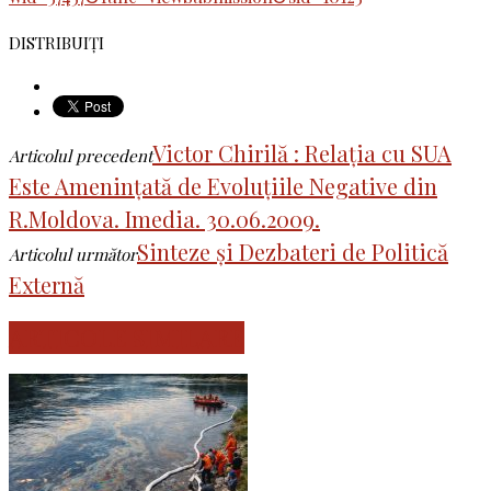
DISTRIBUIȚI
Victor Chirilă : Relația cu SUA
Articolul precedent
Este Amenințată de Evoluțiile Negative din
R.Moldova. Imedia. 30.06.2009.
Sinteze și Dezbateri de Politică
Articolul următor
Externă
ARTICOLE SIMILARE