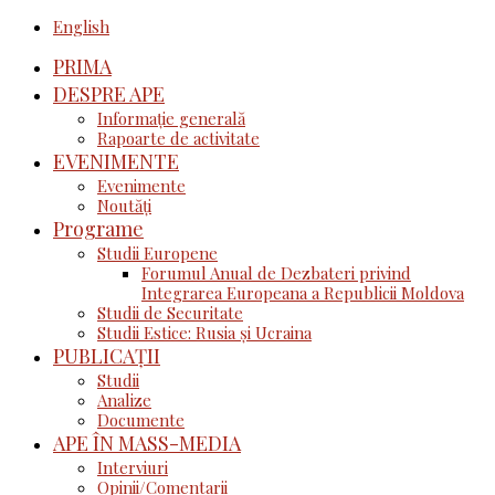
English
PRIMA
DESPRE APE
Informație generală
Rapoarte de activitate
EVENIMENTE
Evenimente
Noutăţi
Programe
Studii Europene
Forumul Anual de Dezbateri privind
Integrarea Europeana a Republicii Moldova
Studii de Securitate
Studii Estice: Rusia și Ucraina
PUBLICAȚII
Studii
Analize
Documente
APE ÎN MASS-MEDIA
Interviuri
Opinii/Comentarii