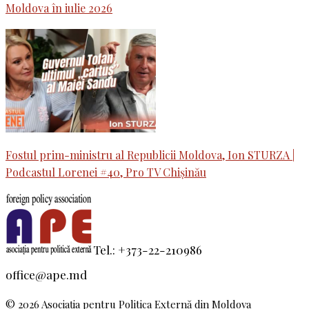
Moldova în iulie 2026
Fostul prim-ministru al Republicii Moldova, Ion STURZA |
Podcastul Lorenei #40, Pro TV Chișinău
Tel.: +373-22-210986
office@ape.md
© 2026 Asociaţia pentru Politica Externă din Moldova