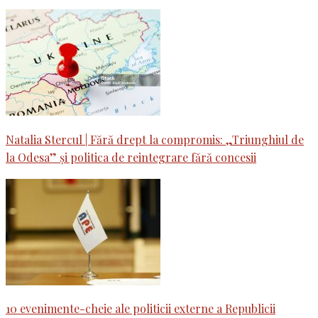
Natalia Stercul | Fără drept la compromis: „Triunghiul de
la Odesa” și politica de reintegrare fără concesii
10 evenimente-cheie ale politicii externe a Republicii