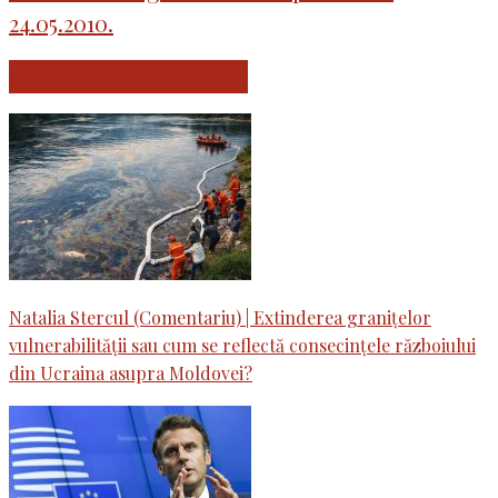
24.05.2010.
ARTICOLE SIMILARE
Natalia Stercul (Comentariu) | Extinderea granițelor
vulnerabilității sau cum se reflectă consecințele războiului
din Ucraina asupra Moldovei?