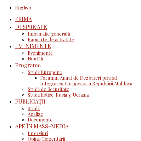
English
PRIMA
DESPRE APE
Informație generală
Rapoarte de activitate
EVENIMENTE
Evenimente
Noutăţi
Programe
Studii Europene
Forumul Anual de Dezbateri privind
Integrarea Europeana a Republicii Moldova
Studii de Securitate
Studii Estice: Rusia și Ucraina
PUBLICAȚII
Studii
Analize
Documente
APE ÎN MASS-MEDIA
Interviuri
Opinii/Comentarii