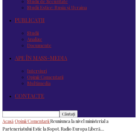
Studii de Securitate
Studii Estice: Rusia și Ucraina
PUBLICAȚII
Studii
Analize
Documente
APE ÎN MASS-MEDIA
Interviuri
Opinii/Comentarii
Multimedia
CONTACTE
Acasă
Opinii/Comentarii
Reuniunea la nivel ministerial a
Parteneriatului Estic la Sopot. Radio Europa Liberă....