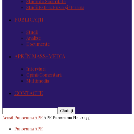
Studii de Securitate
Studii Estice: Rusia și Ucraina
PUBLICAȚII
Studii
Analize
Documente
APE ÎN MASS-MEDIA
Interviuri
Opinii/Comentarii
Multimedia
CONTACTE
Acasă
Panorama APE
APE Panorama Nr. 21 (77)
Panorama APE