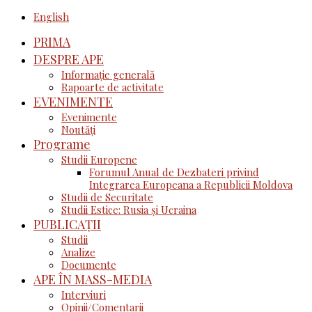
English
PRIMA
DESPRE APE
Informație generală
Rapoarte de activitate
EVENIMENTE
Evenimente
Noutăţi
Programe
Studii Europene
Forumul Anual de Dezbateri privind
Integrarea Europeana a Republicii Moldova
Studii de Securitate
Studii Estice: Rusia și Ucraina
PUBLICAȚII
Studii
Analize
Documente
APE ÎN MASS-MEDIA
Interviuri
Opinii/Comentarii