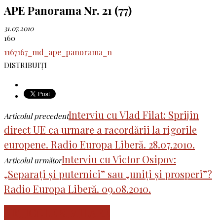
APE Panorama Nr. 21 (77)
31.07.2010
160
1167167_md_ape_panorama_n
DISTRIBUIȚI
Interviu cu Vlad Filat: Sprijin
Articolul precedent
direct UE ca urmare a racordării la rigorile
europene. Radio Europa Liberă. 28.07.2010.
Interviu cu Victor Osipov:
Articolul următor
„Separați și puternici” sau „uniți și prosperi”?
Radio Europa Liberă. 09.08.2010.
ARTICOLE SIMILARE