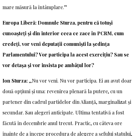
mare măsură la întâmplare.”
Europa Liberă: Domnule Sturza, pentru că totuși
cunoașteți și din interior ceea ce zace în PCRM, cum
credeți, vor veni deputații comuniști la ședința
Parlamentului? Vor participa la acest exercițiu? Sau se
vor detașa și vor insista pe ambâțul lor?
Ion Sturza:
„Nu vor veni. Nu vor participa. Ei au avut doar
două opțiuni și una: revenirea plenară la putere, cu un
partener din cadrul partidelor din Alianță, marginalizat și
secundar. Sau alegeri anticipate. Ultima tentativă a fost
făcută în decembrie anul trecut. Practic, cu câteva ore
înainte de a începe procedura de alegere a șefului statului,