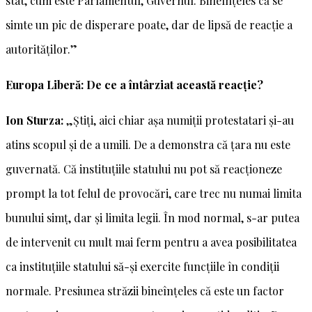
stat, cum este Parlamentul, Guvernul. Bineînțeles că se
simte un pic de disperare poate, dar de lipsă de reacție a
autorităților.”
Europa Liberă: De ce a întârziat această reacție?
Ion Sturza:
„Știți, aici chiar așa numiții protestatari și-au
atins scopul și de a umili. De a demonstra că țara nu este
guvernată. Că instituțiile statului nu pot să reacționeze
prompt la tot felul de provocări, care trec nu numai limita
bunului simț, dar și limita legii. În mod normal, s-ar putea
de intervenit cu mult mai ferm pentru a avea posibilitatea
ca instituțiile statului să-și exercite funcțiile în condiții
normale. Presiunea străzii bineînțeles că este un factor