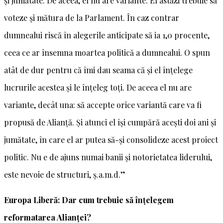
și jumătate. De aceea, el nu are variante. El astăzi trebuie să
voteze și mătura de la Parlament. În caz contrar
dumnealui riscă în alegerile anticipate să ia 1,0 procente,
ceea ce ar însemna moartea politică a dumnealui. O spun
atât de dur pentru că îmi dau seama că și el înțelege
lucrurile acestea și le înțeleg toți. De aceea el nu are
variante, decât una: să accepte orice variantă care va fi
propusă de Alianță. Și atunci el își cumpără acești doi ani și
jumătate, în care el ar putea să-și consolideze acest proiect
politic. Nu e de ajuns numai banii și notorietatea liderului,
este nevoie de structuri, ș.a.m.d.”
Europa Liberă: Dar cum trebuie să înțelegem
reformatarea Alianței?