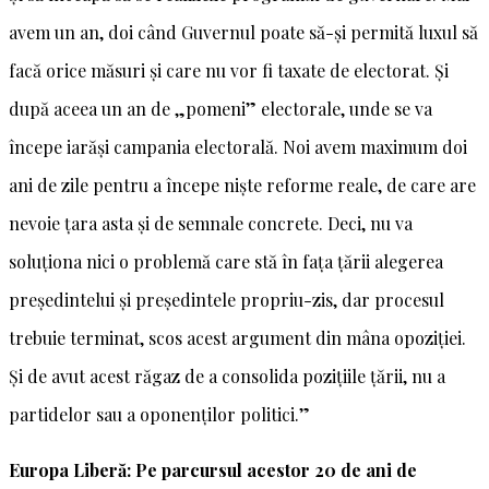
avem un an, doi când Guvernul poate să-și permită luxul să
facă orice măsuri și care nu vor fi taxate de electorat. Și
după aceea un an de „pomeni” electorale, unde se va
începe iarăși campania electorală. Noi avem maximum doi
ani de zile pentru a începe niște reforme reale, de care are
nevoie țara asta și de semnale concrete. Deci, nu va
soluționa nici o problemă care stă în fața țării alegerea
președintelui și președintele propriu-zis, dar procesul
trebuie terminat, scos acest argument din mâna opoziției.
Și de avut acest răgaz de a consolida pozițiile țării, nu a
partidelor sau a oponenților politici.”
Europa Liberă: Pe parcursul acestor 20 de ani de