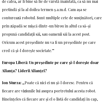
de cafea, ar fi bine să fie de vârstă înaintată, ca să nu mai
pretindă și la al doilea termen ș.a.m.d. Cam așa se
conturează robotul. Sunt multiple cete de susținători, care
prin zăpadă se mișcă dintr-un birou în altul ca să-și
propună candidații săi, sau oamenii săi la acest post.
Oricum acest președinte nu va fi un președinte pe care
cred că și-l dorește societate.”
Europa Liberă: Un președinte pe care și-l dorește doar
Alianța? Liderii Alianței?
Ion Sturza:
„Poate că nici ei nu și-l doresc. Pentru că
fiecare are viziunile lui asupra portretului acesta robot.
Bineînțeles că fiecare are și el o listă de candidați în cap,