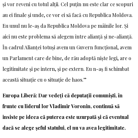
și vor reveni cu totul alții. Cel puțin nu este clar ce scopuri
au ei finale și unde, ce vor ei să facă cu Republica Moldova.
Eu unul nu le-aș da Republica Moldova pe mâinile lor. Și
aici nu este problema să alegem între alianță și ne-alianță.
În cadrul Alianței totuși avem un Guvern funcțional, avem
un Parlament care de bine, de rău adoptă niște legi, are o
legitimitate și pe intern, și pe extern. Eu n-aș fi schimbat
această situație cu o situație de haos.”
Europa Liberă: Dar vedeți că deputații comuniști, în
frunte cu liderul lor Vladimir Voronin, continuă să
insiste pe ideea că puterea este uzurpată și că eventual
dacă se alege șeful statului, el nu va avea legitimitate.