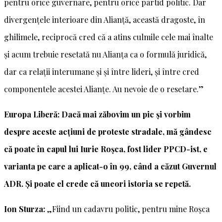
pentru orice guvernare, pentru orice partid politic. Dar
divergențele interioare din Alianță, această dragoste, în
ghilimele, reciprocă cred că a atins culmile cele mai înalte
și acum trebuie resetată nu Alianța ca o formulă juridică,
dar ca relații interumane și și între lideri, și între cred
componentele acestei Alianțe. Au nevoie de o resetare.”
Europa Liberă: Dacă mai zăbovim un pic și vorbim
despre aceste acțiuni de proteste stradale, mă gândesc
că poate în capul lui Iurie Roșca, fost lider PPCD-ist, e
varianta pe care a aplicat-o în 99, când a căzut Guvernul
ADR. Și poate el crede că uneori istoria se repetă.
Ion Sturza:
„Fiind un cadavru politic, pentru mine Roșca