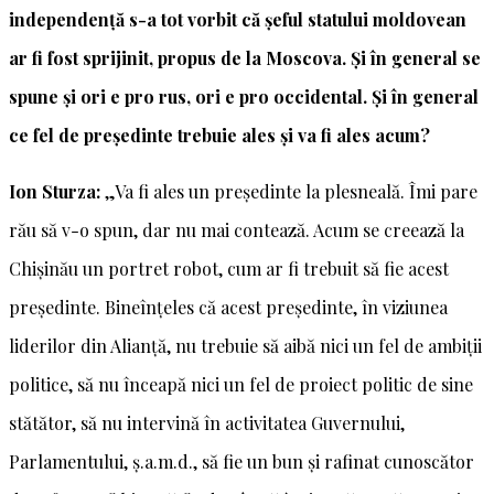
independență s-a tot vorbit că șeful statului moldovean
ar fi fost sprijinit, propus de la Moscova. Și în general se
spune și ori e pro rus, ori e pro occidental. Și în general
ce fel de președinte trebuie ales și va fi ales acum?
Ion Sturza:
„Va fi ales un președinte la plesneală. Îmi pare
rău să v-o spun, dar nu mai contează. Acum se creează la
Chișinău un portret robot, cum ar fi trebuit să fie acest
președinte. Bineînțeles că acest președinte, în viziunea
liderilor din Alianță, nu trebuie să aibă nici un fel de ambiții
politice, să nu înceapă nici un fel de proiect politic de sine
stătător, să nu intervină în activitatea Guvernului,
Parlamentului, ș.a.m.d., să fie un bun și rafinat cunoscător