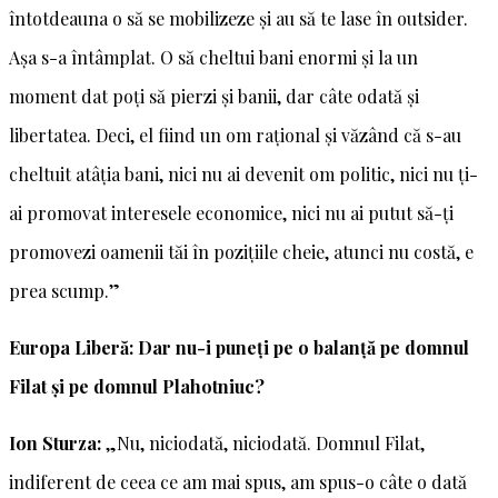
întotdeauna o să se mobilizeze și au să te lase în outsider.
Așa s-a întâmplat. O să cheltui bani enormi și la un
moment dat poți să pierzi și banii, dar câte odată și
libertatea. Deci, el fiind un om rațional și văzând că s-au
cheltuit atâția bani, nici nu ai devenit om politic, nici nu ți-
ai promovat interesele economice, nici nu ai putut să-ți
promovezi oamenii tăi în pozițiile cheie, atunci nu costă, e
prea scump.”
Europa Liberă: Dar nu-i puneți pe o balanță pe domnul
Filat și pe domnul Plahotniuc?
Ion Sturza:
„Nu, niciodată, niciodată. Domnul Filat,
indiferent de ceea ce am mai spus, am spus-o câte o dată