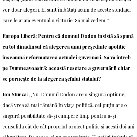
vor doar alegeri. Ei sunt îmbătați acum de aceste sondaje,
care le arată eventual o victorie. Să mai vedem.”
Europa Liberă: Pentru că domnul Dodon insistă să spună
cu tot dinadinsul că alegerea unui președinte apolitic
înseamnă reformatarea actualei guvernări. Să vă întreb
pe Dumneavoastră: această resetare a guvernării chiar
se pornește de la alegerea șefului statului?
Ion Sturza:
„Nu. Domnul Dodon are o singură opțiune,
dacă vrea să mai rămână în viața politică, cel puțin are o
singură posibilitate să-și cumpere timp pentru a-și
consolida cât de cât propriul proiect politic și acești doi ani