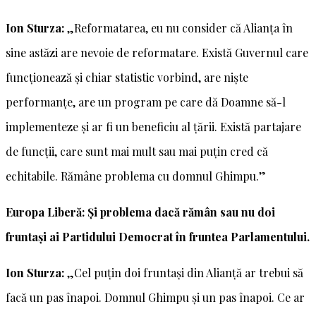
Ion Sturza:
„Reformatarea, eu nu consider că Alianța în
sine astăzi are nevoie de reformatare. Există Guvernul care
funcționează și chiar statistic vorbind, are niște
performanțe, are un program pe care dă Doamne să-l
implementeze și ar fi un beneficiu al țării. Există partajare
de funcții, care sunt mai mult sau mai puțin cred că
echitabile. Rămâne problema cu domnul Ghimpu.”
Europa Liberă: Și problema dacă rămân sau nu doi
fruntași ai Partidului Democrat în fruntea Parlamentului.
Ion Sturza:
„Cel puțin doi fruntași din Alianță ar trebui să
facă un pas înapoi. Domnul Ghimpu și un pas înapoi. Ce ar