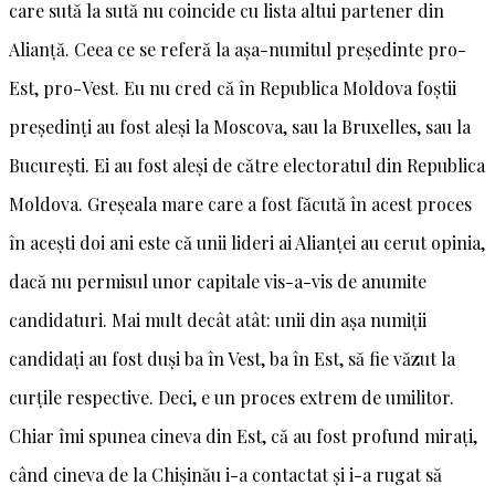
care sută la sută nu coincide cu lista altui partener din
Alianță. Ceea ce se referă la așa-numitul președinte pro-
Est, pro-Vest. Eu nu cred că în Republica Moldova foștii
președinți au fost aleși la Moscova, sau la Bruxelles, sau la
București. Ei au fost aleși de către electoratul din Republica
Moldova. Greșeala mare care a fost făcută în acest proces
în acești doi ani este că unii lideri ai Alianței au cerut opinia,
dacă nu permisul unor capitale vis-a-vis de anumite
candidaturi. Mai mult decât atât: unii din așa numiții
candidați au fost duși ba în Vest, ba în Est, să fie văzut la
curțile respective. Deci, e un proces extrem de umilitor.
Chiar îmi spunea cineva din Est, că au fost profund mirați,
când cineva de la Chișinău i-a contactat și i-a rugat să