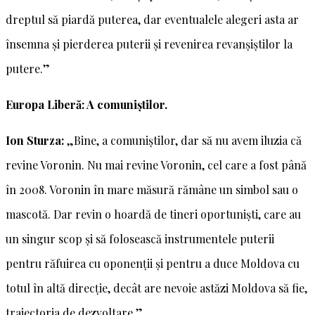
dreptul să piardă puterea, dar eventualele alegeri asta ar
însemna și pierderea puterii și revenirea revanșiștilor la
putere.”
Europa Liberă: A comuniștilor.
Ion Sturza:
„Bine, a comuniștilor, dar să nu avem iluzia că
revine Voronin. Nu mai revine Voronin, cel care a fost până
în 2008. Voronin în mare măsură rămâne un simbol sau o
mascotă. Dar revin o hoardă de tineri oportuniști, care au
un singur scop și să folosească instrumentele puterii
pentru răfuirea cu oponenții și pentru a duce Moldova cu
totul în altă direcție, decât are nevoie astăzi Moldova să fie,
traiectoria de dezvoltare.”