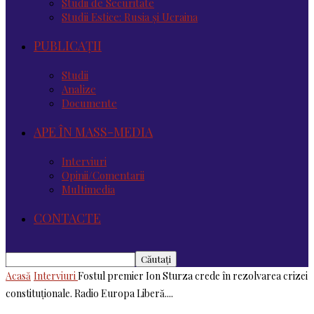
Studii de Securitate
Studii Estice: Rusia și Ucraina
PUBLICAȚII
Studii
Analize
Documente
APE ÎN MASS-MEDIA
Interviuri
Opinii/Comentarii
Multimedia
CONTACTE
Acasă
Interviuri
Fostul premier Ion Sturza crede în rezolvarea crizei
constituționale. Radio Europa Liberă....