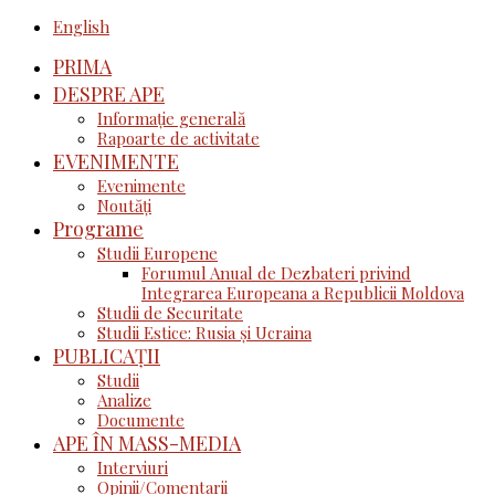
English
PRIMA
DESPRE APE
Informație generală
Rapoarte de activitate
EVENIMENTE
Evenimente
Noutăţi
Programe
Studii Europene
Forumul Anual de Dezbateri privind
Integrarea Europeana a Republicii Moldova
Studii de Securitate
Studii Estice: Rusia și Ucraina
PUBLICAȚII
Studii
Analize
Documente
APE ÎN MASS-MEDIA
Interviuri
Opinii/Comentarii