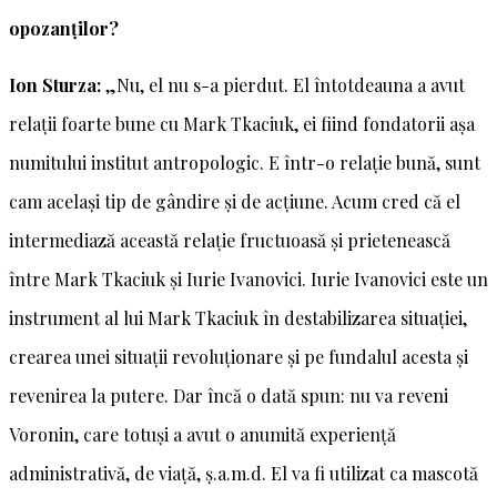
opozanților?
Ion Sturza:
„Nu, el nu s-a pierdut. El întotdeauna a avut
relații foarte bune cu Mark Tkaciuk, ei fiind fondatorii așa
numitului institut antropologic. E într-o relație bună, sunt
cam același tip de gândire și de acțiune. Acum cred că el
intermediază această relație fructuoasă și prietenească
între Mark Tkaciuk și Iurie Ivanovici. Iurie Ivanovici este un
instrument al lui Mark Tkaciuk în destabilizarea situației,
crearea unei situații revoluționare și pe fundalul acesta și
revenirea la putere. Dar încă o dată spun: nu va reveni
Voronin, care totuși a avut o anumită experiență
administrativă, de viață, ș.a.m.d. El va fi utilizat ca mascotă