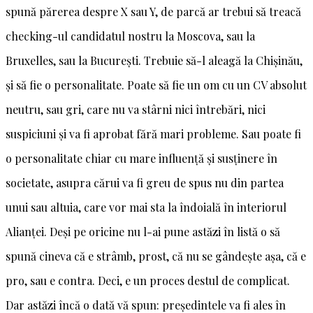
spună părerea despre X sau Y, de parcă ar trebui să treacă
checking-ul candidatul nostru la Moscova, sau la
Bruxelles, sau la București. Trebuie să-l aleagă la Chișinău,
și să fie o personalitate. Poate să fie un om cu un CV absolut
neutru, sau gri, care nu va stârni nici întrebări, nici
suspiciuni și va fi aprobat fără mari probleme. Sau poate fi
o personalitate chiar cu mare influență și susținere în
societate, asupra cărui va fi greu de spus nu din partea
unui sau altuia, care vor mai sta la îndoială în interiorul
Alianței. Deși pe oricine nu l-ai pune astăzi în listă o să
spună cineva că e strâmb, prost, că nu se gândește așa, că e
pro, sau e contra. Deci, e un proces destul de complicat.
Dar astăzi încă o dată vă spun: președintele va fi ales în