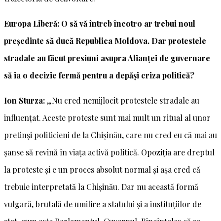
Europa Liberă: O să vă întreb încotro ar trebui noul
președinte să ducă Republica Moldova. Dar protestele
stradale au făcut presiuni asupra Alianței de guvernare
să ia o decizie fermă pentru a depăși criza politică?
Ion Sturza:
„Nu cred nemijlocit protestele stradale au
influențat. Aceste proteste sunt mai mult un ritual al unor
pretinși politicieni de la Chișinău, care nu cred eu că mai au
șanse să revină în viața activă politică. Opoziția are dreptul
la proteste și e un proces absolut normal și așa cred că
trebuie interpretată la Chișinău. Dar nu această formă
vulgară, brutală de umilire a statului și a instituțiilor de