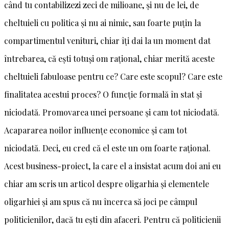
când tu contabilizezi zeci de milioane, și nu de lei, de
cheltuieli cu politica și nu ai nimic, sau foarte puțin la
compartimentul venituri, chiar îți dai la un moment dat
întrebarea, că ești totuși om rațional, chiar merită aceste
cheltuieli fabuloase pentru ce? Care este scopul? Care este
finalitatea acestui proces? O funcție formală în stat și
niciodată. Promovarea unei persoane și cam tot niciodată.
Acapararea noilor influențe economice și cam tot
niciodată. Deci, eu cred că el este un om foarte rațional.
Acest business-proiect, la care el a insistat acum doi ani eu
chiar am scris un articol despre oligarhia și elementele
oligarhiei și am spus că nu încerca să joci pe câmpul
politicienilor, dacă tu ești din afaceri. Pentru că politicienii