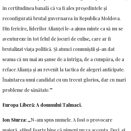
în certitudinea banală că va fi ales președintele și
reconfigurată brutal guvernarea în Republica Moldova.
Din fericire, liderilor Alianței le-a ajuns minte ca să nu se
aventureze în tot felul de jocuri de culise, care ar fi
brutalizat viața politică. Și atunci comuniștii și-au dat
seama că nu mai au șanse de a intriga, de a cumpăra, de a
reface Alianța și au revenit la tactica de alegeri anticipate.
Înaintarea unui candidat cu un trecut glorios, dar cu mari
probleme de sănătate.”
Europa Liberă: A domnului Talmaci.
Ion Sturza:
„N-am spus numele. A fost o provocare
majoră, știind foarte bine că nimeni nu va accepta. Deci, ei