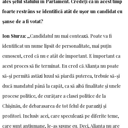
ales șeful statului în Parlament. Credeți că în acest timp
foarte restrâns se identifică atât de ușor un candidat cu
șanse de a fi votat?
Ion Sturza:
„Candidatul nu mai contează. Poate va fi
identificat un nume lipsit de personalitate, mai puțin
cunoscut, cred că nu e atât de important. E important ca
acest proces să fie terminat. Eu cred că Alianța nu poate
să-și permită astăzi luxul să piardă puterea, trebuie să-și
ducă mandatul până la capăt, ca să aibă finalitate și unele
procese politice, de curățare a clasei politice de la
Chișinău, de debarasarea de tot felul de paraziți și
profitori. Inclusiv acei, care speculează pe diferite teme,
care sunt antiumane, le-aș spune eu. Deci, Alianța nu are