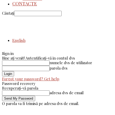
CONTACTE
Căutați
English
Sign in
Bine ați venit! Autentificați-vă in contul dvs
numele dvs de utilizator
parola dvs
Forgot your password? Get help
Password recovery
Recuperați-vă parola
adresa dvs de email
O parola va fi trimisă pe adresa dvs de email.