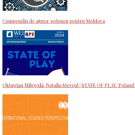
Compendiu de ajutor polonez pentru Moldova
Oktawian Milewski, Natalia Stercul | STATE OF PLAY: Poland