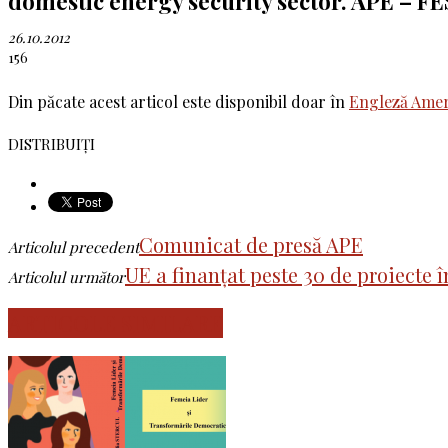
domestic energy security sector. APE – FES
26.10.2012
156
Din păcate acest articol este disponibil doar în
Engleză Amer
DISTRIBUIȚI
Comunicat de presă APE
Articolul precedent
UE a finanțat peste 30 de proiecte î
Articolul următor
ARTICOLE SIMILARE