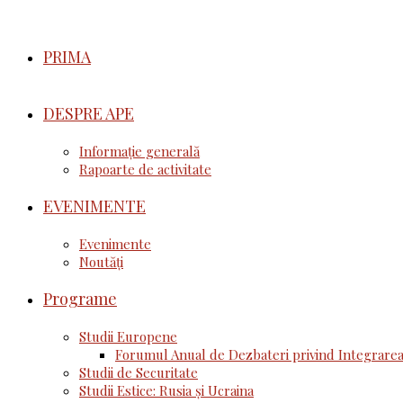
PRIMA
DESPRE APE
Informație generală
Rapoarte de activitate
EVENIMENTE
Evenimente
Noutăţi
Programe
Studii Europene
Forumul Anual de Dezbateri privind Integrarea
Studii de Securitate
Studii Estice: Rusia și Ucraina