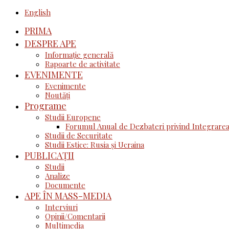
English
PRIMA
DESPRE APE
Informație generală
Rapoarte de activitate
EVENIMENTE
Evenimente
Noutăţi
Programe
Studii Europene
Forumul Anual de Dezbateri privind Integrarea
Studii de Securitate
Studii Estice: Rusia și Ucraina
PUBLICAȚII
Studii
Analize
Documente
APE ÎN MASS-MEDIA
Interviuri
Opinii/Comentarii
Multimedia