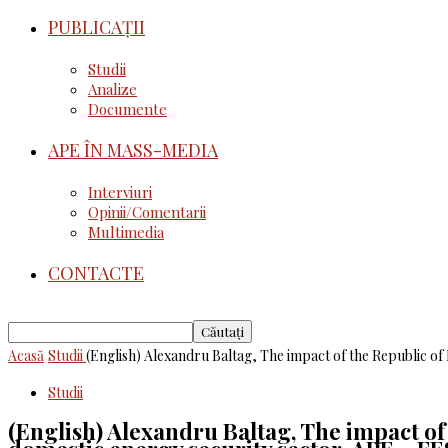
PUBLICAȚII
Studii
Analize
Documente
APE ÎN MASS-MEDIA
Interviuri
Opinii/Comentarii
Multimedia
CONTACTE
Acasă
Studii
(English) Alexandru Baltag, The impact of the Republic of 
Studii
(English) Alexandru Baltag, The impact o