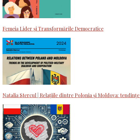
Femeia Lider și Transformările Democratice
Natalia Stercul | Relațiile dintre Polonia și Moldova: tendințe