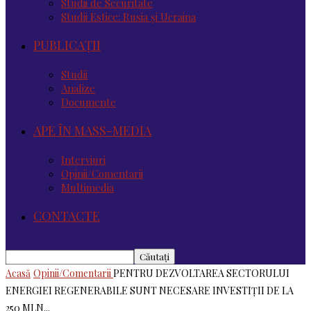
Studii de Securitate
Studii Estice: Rusia și Ucraina
PUBLICAȚII
Studii
Analize
Documente
APE ÎN MASS-MEDIA
Interviuri
Opinii/Comentarii
Multimedia
CONTACTE
Acasă
Opinii/Comentarii
PENTRU DEZVOLTAREA SECTORULUI
ENERGIEI REGENERABILE SUNT NECESARE INVESTIȚII DE LA
250 MLN...