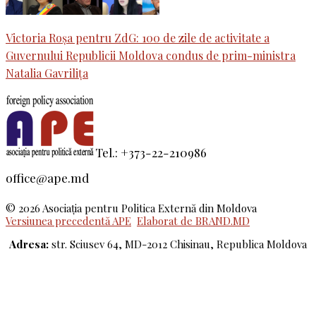
Victoria Roșa pentru ZdG: 100 de zile de activitate a
Guvernului Republicii Moldova condus de prim-ministra
Natalia Gavrilița
Tel.: +373-22-210986
office@ape.md
© 2026 Asociaţia pentru Politica Externă din Moldova
Versiunea precedentă APE
Elaborat de BRAND.MD
Adresa:
str. Sciusev 64, MD-2012 Chisinau, Republica Moldova