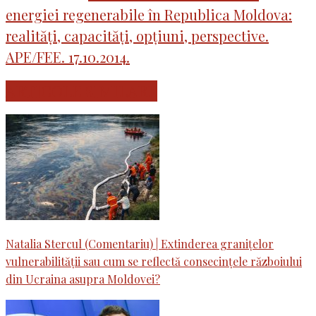
energiei regenerabile în Republica Moldova:
realități, capacități, opțiuni, perspective.
APE/FEE. 17.10.2014.
ARTICOLE SIMILARE
Natalia Stercul (Comentariu) | Extinderea granițelor
vulnerabilității sau cum se reflectă consecințele războiului
din Ucraina asupra Moldovei?