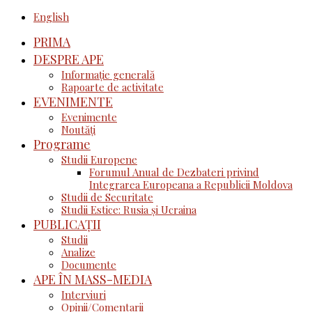
English
PRIMA
DESPRE APE
Informație generală
Rapoarte de activitate
EVENIMENTE
Evenimente
Noutăţi
Programe
Studii Europene
Forumul Anual de Dezbateri privind
Integrarea Europeana a Republicii Moldova
Studii de Securitate
Studii Estice: Rusia și Ucraina
PUBLICAȚII
Studii
Analize
Documente
APE ÎN MASS-MEDIA
Interviuri
Opinii/Comentarii