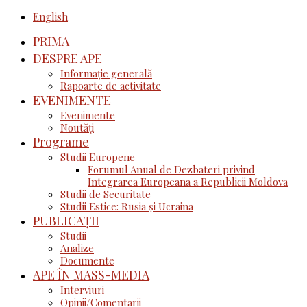
English
PRIMA
DESPRE APE
Informație generală
Rapoarte de activitate
EVENIMENTE
Evenimente
Noutăţi
Programe
Studii Europene
Forumul Anual de Dezbateri privind
Integrarea Europeana a Republicii Moldova
Studii de Securitate
Studii Estice: Rusia și Ucraina
PUBLICAȚII
Studii
Analize
Documente
APE ÎN MASS-MEDIA
Interviuri
Opinii/Comentarii