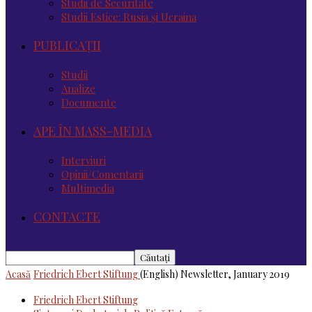
Studii de Securitate
Studii Estice: Rusia și Ucraina
PUBLICAȚII
Studii
Analize
Documente
APE ÎN MASS-MEDIA
Interviuri
Opinii/Comentarii
Multimedia
CONTACTE
Acasă
Friedrich Ebert Stiftung
(English) Newsletter, January 2019
Friedrich Ebert Stiftung