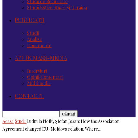
Studii de Securitate
Studii Estice: Rusia și Ucraina
PUBLICAȚII
Studii
Analize
Documente
APE ÎN MASS-MEDIA
Interviuri
Opinii/Comentarii
Multimedia
CONTACTE
Acasă
Studii
Ludmila Nofit, Ștefan Josan: How the Association
Agreement changed EU-Moldova relation. Where...