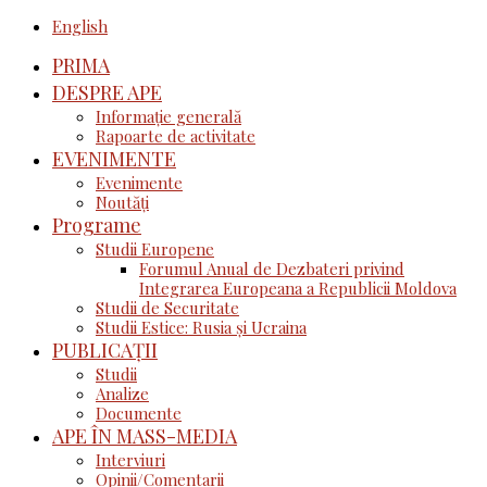
English
PRIMA
DESPRE APE
Informație generală
Rapoarte de activitate
EVENIMENTE
Evenimente
Noutăţi
Programe
Studii Europene
Forumul Anual de Dezbateri privind
Integrarea Europeana a Republicii Moldova
Studii de Securitate
Studii Estice: Rusia și Ucraina
PUBLICAȚII
Studii
Analize
Documente
APE ÎN MASS-MEDIA
Interviuri
Opinii/Comentarii