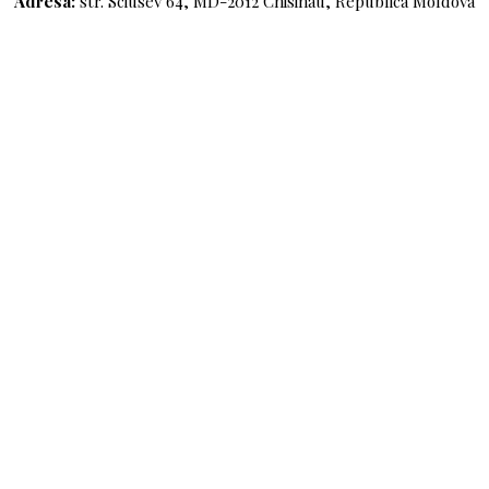
Adresa:
str. Sciusev 64, MD-2012 Chisinau, Republica Moldova