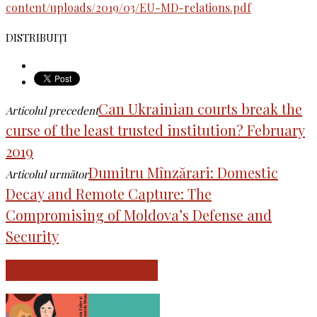
content/uploads/2019/03/EU-MD-relations.pdf
DISTRIBUIȚI
Can Ukrainian courts break the
Articolul precedent
curse of the least trusted institution? February
2019
Dumitru Mînzărari: Domestic
Articolul următor
Decay and Remote Capture: The
Compromising of Moldova’s Defense and
Security
ARTICOLE SIMILARE