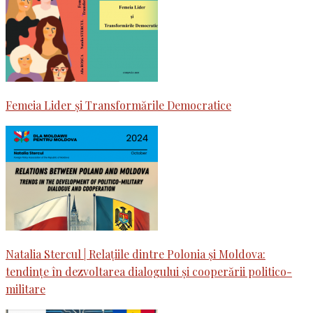
Femeia Lider și Transformările Democratice
Natalia Stercul | Relațiile dintre Polonia și Moldova:
tendințe în dezvoltarea dialogului și cooperării politico-
militare