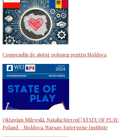
Compendiu de ajutor polonez pentru Moldova
Oktawian Milewski, Natalia Stercul | STATE OF PLAY:
Poland – Moldova, Warsaw Enterprise Institute