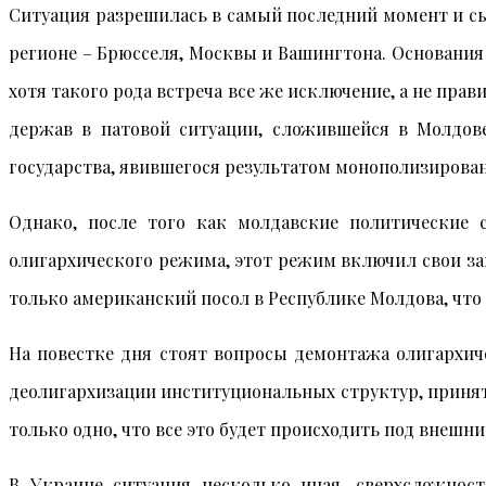
Ситуация разрешилась в самый последний момент и сы
регионе – Брюсселя, Москвы и Вашингтона. Основания
хотя такого рода встреча все же исключение, а не пр
держав в патовой ситуации, сложившейся в Молдове,
государства, явившегося результатом монополизирова
Однако, после того как молдавские политические
олигархического режима, этот режим включил свои за
только американский посол в Республике Молдова, что
На повестке дня стоят вопросы демонтажа олигархич
деолигархизации институциональных структур, принять
только одно, что все это будет происходить под внешн
В Украине ситуация несколько иная, сверхсложнос