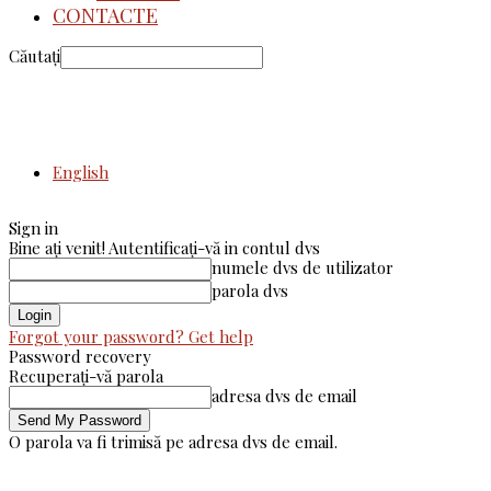
CONTACTE
Căutați
English
Sign in
Bine ați venit! Autentificați-vă in contul dvs
numele dvs de utilizator
parola dvs
Forgot your password? Get help
Password recovery
Recuperați-vă parola
adresa dvs de email
O parola va fi trimisă pe adresa dvs de email.