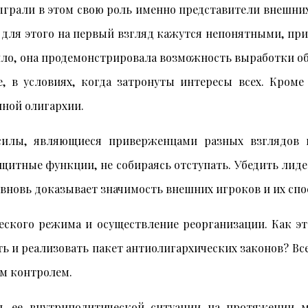
грали в этом свою роль именно представители внешних
 для этого на первый взгляд кажутся непонятными, при
авило, она продемонстрировала возможность выработки
 в условиях, когда затронуты интересы всех. Кроме 
нной олигархии.
 силы, являющиеся приверженцами разных взглядов
щитные функции, не собираясь отступать. Убедить лиде
 вновь доказывает значимость внешних игроков и их спо
еского режима и осуществление реорганизации. Как эт
 и реализовать пакет антиолигархических законов? Все
им контролем.
ть ее внутриполитической ситуации на протяжении 