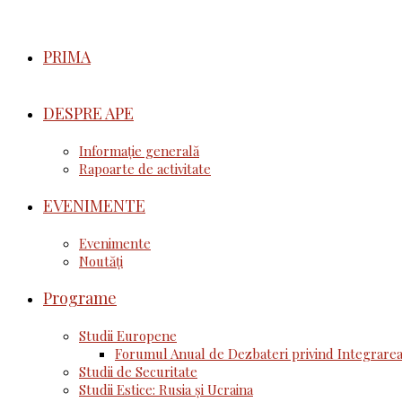
PRIMA
DESPRE APE
Informație generală
Rapoarte de activitate
EVENIMENTE
Evenimente
Noutăţi
Programe
Studii Europene
Forumul Anual de Dezbateri privind Integrarea
Studii de Securitate
Studii Estice: Rusia și Ucraina