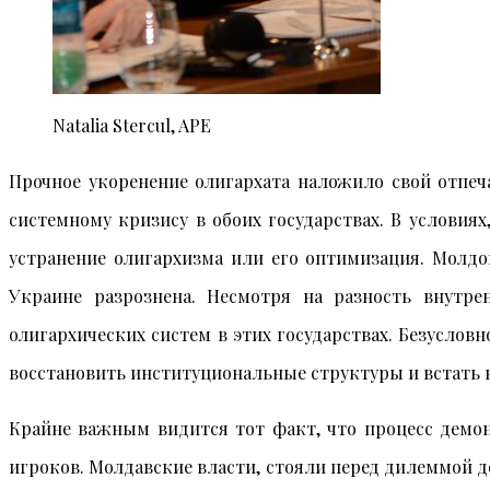
Natalia Stercul, APE
Прочное укоренение олигархата наложило свой отпеч
системному кризису в обоих государствах. В условия
устранение олигархизма или его оптимизация. Молдо
Украине разрознена. Несмотря на разность внутре
олигархических систем в этих государствах. Безуслов
восстановить институциональные структуры и встать 
Крайне важным видится тот факт, что процесс демон
игроков. Молдавские власти, стояли перед дилеммой д