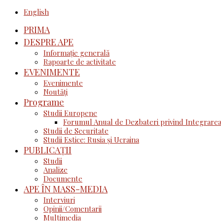
English
PRIMA
DESPRE APE
Informație generală
Rapoarte de activitate
EVENIMENTE
Evenimente
Noutăţi
Programe
Studii Europene
Forumul Anual de Dezbateri privind Integrarea
Studii de Securitate
Studii Estice: Rusia și Ucraina
PUBLICAȚII
Studii
Analize
Documente
APE ÎN MASS-MEDIA
Interviuri
Opinii/Comentarii
Multimedia