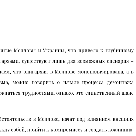
звитие Молдовы и Украины, что привело к глубинному
лигархами, существуют лишь два возможных сценария –
аем, что олигархия в Молдове монополизирована, а в
изма, можно говорить о начале процесса демонтажа
вождаться трудностями, однако, это единственный шанс
бстоятельств в Молдове, начат под влиянием внешних
ежду собой, прийти к компромиссу и создать коалицию.