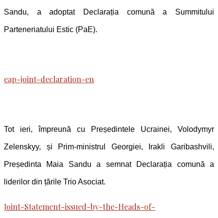
Sandu, a adoptat Declarația comună a Summitului
Parteneriatului Estic (PaE).
eap-joint-declaration-en
Tot ieri, împreună cu Președintele Ucrainei, Volodymyr
Zelenskyy, și Prim-ministrul Georgiei, Irakli Garibashvili,
Președinta Maia Sandu a semnat Declarația comună a
liderilor din țările Trio Asociat.
Joint-Statement-issued-by-the-Heads-of-