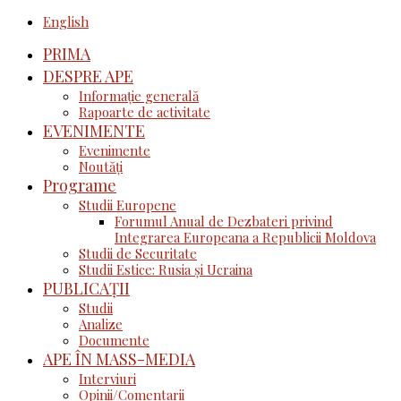
English
PRIMA
DESPRE APE
Informație generală
Rapoarte de activitate
EVENIMENTE
Evenimente
Noutăţi
Programe
Studii Europene
Forumul Anual de Dezbateri privind
Integrarea Europeana a Republicii Moldova
Studii de Securitate
Studii Estice: Rusia și Ucraina
PUBLICAȚII
Studii
Analize
Documente
APE ÎN MASS-MEDIA
Interviuri
Opinii/Comentarii