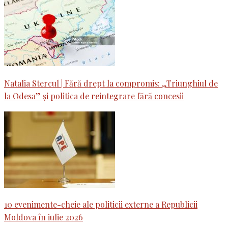
Natalia Stercul | Fără drept la compromis: „Triunghiul de
la Odesa” și politica de reintegrare fără concesii
10 evenimente-cheie ale politicii externe a Republicii
Moldova în iulie 2026