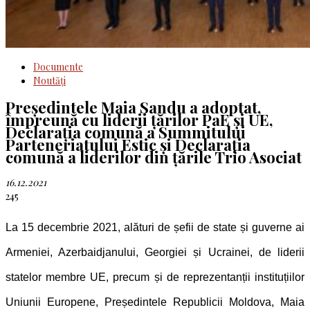
Documente
Noutăţi
Președintele Maia Sandu a adoptat,
împreună cu liderii țărilor PaE și UE,
Declarația comună a Summitului
Parteneriatului Estic și Declarația
comună a liderilor din țările Trio Asociat
16.12.2021
245
La 15 decembrie 2021, alături de șefii de state și guverne ai
Armeniei, Azerbaidjanului, Georgiei și Ucrainei, de liderii
statelor membre UE, precum și de reprezentanții instituțiilor
Uniunii Europene, Președintele Republicii Moldova, Maia