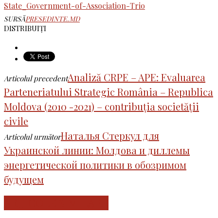
State_Government-of-Association-Trio
SURSĂ
PRESEDINTE.MD
DISTRIBUIȚI
Analiză CRPE – APE: Evaluarea
Articolul precedent
Parteneriatului Strategic România – Republica
Moldova (2010 -2021) – contribuția societății
civile
Наталья Стеркул для
Articolul următor
Украинской линии: Молдова и диллемы
энергетической политики в обозримом
будущем
ARTICOLE SIMILARE