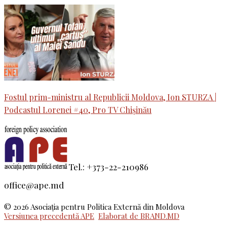
Fostul prim-ministru al Republicii Moldova, Ion STURZA |
Podcastul Lorenei #40, Pro TV Chișinău
Tel.: +373-22-210986
office@ape.md
© 2026 Asociaţia pentru Politica Externă din Moldova
Versiunea precedentă APE
Elaborat de BRAND.MD