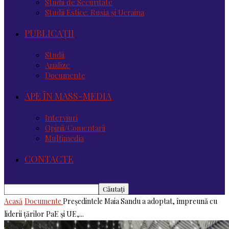
Studii de Securitate
Studii Estice: Rusia și Ucraina
PUBLICAȚII
Studii
Analize
Documente
APE ÎN MASS-MEDIA
Interviuri
Opinii/Comentarii
Multimedia
CONTACTE
Acasă
Documente
Președintele Maia Sandu a adoptat, împreună cu
liderii țărilor PaE și UE,...