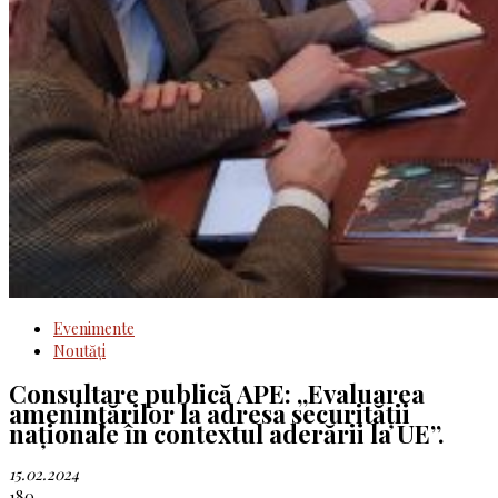
Evenimente
Noutăţi
Consultare publică APE: „Evaluarea
amenințărilor la adresa securității
naționale în contextul aderării la UE”.
15.02.2024
180