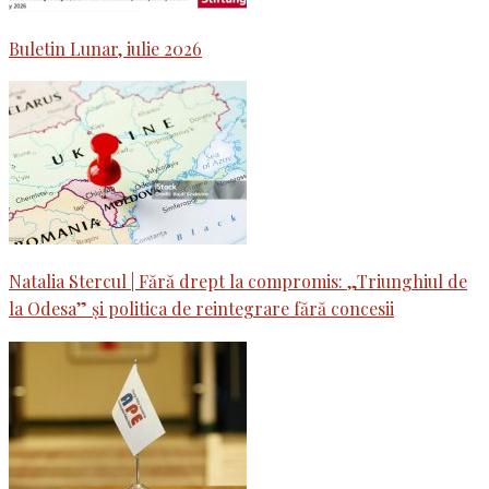
Buletin Lunar, iulie 2026
Natalia Stercul | Fără drept la compromis: „Triunghiul de
la Odesa” și politica de reintegrare fără concesii