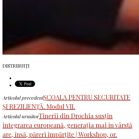
DISTRIBUIȚI
ȘCOALA PENTRU SECURITATE
Articolul precedent
ȘI REZILIENȚĂ. Modul VII.
Tinerii din Drochia susțin
Articolul următor
integrarea europeană, generația mai în vârstă
are, însă, păreri împărțite | Workshop, or.