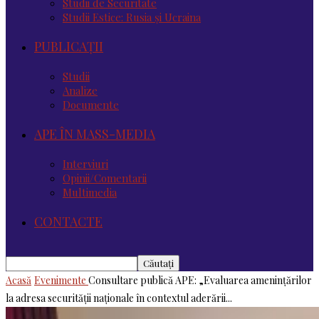
Studii de Securitate
Studii Estice: Rusia și Ucraina
PUBLICAȚII
Studii
Analize
Documente
APE ÎN MASS-MEDIA
Interviuri
Opinii/Comentarii
Multimedia
CONTACTE
Acasă
Evenimente
Consultare publică APE: „Evaluarea amenințărilor
la adresa securității naționale în contextul aderării...