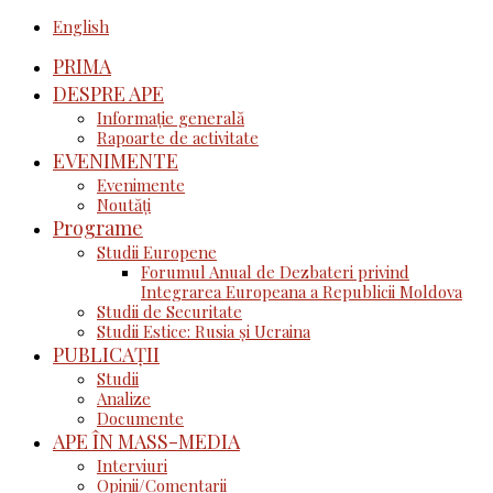
English
PRIMA
DESPRE APE
Informație generală
Rapoarte de activitate
EVENIMENTE
Evenimente
Noutăţi
Programe
Studii Europene
Forumul Anual de Dezbateri privind
Integrarea Europeana a Republicii Moldova
Studii de Securitate
Studii Estice: Rusia și Ucraina
PUBLICAȚII
Studii
Analize
Documente
APE ÎN MASS-MEDIA
Interviuri
Opinii/Comentarii