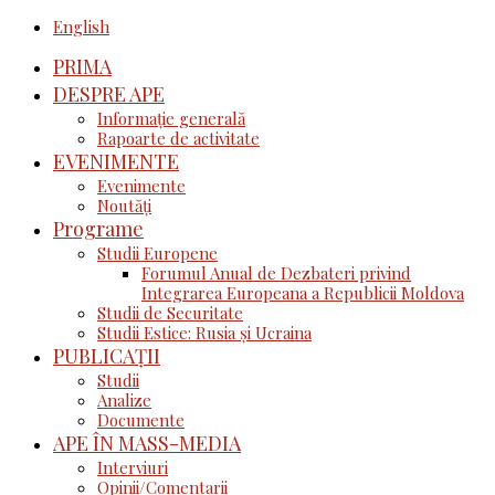
English
PRIMA
DESPRE APE
Informație generală
Rapoarte de activitate
EVENIMENTE
Evenimente
Noutăţi
Programe
Studii Europene
Forumul Anual de Dezbateri privind
Integrarea Europeana a Republicii Moldova
Studii de Securitate
Studii Estice: Rusia și Ucraina
PUBLICAȚII
Studii
Analize
Documente
APE ÎN MASS-MEDIA
Interviuri
Opinii/Comentarii