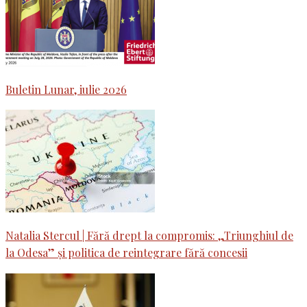
Buletin Lunar, iulie 2026
Natalia Stercul | Fără drept la compromis: „Triunghiul de
la Odesa” și politica de reintegrare fără concesii