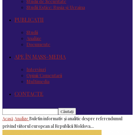
Studii de Securitate
Studii Estice: Rusia și Ucraina
PUBLICAȚII
Studii
Analize
Documente
APE ÎN MASS-MEDIA
Interviuri
Opinii/Comentarii
Multimedia
CONTACTE
Acasă
Analize
Buletin informativ și analitic despre referendumul
privind viitorul european al Republicii Moldova....