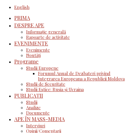
English
PRIMA
DESPRE APE
Informație generală
Rapoarte de activitate
EVENIMENTE
Evenimente
Noutăţi
Programe
Studii Europene
Forumul Anual de Dezbateri privind
Integrarea Europeana a Republicii Moldova
Studii de Securitate
Studii Estice: Rusia și Ucraina
PUBLICAȚII
Studii
Analize
Documente
APE ÎN MASS-MEDIA
Interviuri
Opinii/Comentarii