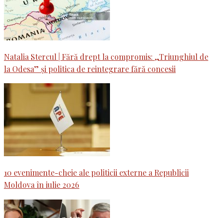
Natalia Stercul | Fără drept la compromis: „Triunghiul de
la Odesa” și politica de reintegrare fără concesii
10 evenimente-cheie ale politicii externe a Republicii
Moldova în iulie 2026