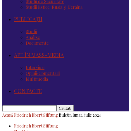
Studii de Securitate
Studii Estice: Rusia și Ucraina
PUBLICAȚII
Studii
Analize
Documente
APE ÎN MASS-MEDIA
Interviuri
Opinii/Comentarii
Multimedia
CONTACTE
Acasă
Friedrich Ebert Stiftung
Buletin lunar, iulie 2024
Friedrich Ebert Stiftung