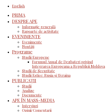
English
PRIMA
DESPRE APE
Informație generală
Rapoarte de activitate
EVENIMENTE
Evenimente
Noutăţi
Programe
Studii Europene
Forumul Anual de Dezbateri privind
Integrarea Europeana a Republicii Moldova
Studii de Securitate
Studii Estice: Rusia și Ucraina
PUBLICAȚII
Studii
Analize
Documente
APE ÎN MASS-MEDIA
Interviuri
Opinii/Comentarii