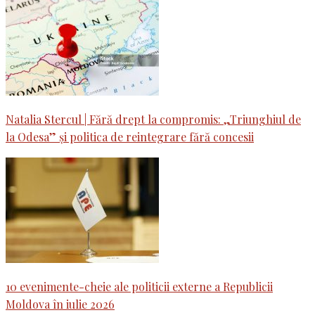
Natalia Stercul | Fără drept la compromis: „Triunghiul de
la Odesa” și politica de reintegrare fără concesii
10 evenimente-cheie ale politicii externe a Republicii
Moldova în iulie 2026