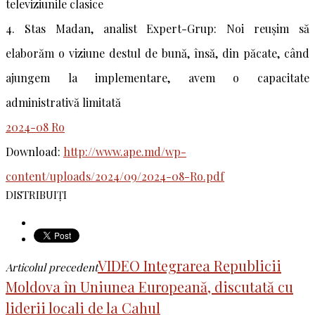
televiziunile clasice
4. Stas Madan, analist Expert-Grup: Noi reușim să
elaborăm o viziune destul de bună, însă, din păcate, când
ajungem la implementare, avem o capacitate
administrativă limitată
2024-08 Ro
Download:
http://www.ape.md/wp-
content/uploads/2024/09/2024-08-Ro.pdf
DISTRIBUIȚI
VIDEO Integrarea Republicii
Articolul precedent
Moldova în Uniunea Europeană, discutată cu
liderii locali de la Cahul