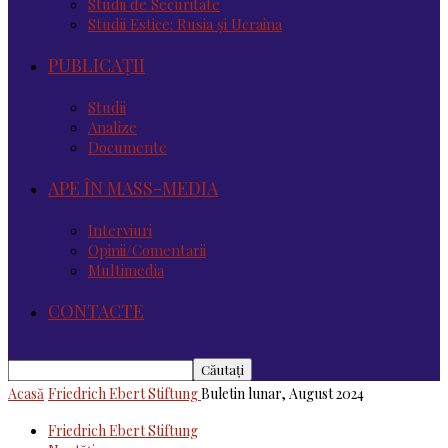
Studii de Securitate
Studii Estice: Rusia și Ucraina
PUBLICAȚII
Studii
Analize
Documente
APE ÎN MASS-MEDIA
Interviuri
Opinii/Comentarii
Multimedia
CONTACTE
Acasă
Friedrich Ebert Stiftung
Buletin lunar, August 2024
Friedrich Ebert Stiftung