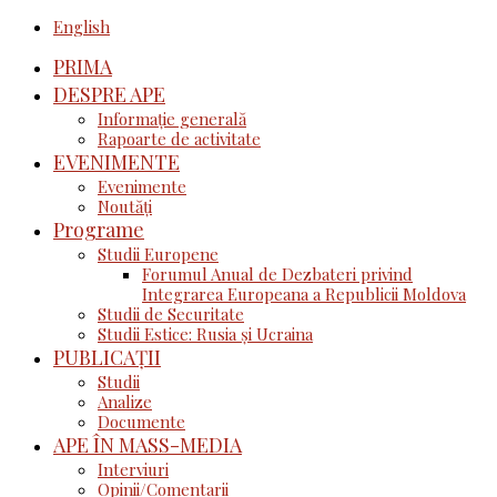
English
PRIMA
DESPRE APE
Informație generală
Rapoarte de activitate
EVENIMENTE
Evenimente
Noutăţi
Programe
Studii Europene
Forumul Anual de Dezbateri privind
Integrarea Europeana a Republicii Moldova
Studii de Securitate
Studii Estice: Rusia și Ucraina
PUBLICAȚII
Studii
Analize
Documente
APE ÎN MASS-MEDIA
Interviuri
Opinii/Comentarii