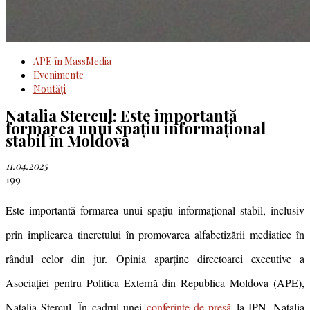
APE în MassMedia
Evenimente
Noutăţi
Natalia Stercul: Este importantă
formarea unui spațiu informațional
stabil în Moldova
11.04.2025
199
Este importantă formarea unui spațiu informațional stabil, inclusiv
prin implicarea tineretului în promovarea alfabetizării mediatice în
rândul celor din jur. Opinia aparține directoarei executive a
Asociației pentru Politica Externă din Republica Moldova (APE),
Natalia Stercul. În cadrul unei
conferințe de presă
la IPN, Natalia