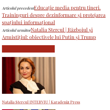
Educație media pentru tineri.
Articolul precedent
Traininguri despre dezinformare și protejarea
spațiului informațional
Natalia Stercul | Războiul și
Articolul următor
Armistițiul: obiectivele lui Putin și Trump
ARTICOLE SIMILARE
Natalia Stercul INTERVIU | Karadeniz Press