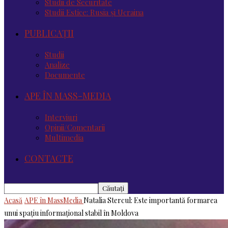
Studii de Securitate
Studii Estice: Rusia și Ucraina
PUBLICAȚII
Studii
Analize
Documente
APE ÎN MASS-MEDIA
Interviuri
Opinii/Comentarii
Multimedia
CONTACTE
Acasă
APE în MassMedia
Natalia Stercul: Este importantă formarea
unui spațiu informațional stabil în Moldova