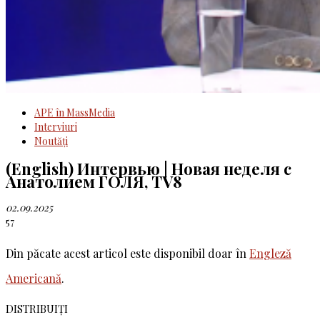
APE în MassMedia
Interviuri
Noutăţi
(English) Интервью | Новая неделя с
Анатолием ГОЛЯ, TV8
02.09.2025
57
Din păcate acest articol este disponibil doar în
Engleză
Americană
.
DISTRIBUIȚI