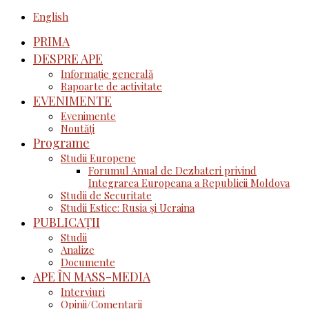
English
PRIMA
DESPRE APE
Informație generală
Rapoarte de activitate
EVENIMENTE
Evenimente
Noutăţi
Programe
Studii Europene
Forumul Anual de Dezbateri privind
Integrarea Europeana a Republicii Moldova
Studii de Securitate
Studii Estice: Rusia și Ucraina
PUBLICAȚII
Studii
Analize
Documente
APE ÎN MASS-MEDIA
Interviuri
Opinii/Comentarii