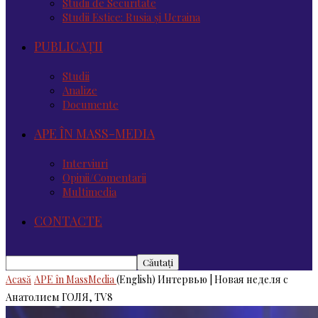
Studii de Securitate
Studii Estice: Rusia și Ucraina
PUBLICAȚII
Studii
Analize
Documente
APE ÎN MASS-MEDIA
Interviuri
Opinii/Comentarii
Multimedia
CONTACTE
Acasă
APE în MassMedia
(English) Интервью | Новая неделя с
Анатолием ГОЛЯ, TV8