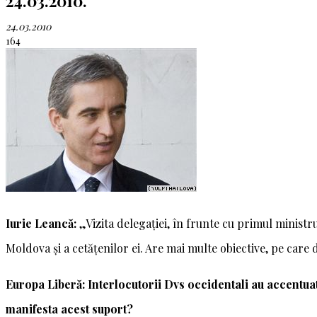
24.03.2010.
24.03.2010
164
Iurie Leancă:
„Vizita delegației, în frunte cu primul ministr
Moldova și a cetățenilor ei. Are mai multe obiective, pe care
Europa Liberă: Interlocutorii Dvs occidentali au accentuat 
manifesta acest suport?