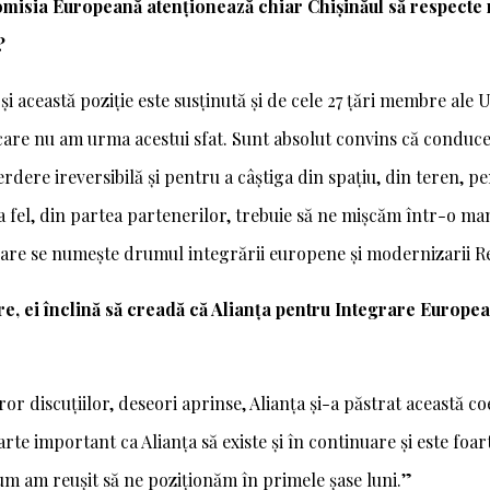
omisia Europeană atenționează chiar Chișinăul să respecte 
?
i această poziție este susținută și de cele 27 țări membre ale
 care nu am urma acestui sfat. Sunt absolut convins că conduc
erdere ireversibilă și pentru a câștiga din spațiu, din teren, 
a fel, din partea partenerilor, trebuie să ne mișcăm într-o man
, care se numește drumul integrării europene și modernizarii R
, ei înclină să creadă că Alianța pentru Integrare European
or discuțiilor, deseori aprinse, Alianța și-a păstrat această co
 foarte important ca Alianța să existe și în continuare și este f
cum am reușit să ne poziționăm în primele șase luni.”