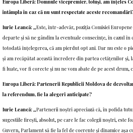
Europa Liberă: Domnule vicepremier, totuși, am înțeles C
întâmpla în caz că nu sunt respectate aceste recomandări
Iurie Leancă:
„Este, într-adevăr, poziția Comisiei Europene ș
departe și să ne gândim la eventuale consecințe, în cazul în
totodată înțelegerea, că am pierdut opt ani. Dar nu este o pi
și am recăpătat această încredere din partea cetățenilor și, l
fi luate, vor fi corecte și nu ne vom abate de pe acest drum
Europa Liberă: Partenerii Republicii Moldova de dezvoltare
la referendum, fie la alegeri anticipate?
Iurie Leancă:
„Partenerii noștri apreciază că, în pofida tutur
sugestiile firești, absolut, pe care le fac colegii noștri, este
Guvern, Parlament să fie la fel de coerente și dinamice așa 