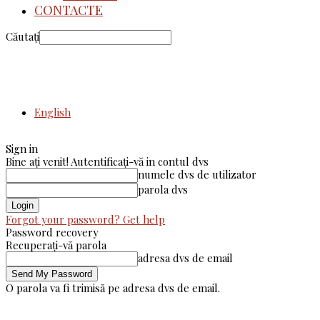
CONTACTE
Căutați
English
Sign in
Bine ați venit! Autentificați-vă in contul dvs
numele dvs de utilizator
parola dvs
Forgot your password? Get help
Password recovery
Recuperați-vă parola
adresa dvs de email
O parola va fi trimisă pe adresa dvs de email.