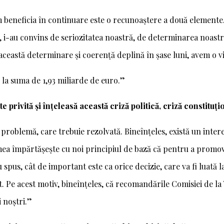
m beneficia în continuare este o recunoaștere a două elemente
ete, i-au convins de seriozitatea noastră, de determinarea noast
 această determinare și coerență deplină în șase luni, avem o v
ă la suma de 1,93 miliarde de euro.”
privită și înțeleasă această criză politică, criză constitu
problemă, care trebuie rezolvată. Bineînțeles, există un inter
lumea împărtășește cu noi principiul de bază că pentru a promo
au spus, cât de important este ca orice decizie, care va fi luată l
. Pe acest motiv, bineînțeles, că recomandările Comisiei de la
 noștri.”