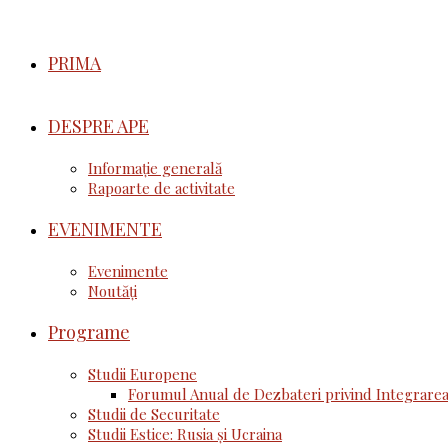
PRIMA
DESPRE APE
Informație generală
Rapoarte de activitate
EVENIMENTE
Evenimente
Noutăţi
Programe
Studii Europene
Forumul Anual de Dezbateri privind Integrarea
Studii de Securitate
Studii Estice: Rusia și Ucraina