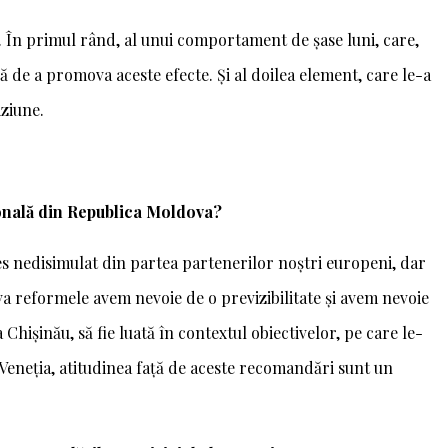
. În primul rând, al unui comportament de șase luni, care,
ră de a promova aceste efecte. Și al doilea element, care le-a
iziune.
țională din Republica Moldova?
es nedisimulat din partea partenerilor noștri europeni, dar
va reformele avem nevoie de o previzibilitate și avem nevoie
a Chișinău, să fie luată în contextul obiectivelor, pe care le-
 Veneția, atitudinea față de aceste recomandări sunt un