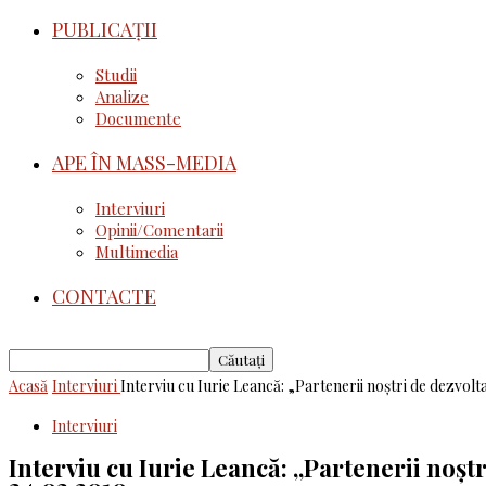
PUBLICAȚII
Studii
Analize
Documente
APE ÎN MASS-MEDIA
Interviuri
Opinii/Comentarii
Multimedia
CONTACTE
Acasă
Interviuri
Interviu cu Iurie Leancă: „Partenerii noștri de dezvoltar
Interviuri
Interviu cu Iurie Leancă: „Partenerii noșt