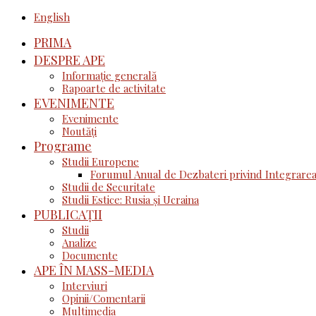
English
PRIMA
DESPRE APE
Informație generală
Rapoarte de activitate
EVENIMENTE
Evenimente
Noutăţi
Programe
Studii Europene
Forumul Anual de Dezbateri privind Integrarea
Studii de Securitate
Studii Estice: Rusia și Ucraina
PUBLICAȚII
Studii
Analize
Documente
APE ÎN MASS-MEDIA
Interviuri
Opinii/Comentarii
Multimedia