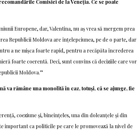
recomandările Comisiei de la Veneția. Ce se poate
 Uniunii Europene, dar, Valentina, nu aș vrea să mergem prea
erea Republicii Moldova are înțelepciunea, pe de o parte, dar
pentru a ne mișca foarte rapid, pentru a recăpăta încrederea
ieră foarte coerentă. Deci, sunt convins că deciziile care vor
epublicii Moldova.”
ă va rămâne una monolită în caz, totuși, că se ajunge, fie
erență, coeziune și, bineînțeles, una din doleanțele și din
oarte important ca politicile pe care le promovează la nivel de