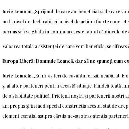
Iurie Leancă:
„Sprijinul de care am beneficiat și de care vo
nu la nivel de declarații, ci la nivel de acțiuni foarte concr
permis și-i va ghida în continuare, este faptul că dincolo de
Valoarea totală a asistenței de care vom beneficia, se cifreaz
Europa Liberă: Domnule Leancă, dar să ne spuneți cum este 
Iurie Leancă:
„Eu m-aș feri de cuvântul criză, neapărat. E o 
și al altor parteneri pentru această situație. Fiindcă toată 
de o stabilitate politică. Prietenii noștri și partenerii noștri 
am propus și în mod special construcția acestui stat de drept
element esențial asupra căruia ne-au atras atenția partenerii