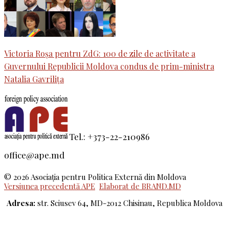
Victoria Roșa pentru ZdG: 100 de zile de activitate a
Guvernului Republicii Moldova condus de prim-ministra
Natalia Gavrilița
Tel.: +373-22-210986
office@ape.md
© 2026 Asociaţia pentru Politica Externă din Moldova
Versiunea precedentă APE
Elaborat de BRAND.MD
Adresa:
str. Sciusev 64, MD-2012 Chisinau, Republica Moldova