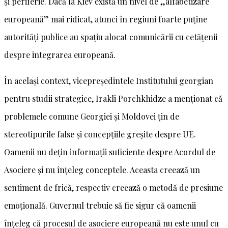
şi periferie. Dacă la Kiev există un nivel de „alfabetizare
europeană” mai ridicat, atunci în regiuni foarte puține
autorități publice au spațiu alocat comunicării cu cetățenii
despre integrarea europeană.
În același context, vicepreședintele Institutului georgian
pentru studii strategice, Irakli Porchkhidze a menționat că
problemele comune Georgiei şi Moldovei ţin de
stereotipurile false şi concepțiile greșite despre UE.
Oamenii nu dețin informații suficiente despre Acordul de
Asociere şi nu înțeleg conceptele. Aceasta creează un
sentiment de frică, respectiv creează o metodă de presiune
emoțională. Guvernul trebuie să fie sigur că oamenii
înțeleg că procesul de asociere europeană nu este unul cu