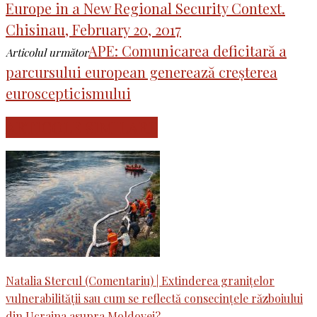
Europe in a New Regional Security Context.
Chisinau, February 20, 2017
APE: Comunicarea deficitară a
Articolul următor
parcursului european generează creșterea
euroscepticismului
ARTICOLE SIMILARE
Natalia Stercul (Comentariu) | Extinderea granițelor
vulnerabilității sau cum se reflectă consecințele războiului
din Ucraina asupra Moldovei?