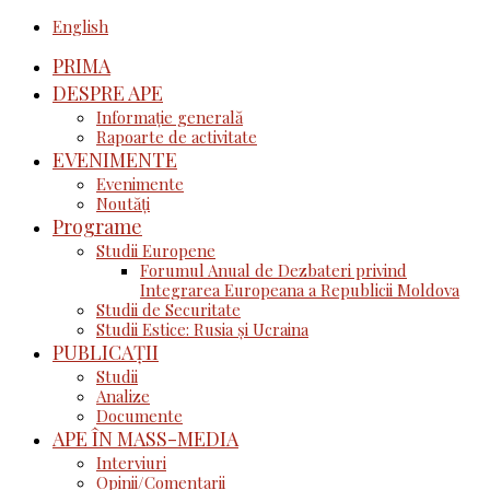
English
PRIMA
DESPRE APE
Informație generală
Rapoarte de activitate
EVENIMENTE
Evenimente
Noutăţi
Programe
Studii Europene
Forumul Anual de Dezbateri privind
Integrarea Europeana a Republicii Moldova
Studii de Securitate
Studii Estice: Rusia și Ucraina
PUBLICAȚII
Studii
Analize
Documente
APE ÎN MASS-MEDIA
Interviuri
Opinii/Comentarii