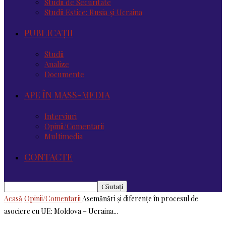
Studii de Securitate
Studii Estice: Rusia și Ucraina
PUBLICAȚII
Studii
Analize
Documente
APE ÎN MASS-MEDIA
Interviuri
Opinii/Comentarii
Multimedia
CONTACTE
Acasă
Opinii/Comentarii
Asemănări şi diferenţe în procesul de
asociere cu UE: Moldova – Ucraina...