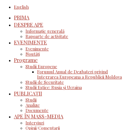
English
PRIMA
DESPRE APE
Informație generală
Rapoarte de activitate
EVENIMENTE
Evenimente
Noutăţi
Programe
Studii Europene
Forumul Anual de Dezbateri privind
Integrarea Europeana a Republicii Moldova
Studii de Securitate
Studii Estice: Rusia și Ucraina
PUBLICAȚII
Studii
Analize
Documente
APE ÎN MASS-MEDIA
Interviuri
Opinii/Comentarii