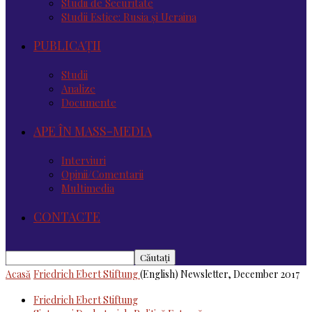
Studii de Securitate
Studii Estice: Rusia și Ucraina
PUBLICAȚII
Studii
Analize
Documente
APE ÎN MASS-MEDIA
Interviuri
Opinii/Comentarii
Multimedia
CONTACTE
Acasă
Friedrich Ebert Stiftung
(English) Newsletter, December 2017
Friedrich Ebert Stiftung