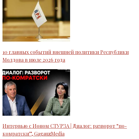
10 главных событий внешней политики Республики
Молдова в июле 2026 года
Интервью c Ионом СТУРЗА | Диалог: разворот “по-
комратски”, GagauzMedia