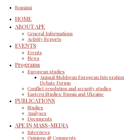
Română
HOME
ABOUT APE
General Informations
Activity Reports
EVENTS
Events
News
Programs
European studies
Annual Moldovan European Integration
Debate Forum
Conflict resolution and security studies
Eastern Studies: Russia and Ukraine
PUBLICATIONS
Studies
Analyses
Documents
APE IN MASS-MEDIA
Interviews
Opinions & Comments