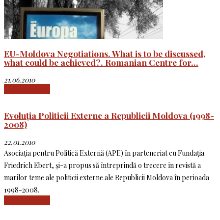
EU-Moldova Negotiations. What is to be discussed,
what could be achieved?. Romanian Centre for...
21.06.2010
Citiți mai mult
Evoluția Politicii Externe a Republicii Moldova (1998-
2008)
22.01.2010
Asociația pentru Politică Externă (APE) în parteneriat cu Fundația
Friedrich Ebert, și-a propus să întreprindă o trecere în revistă a
marilor teme ale politicii externe ale Republicii Moldova în perioada
1998-2008.
Citiți mai mult