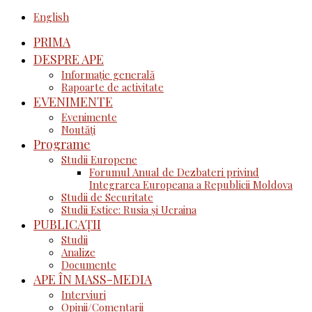
English
PRIMA
DESPRE APE
Informație generală
Rapoarte de activitate
EVENIMENTE
Evenimente
Noutăţi
Programe
Studii Europene
Forumul Anual de Dezbateri privind
Integrarea Europeana a Republicii Moldova
Studii de Securitate
Studii Estice: Rusia și Ucraina
PUBLICAȚII
Studii
Analize
Documente
APE ÎN MASS-MEDIA
Interviuri
Opinii/Comentarii