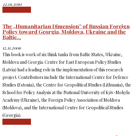
22.01.2010
Citiți mai mult
The „Humanitarian Dimension” of Russian Foreign
Policy toward Georgia, Moldova, Ukraine and the
Baltic...
12.11.2009
This book is work of six think tanks from Baltic States, Ukraine,
Moldova and Georgia. Centre for East European Policy Studies
(Latvia) had a leading role in the implementation of this research
project. Contributors include the International Centre for Defence
Studies (Estonia), the Centre for Geopolitical Studies (Lithuania), the
School for Policy Analysis at the National University of Kyiv-Mohyla
Academy (Ukraine), the Foreign Policy Association of Moldova
(Moldova), and the International Centre for Geopolitical Studies
(Georgia).
Citiți mai mult