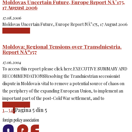
Moldovas Uncertain Future, Europe Report NÂ°175,
17 August 2006
17.08.2006
Moldovas Uncertain Future, Europe Report NÂ°175, 17 August 2006
Citiți mai mult
Moldova: Regional Tensions over Transdniestria.
Report NÂº157
17.06.2004
To access this report please click here.EXECUTIVE SUMMARY AND
RECOMMENDATIONSResolving the Trandniestrian secessionist
dispute in Moldova is vital to remove a potential source of chaos on
the periphery of the expanding European Union, to implement an
important part of the post-Cold War settlement, and to
Citiți mai mult
1
...
3
4
5
Pagina 5 din 5