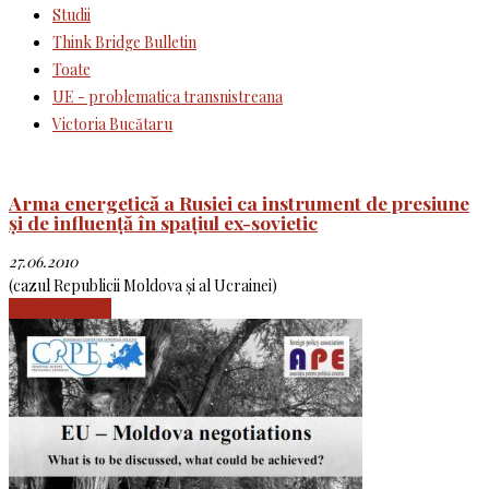
Studii
Think Bridge Bulletin
Toate
UE - problematica transnistreana
Victoria Bucătaru
Arma energetică a Rusiei ca instrument de presiune
și de influență în spațiul ex-sovietic
27.06.2010
(cazul Republicii Moldova și al Ucrainei)
Citiți mai mult