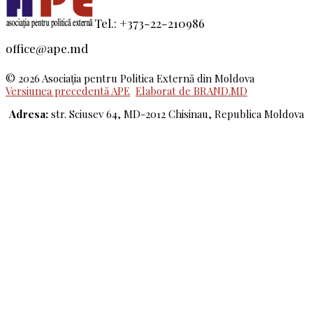
Tel.: +373-22-210986
office@ape.md
© 2026 Asociaţia pentru Politica Externă din Moldova
Versiunea precedentă APE
Elaborat de BRAND.MD
Adresa:
str. Sciusev 64, MD-2012 Chisinau, Republica Moldova