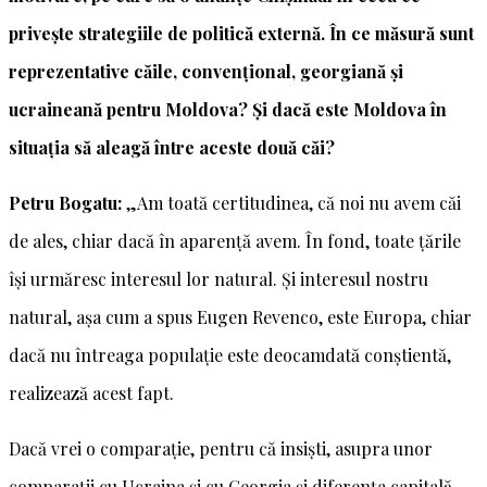
privește strategiile de politică externă. În ce măsură sunt
reprezentative căile, convențional, georgiană și
ucraineană pentru Moldova? Și dacă este Moldova în
situația să aleagă între aceste două căi?
Petru Bogatu:
„Am toată certitudinea, că noi nu avem căi
de ales, chiar dacă în aparență avem. În fond, toate țările
își urmăresc interesul lor natural. Și interesul nostru
natural, așa cum a spus Eugen Revenco, este Europa, chiar
dacă nu întreaga populație este deocamdată conștientă,
realizează acest fapt.
Dacă vrei o comparație, pentru că insiști, asupra unor
comparații cu Ucraina și cu Georgia și diferența capitală