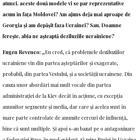
atunci, aceste două modele vi se par reprezentative
acum în fața Moldovei? Am ajuns deja mai aproape de
Georgia și am depășit faza Ucrainei? Sau, Doamne
ferește, abia ne așteaptă deziluziile ucrainiene?
Eugen Revenco:
„Eu cred, că problemele deziluziilor
ucrainiene vin din partea așteptărilor și exagerate,
probabil, din partea Vestului, și a societății ucrainene. Din
cauza unor abordări mai mult vocale din partea
administrației de la Kiev decât în acțiune, cu excepția
anumitor segmente și media, dar care și acelea sunt în
mare parte controlate de anumite cercuri de influență,
bine că sunt multiple. Și apoi s-au bazat pe o antagonizare
a Federației Ruse, în mod evident. Și miza Rusiei în Ucraina