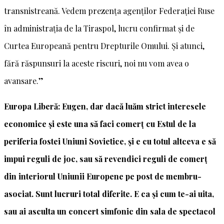
transnistreană. Vedem prezența agenților Federației Ruse
în administrația de la Tiraspol, lucru confirmat și de
Curtea Europeană pentru Drepturile Omului. Și atunci,
fără răspunsuri la aceste riscuri, noi nu vom avea o
avansare.”
Europa Liberă: Eugen, dar dacă luăm strict interesele
economice și este una să faci comerț cu Estul de la
periferia fostei Uniuni Sovietice, și e cu totul altceva e să
impui reguli de joc, sau să revendici reguli de comerț
din interiorul Uniunii Europene pe post de membru-
asociat. Sunt lucruri total diferite. E ca și cum te-ai uita,
sau ai asculta un concert simfonic din sala de spectacol