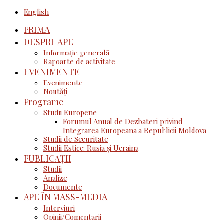
English
PRIMA
DESPRE APE
Informație generală
Rapoarte de activitate
EVENIMENTE
Evenimente
Noutăţi
Programe
Studii Europene
Forumul Anual de Dezbateri privind
Integrarea Europeana a Republicii Moldova
Studii de Securitate
Studii Estice: Rusia și Ucraina
PUBLICAȚII
Studii
Analize
Documente
APE ÎN MASS-MEDIA
Interviuri
Opinii/Comentarii