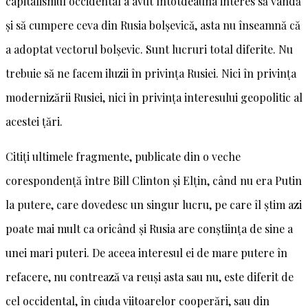
capitalismul occidental a avut întotdeauna interes să vândă
și să cumpere ceva din Rusia bolșevică, asta nu înseamnă că
a adoptat vectorul bolșevic. Sunt lucruri total diferite. Nu
trebuie să ne facem iluzii în privința Rusiei. Nici în privința
modernizării Rusiei, nici în privința interesului geopolitic al
acestei țări.
Citiți ultimele fragmente, publicate din o veche
corespondență între Bill Clinton și Elțin, când nu era Putin
la putere, care dovedesc un singur lucru, pe care îl știm azi
poate mai mult ca oricând și Rusia are conștiința de sine a
unei mari puteri. De aceea interesul ei de mare putere în
refacere, nu contrează va reuși asta sau nu, este diferit de
cel occidental, în ciuda viitoarelor cooperări, sau din