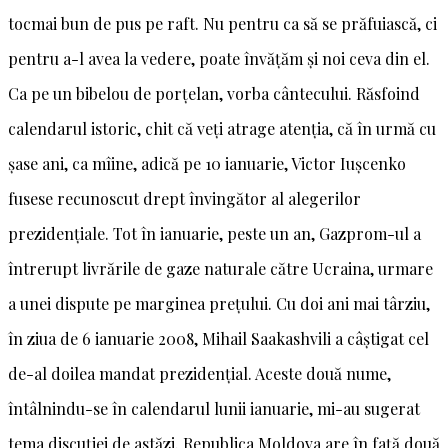
tocmai bun de pus pe raft. Nu pentru ca să se prăfuiască, ci
pentru a-l avea la vedere, poate învățăm și noi ceva din el.
Ca pe un bibelou de porțelan, vorba cântecului. Răsfoind
calendarul istoric, chit că veți atrage atenția, că în urmă cu
șase ani, ca mîine, adică pe 10 ianuarie, Victor Iușcenko
fusese recunoscut drept învingător al alegerilor
prezidențiale. Tot în ianuarie, peste un an, Gazprom-ul a
întrerupt livrările de gaze naturale către Ucraina, urmare
a unei dispute pe marginea prețului. Cu doi ani mai târziu,
în ziua de 6 ianuarie 2008, Mihail Saakashvili a câștigat cel
de-al doilea mandat prezidențial. Aceste două nume,
întâlnindu-se în calendarul lunii ianuarie, mi-au sugerat
tema discuției de astăzi. Republica Moldova are în față două