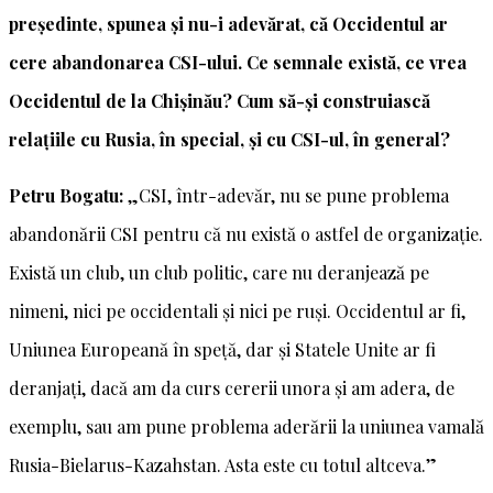
președinte, spunea și nu-i adevărat, că Occidentul ar
cere abandonarea CSI-ului. Ce semnale există, ce vrea
Occidentul de la Chișinău? Cum să-și construiască
relațiile cu Rusia, în special, și cu CSI-ul, în general?
Petru Bogatu:
„CSI, într-adevăr, nu se pune problema
abandonării CSI pentru că nu există o astfel de organizație.
Există un club, un club politic, care nu deranjează pe
nimeni, nici pe occidentali și nici pe ruși. Occidentul ar fi,
Uniunea Europeană în speță, dar și Statele Unite ar fi
deranjați, dacă am da curs cererii unora și am adera, de
exemplu, sau am pune problema aderării la uniunea vamală
Rusia-Bielarus-Kazahstan. Asta este cu totul altceva.”