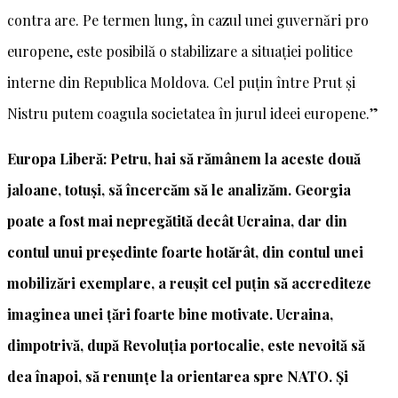
contra are. Pe termen lung, în cazul unei guvernări pro
europene, este posibilă o stabilizare a situației politice
interne din Republica Moldova. Cel puțin între Prut și
Nistru putem coagula societatea în jurul ideei europene.”
Europa Liberă: Petru, hai să rămânem la aceste două
jaloane, totuși, să încercăm să le analizăm. Georgia
poate a fost mai nepregătită decât Ucraina, dar din
contul unui președinte foarte hotărât, din contul unei
mobilizări exemplare, a reușit cel puțin să accrediteze
imaginea unei țări foarte bine motivate. Ucraina,
dimpotrivă, după Revoluția portocalie, este nevoită să
dea înapoi, să renunțe la orientarea spre NATO. Și