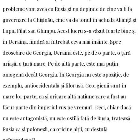
probleme vom avea cu Rusia și nu depinde de cine va fi la
guvernare la Chișinău, cine va da tonul în actuala Alianță și
Lupu, Filat sau Ghimpu. Acest lucru s-a văzut foarte bine și
în Ucraina, fiindcă ai întrebat ceva mai înainte. Spre
deosebire de Georgia, Ucraina este, pe de o parte, o țară
uriașă, o țară mare. Pe de altă parte, este mai puțin
omogenă decât Georgia. În Georgia nu este opoziție, de
exemplu, antioccidentală și filorusă. Georgienii sunt în
mare lor parte, ca și oricare altă națiune care a fost au
făcut parte din imperiul rus pe vremuri. Deci, chiar dacă
nu este antagonistă, nu este ostilă față de Rusia, tratează
Rusia ca și polonezii, ca oricine alții, cu destulă