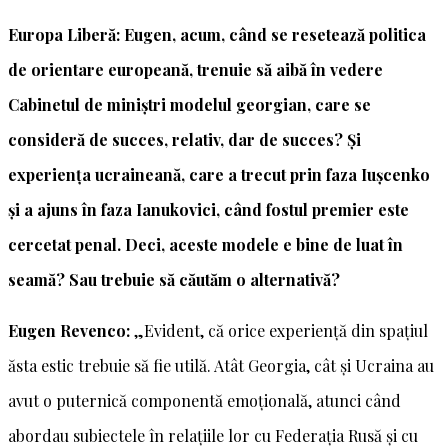
Europa Liberă: Eugen, acum, când se resetează politica
de orientare europeană, trenuie să aibă în vedere
Cabinetul de miniștri modelul georgian, care se
consideră de succes, relativ, dar de succes? Și
experiența ucraineană, care a trecut prin faza Iușcenko
și a ajuns în faza Ianukovici, când fostul premier este
cercetat penal. Deci, aceste modele e bine de luat în
seamă? Sau trebuie să căutăm o alternativă?
Eugen Revenco:
„Evident, că orice experiență din spațiul
ăsta estic trebuie să fie utilă. Atât Georgia, cât și Ucraina au
avut o puternică componentă emoțională, atunci când
abordau subiectele în relațiile lor cu Federația Rusă și cu