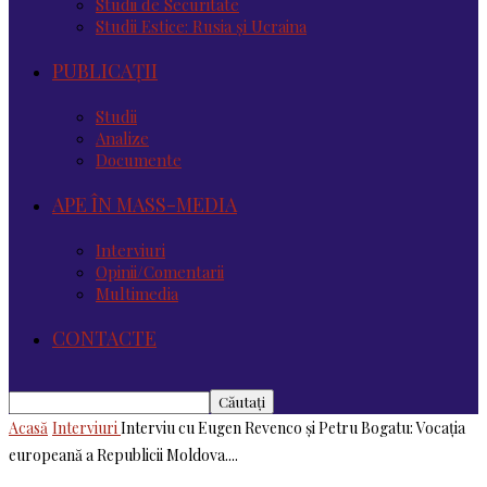
Studii de Securitate
Studii Estice: Rusia și Ucraina
PUBLICAȚII
Studii
Analize
Documente
APE ÎN MASS-MEDIA
Interviuri
Opinii/Comentarii
Multimedia
CONTACTE
Acasă
Interviuri
Interviu cu Eugen Revenco și Petru Bogatu: Vocația
europeană a Republicii Moldova....