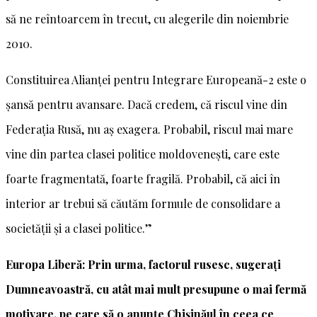
să ne reîntoarcem în trecut, cu alegerile din noiembrie
2010.
Constituirea Alianței pentru Integrare Europeană-2 este o
șansă pentru avansare. Dacă credem, că riscul vine din
Federația Rusă, nu aș exagera. Probabil, riscul mai mare
vine din partea clasei politice moldovenești, care este
foarte fragmentată, foarte fragilă. Probabil, că aici în
interior ar trebui să căutăm formule de consolidare a
societății și a clasei politice.”
Europa Liberă: Prin urma, factorul rusesc, sugerați
Dumneavoastră, cu atât mai mult presupune o mai fermă
motivare, pe care să o anunțe Chișinăul în ceea ce