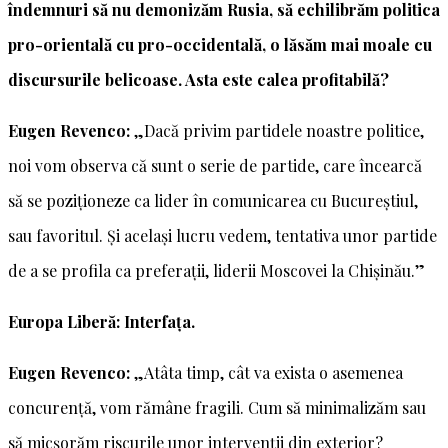
îndemnuri să nu demonizăm Rusia, să echilibrăm politica
pro-orientală cu pro-occidentală, o lăsăm mai moale cu
discursurile belicoase. Asta este calea profitabilă?
Eugen Revenco:
„Dacă privim partidele noastre politice,
noi vom observa că sunt o serie de partide, care încearcă
să se poziționeze ca lider în comunicarea cu Bucureștiul,
sau favoritul. Și același lucru vedem, tentativa unor partide
de a se profila ca preferații, liderii Moscovei la Chișinău.”
Europa Liberă: Interfața.
Eugen Revenco:
„Atâta timp, cât va exista o asemenea
concurență, vom rămâne fragili. Cum să minimalizăm sau
să micșorăm riscurile unor intervenții din exterior?