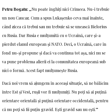
Petru Bogatu:
„Nu poate înghiți nici Crimeea. Nu-i trebuie
un nou Caucaz. Cum a spus Lukașenko ceva mai înainte,
când zicea că trebui sau nu trebuie să se unească Bielorius
cu Rusia. Dar Rusia e mulțumită cu o Ucraină, care și-a
pierdut elanul european și NATO. Deci, o Ucraină, care în
fond nu-și propune și dacă va continua tot așa, nici nu se
va pune problema alierii ei la comunitatea europeană sub
nici o formă. Acest fapt mulțumește Rusia.
Dacă noi vrem să ajungem în aceeași situație, să ne bălăcim
între Est și Vest, rușii vor fi mulțumiți. Nu poți să ai puțină
orientare orientală și puțină orientare occidentală, pentru
că nu poți să fii puțin gravid. Ești gravid sau nu ești.”