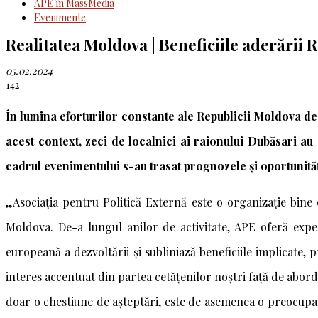
APE în MassMedia
Evenimente
Realitatea Moldova | Beneficiile aderării 
05.02.2024
142
În lumina eforturilor constante ale Republicii Moldova d
acest context, zeci de localnici ai raionului Dubăsari au
cadrul evenimentului s-au trasat prognozele și oportunități
„Asociația pentru Politică Externă este o organizație bine
Moldova. De-a lungul anilor de activitate, APE oferă exper
europeană a dezvoltării și subliniază beneficiile implicate,
interes accentuat din partea cetățenilor noștri față de aborda
doar o chestiune de așteptări, este de asemenea o preocupare 