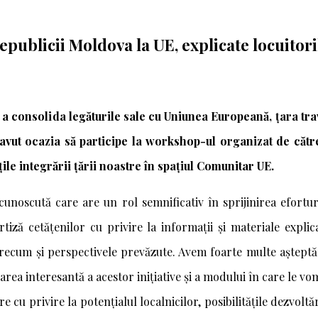
Republicii Moldova la UE, explicate locuitor
e a consolida legăturile sale cu Uniunea Europeană, țara tr
 avut ocazia să participe la workshop-ul organizat de cătr
le integrării țării noastre în spațiul Comunitar UE.
 cunoscută care are un rol semnificativ în sprijinirea efort
tiză cetățenilor cu privire la informații și materiale expli
 precum și perspectivele prevăzute. Avem foarte multe așteptă
rea interesantă a acestor inițiative și a modului în care le vo
cu privire la potențialul localnicilor, posibilitățile dezvoltăr