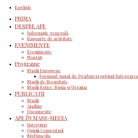
English
PRIMA
DESPRE APE
Informație generală
Rapoarte de activitate
EVENIMENTE
Evenimente
Noutăţi
Programe
Studii Europene
Forumul Anual de Dezbateri privind Integrarea
Studii de Securitate
Studii Estice: Rusia și Ucraina
PUBLICAȚII
Studii
Analize
Documente
APE ÎN MASS-MEDIA
Interviuri
Opinii/Comentarii
Multimedia