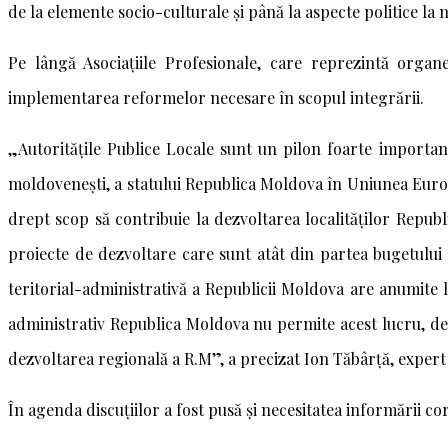
de la elemente socio-culturale și până la aspecte politice la 
Pe lângă Asociațiile Profesionale, care reprezintă organ
implementarea reformelor necesare în scopul integrării.
„Autoritățile Publice Locale sunt un pilon foarte important
moldovenești, a statului Republica Moldova în Uniunea Europ
drept scop să contribuie la dezvoltarea localităților Republ
proiecte de dezvoltare care sunt atât din partea bugetului
teritorial-administrativă a Republicii Moldova are anumite 
administrativ Republica Moldova nu permite acest lucru, de
dezvoltarea regională a R.M”, a precizat Ion Tăbârță, expe
În agenda discuțiilor a fost pusă și necesitatea informării c