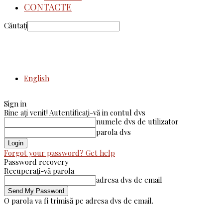
CONTACTE
Căutați
English
Sign in
Bine ați venit! Autentificați-vă in contul dvs
numele dvs de utilizator
parola dvs
Forgot your password? Get help
Password recovery
Recuperați-vă parola
adresa dvs de email
O parola va fi trimisă pe adresa dvs de email.