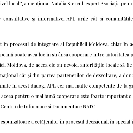
nivel local”, a menționat Natalia Stercul, expert Asociația pent
e consultative și informative, APL-urile cât și comunitățil
 în procesul de integrare al Republicii Moldova, chiar în ac
eană poate avea loc în strânsa cooperare între autoritatea pub
icii Moldova, de aceea ele au nevoie, autoritățile locale să fi
 național cât și din partea partenerilor de dezvoltare, a do
limite în acest dialog, APL cer mai multe competențe de la gu
 aceea pentru o mai bună cooperare este foarte important o 
rt Centru de Informare și Documentare NATO.
orespunzătoare a cetățenilor în procesul decizional, în special