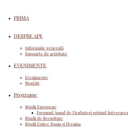
PRIMA
DESPRE APE
Informație generală
Rapoarte de activitate
EVENIMENTE
Evenimente
Noutăţi
Programe
Studii Europene
Forumul Anual de Dezbateri privind Integrarea
Studii de Securitate
Studii Estice: Rusia și Ucraina