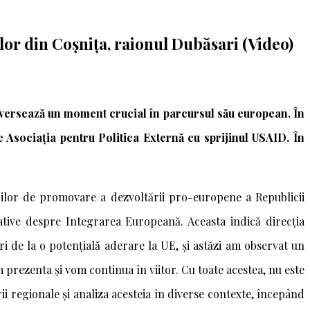
ilor din Coşniţa, raionul Dubăsari (Video)
aversează un moment crucial în parcursul său european. În
e Asociația pentru Politica Externă cu sprijinul USAID. În
urilor de promovare a dezvoltării pro-europene a Republicii
cative despre Integrarea Europeană. Aceasta indică direcția
ri de la o potențială aderare la UE, și astăzi am observat un
m prezenta și vom continua în viitor. Cu toate acestea, nu este
ii regionale și analiza acesteia în diverse contexte, începând