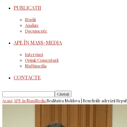
PUBLICAȚII
Studii
Analize
Documente
APE ÎN MASS-MEDIA
Interviuri
Opinii/Comentarii
Multimedia
CONTACTE
Acasă
APE în MassMedia
Realitatea Moldova | Beneficiile aderării Republ