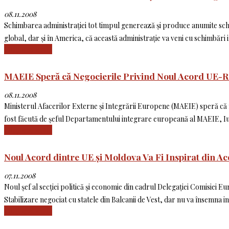
08.11.2008
Schimbarea administrației tot timpul generează și produce anumite schim
global, dar și în America, că această administrație va veni cu schimbări
Citiți mai mult
MAEIE Speră că Negocierile Privind Noul Acord UE-RM
08.11.2008
Ministerul Afacerilor Externe și Integrării Europene (MAEIE) speră că n
fost făcută de șeful Departamentului integrare europeană al MAEIE, Iu
Citiți mai mult
Noul Acord dintre UE și Moldova Va Fi Inspirat din Acor
07.11.2008
Noul șef al secției politică și economie din cadrul Delegației Comisiei E
Stabilizare negociat cu statele din Balcanii de Vest, dar nu va însemna in
Citiți mai mult