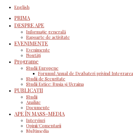
English
PRIMA
DESPRE APE
Informație generală
Rapoarte de activitate
EVENIMENTE
Evenimente
Noutăţi
Programe
Studii Europene
Forumul Anual de Dezbateri privind Integrarea
Studii de Securitate
Studii Estice: Rusia și Ucraina
PUBLICAȚII
Studii
Analize
Documente
APE ÎN MASS-MEDIA
Interviuri
Opinii/Comentarii
Multimedia