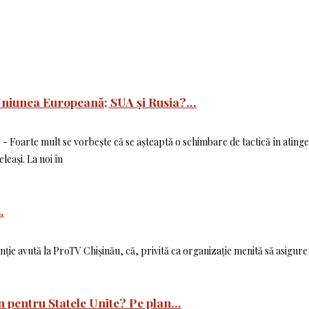
Uniunea Europeană; SUA și Rusia?...
- Foarte mult se vorbește că se așteaptă o schimbare de tactică în ating
eași. La noi în
.
ție avută la ProTV Chișinău, că, privită ca organizație menită să asigure 
pentru Statele Unite? Pe plan...