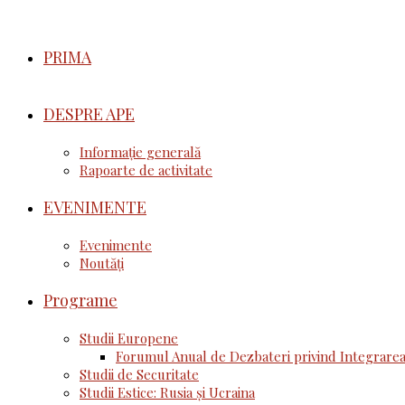
PRIMA
DESPRE APE
Informație generală
Rapoarte de activitate
EVENIMENTE
Evenimente
Noutăţi
Programe
Studii Europene
Forumul Anual de Dezbateri privind Integrarea
Studii de Securitate
Studii Estice: Rusia și Ucraina