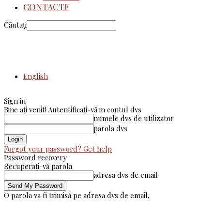
CONTACTE
Căutați
English
Sign in
Bine ați venit! Autentificați-vă in contul dvs
numele dvs de utilizator
parola dvs
Forgot your password? Get help
Password recovery
Recuperați-vă parola
adresa dvs de email
O parola va fi trimisă pe adresa dvs de email.