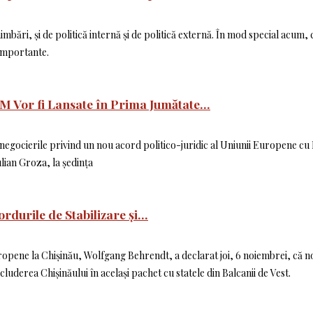
bări, și de politică internă și de politică externă. În mod special acum, 
 importante.
 Vor fi Lansate în Prima Jumătate...
egocierile privind un nou acord politico-juridic al Uniunii Europene cu R
lian Groza, la ședința
durile de Stabilizare și...
uropene la Chișinău, Wolfgang Behrendt, a declarat joi, 6 noiembrei, că no
cluderea Chișinăului în același pachet cu statele din Balcanii de Vest.