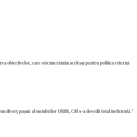
erea obiectivelor, care oricum rămân aceleași pentru politica externă
un divorț pașnic al membrilor URSS, CSI s-a dovedit total ineficientă. "