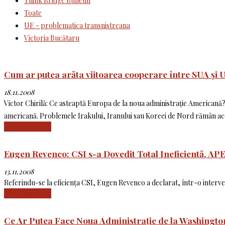
Think Bridge Bulletin
Toate
UE - problematica transnistreana
Victoria Bucătaru
Cum ar putea arăta viitoarea cooperare între SUA și 
18.11.2008
Victor Chirilă: Ce asteaptă Europa de la noua administrație Americană? 
americană. Problemele Irakului, Iranului sau Koreei de Nord rămân acel
Citiți mai mult
Eugen Revenco: CSI s-a Dovedit Total Ineficientă. APE
13.11.2008
Referindu-se la eficiența CSI, Eugen Revenco a declarat, într-o interven
Citiți mai mult
Ce Ar Putea Face Noua Administrație de la Washington 