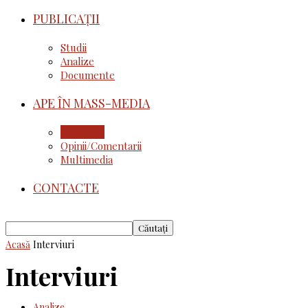
PUBLICAȚII
Studii
Analize
Documente
APE ÎN MASS-MEDIA
Interviuri
Opinii/Comentarii
Multimedia
CONTACTE
Acasă
Interviuri
Interviuri
Analize